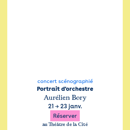
concert scénographié
Portrait d'orchestre
Aurélien Bory
21
→
23 janv.
Réserver
au Théâtre de la Cité