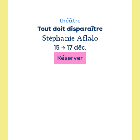
théâtre
Tout doit disparaître
Stéphanie Aflalo
15
→
17 déc.
Réserver