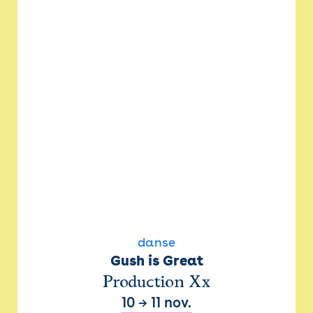
danse
Gush is Great
Production Xx
10
→
11 nov.