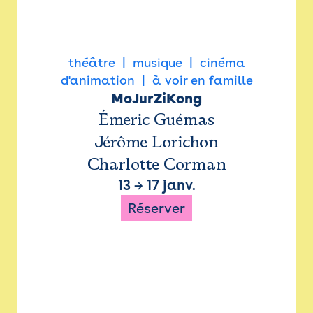
théâtre
musique
cinéma
d'animation
à voir en famille
MoJurZiKong
Émeric Guémas
Jérôme Lorichon
Charlotte Corman
13
→
17 janv.
Réserver