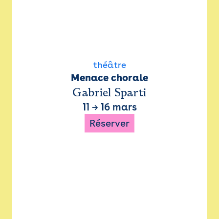
théâtre
Menace chorale
Gabriel Sparti
11
→
16 mars
Réserver