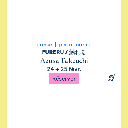
danse
performance
FURERU / 触れる
Azusa Takeuchi
24
→
25 févr.
Réserver