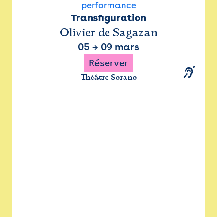
performance
Transfiguration
Olivier de Sagazan
05
→
09 mars
Réserver
Théâtre Sorano