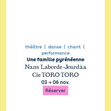
théâtre
danse
chant
performance
Une famille pyrénéenne
Nans Laborde-Jourdàa
Cie TORO TORO
03
→
06 nov.
Réserver