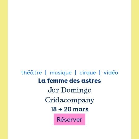
théâtre
musique
cirque
vidéo
La femme des astres
Jur Domingo
Cridacompany
18
→
20 mars
Réserver