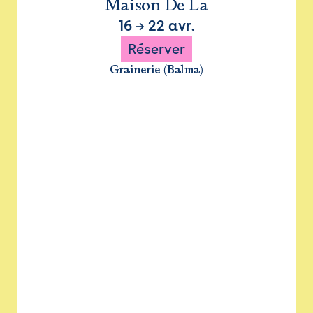
Maison De La
16
→
22 avr.
Réserver
Grainerie (Balma)