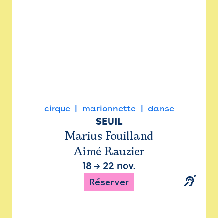
cirque
marionnette
danse
SEUIL
Marius Fouilland
Aimé Rauzier
18
→
22 nov.
Réserver