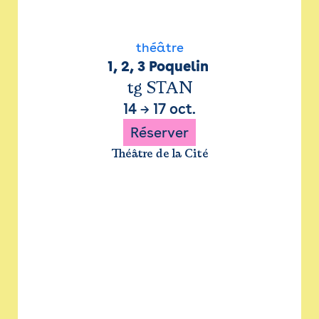
théâtre
1, 2, 3 Poquelin 
tg STAN
14
→
17 oct.
Réserver
Théâtre de la Cité