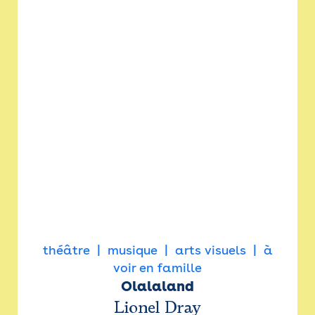
théâtre
musique
arts visuels
à
voir en famille
Olalaland
Lionel Dray