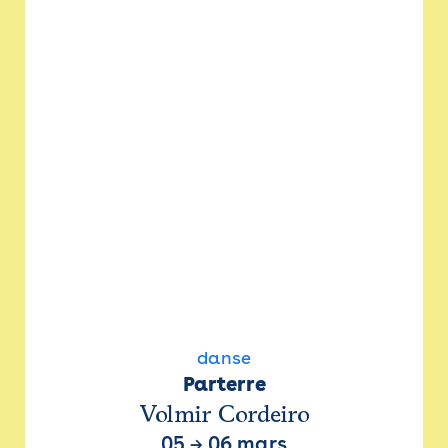
danse
Parterre
Volmir Cordeiro
05
→
06 mars