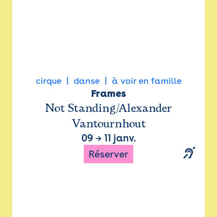
cirque
danse
à voir en famille
Frames
Not Standing/Alexander
Vantournhout
09
→
11 janv.
Réserver