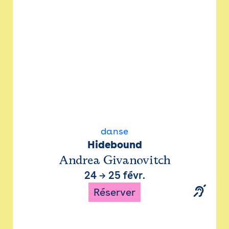
danse
Hidebound
Andrea Givanovitch
24
→
25 févr.
Réserver