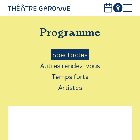
Aller
au
contenu
PROGRAMME
principal
Programme
INFOS PRATIQUES
AVEC LES PUBLICS
Menu
Spectacles
Autres rendez-vous
ACCESSIBILITÉ
Saison
Temps forts
LES PRODUCTIONS
Artistes
LE THÉÂTRE
Bistro
Billetterie