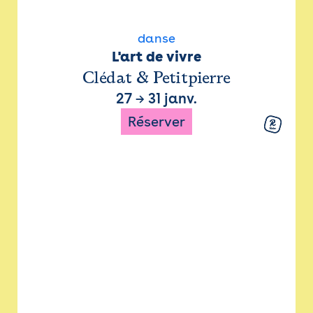
danse
L'art de vivre
Clédat & Petitpierre
27
→
31 janv.
Réserver