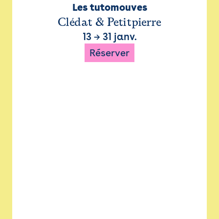
Les tutomouves
Clédat & Petitpierre
13
→
31 janv.
Réserver