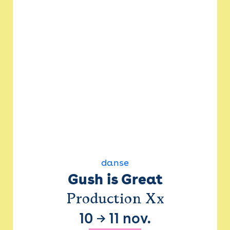
danse
Gush is Great
Production Xx
10
→
11 nov.