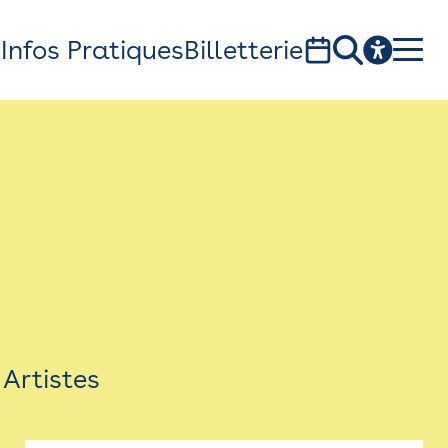
s
Infos Pratiques
Billetterie
Bistro
Billetterie
Newsletter
Espace presse
Artistes
théâtre Garonne, scène européenne
1, av. du Chateau d'eau - 31300 Toulouse