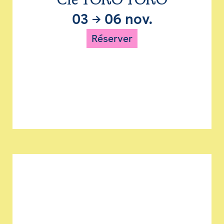
Cie TORO TORO
03
→
06 nov.
Réserver