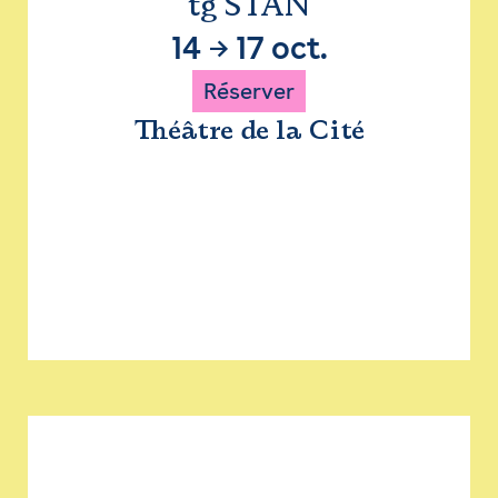
tg STAN
14
→
17 oct.
Réserver
Théâtre de la Cité