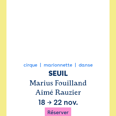
cirque
marionnette
danse
SEUIL
Marius Fouilland
Aimé Rauzier
18
→
22 nov.
Réserver