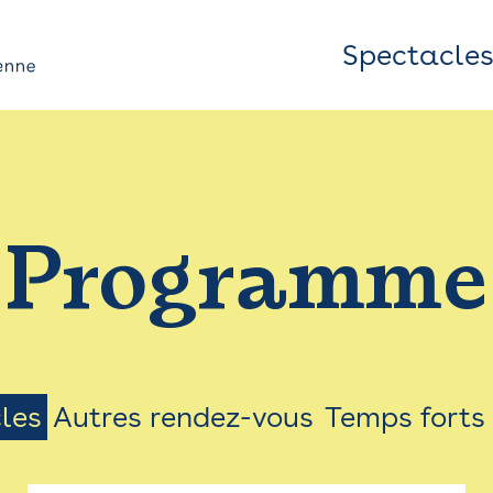
Spectacle
Top
Bar
/
Programme
Menu
les
Autres rendez-vous
Temps forts
on