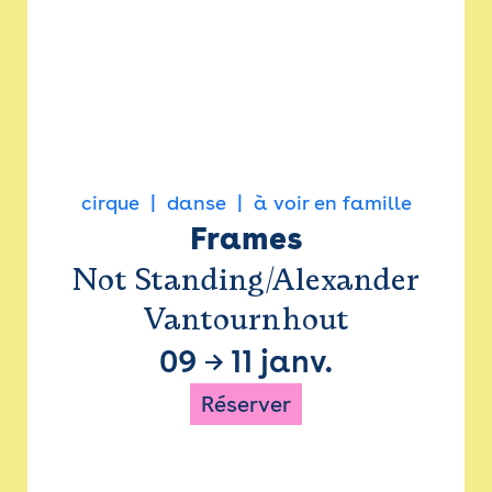
cirque
danse
à voir en famille
Frames
Not Standing/Alexander
Vantournhout
09
→
11 janv.
Réserver