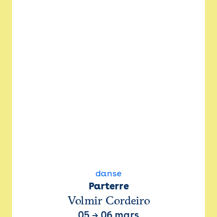
danse
Parterre
Volmir Cordeiro
05
→
06 mars