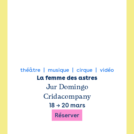
théâtre
musique
cirque
vidéo
La femme des astres
Jur Domingo
Cridacompany
18
→
20 mars
Réserver