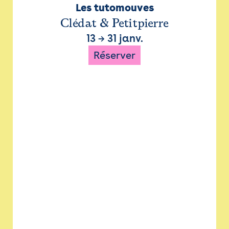
Les tutomouves
Clédat & Petitpierre
13
→
31 janv.
Réserver