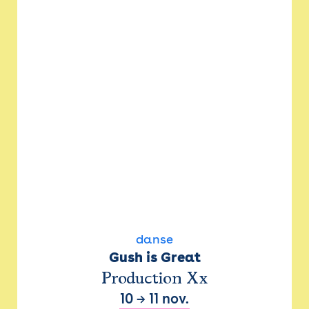
danse
Gush is Great
Production Xx
10
→
11 nov.