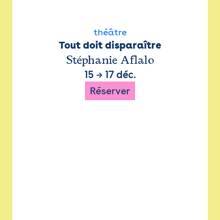
théâtre
Tout doit disparaître
Stéphanie Aflalo
15
→
17 déc.
Réserver