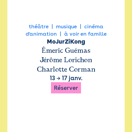
théâtre
musique
cinéma
d'animation
à voir en famille
MoJurZiKong
Émeric Guémas
Jérôme Lorichon
Charlotte Corman
13
→
17 janv.
Réserver