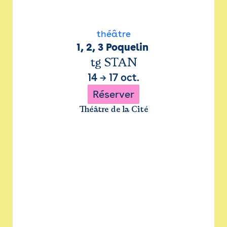
théâtre
1, 2, 3 Poquelin 
tg STAN
14
→
17 oct.
Réserver
Théâtre de la Cité