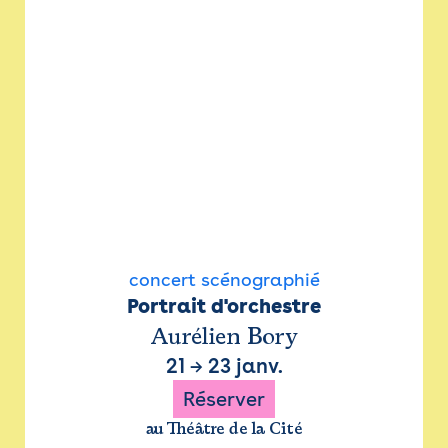
concert scénographié
Portrait d'orchestre
Aurélien Bory
21
→
23 janv.
Réserver
au Théâtre de la Cité