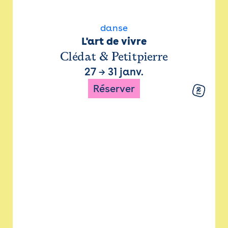
danse
L'art de vivre
Clédat & Petitpierre
27
→
31 janv.
Réserver