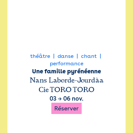
théâtre
danse
chant
performance
Une famille pyrénéenne
Nans Laborde-Jourdàa
Cie TORO TORO
03
→
06 nov.
Réserver