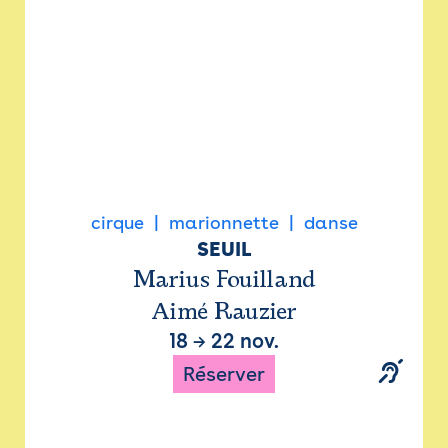
cirque
marionnette
danse
SEUIL
Marius Fouilland
Aimé Rauzier
18
→
22 nov.
Réserver