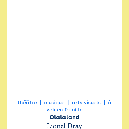
théâtre
musique
arts visuels
à
voir en famille
Olalaland
Lionel Dray