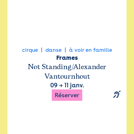
cirque
danse
à voir en famille
Frames
Not Standing/Alexander
Vantournhout
09
→
11 janv.
Réserver