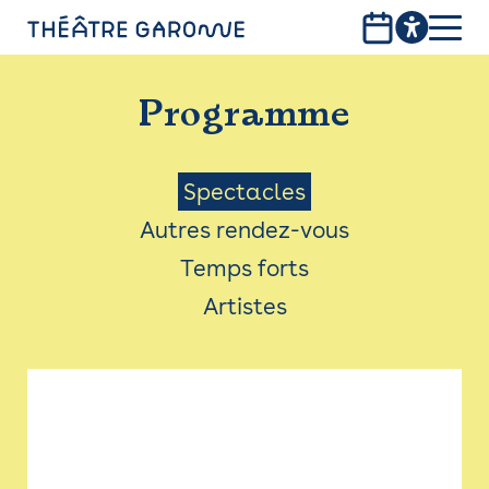
Aller
au
contenu
PROGRAMME
principal
Programme
INFOS PRATIQUES
AVEC LES PUBLICS
Menu
Spectacles
Autres rendez-vous
ACCESSIBILITÉ
Saison
Temps forts
LES PRODUCTIONS
Artistes
LE THÉÂTRE
Bistro
Billetterie