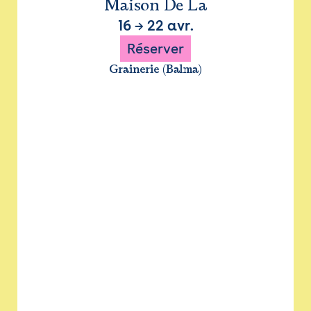
Maison De La
16
→
22 avr.
Réserver
Grainerie (Balma)