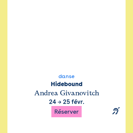
danse
Hidebound
Andrea Givanovitch
24
→
25 févr.
Réserver