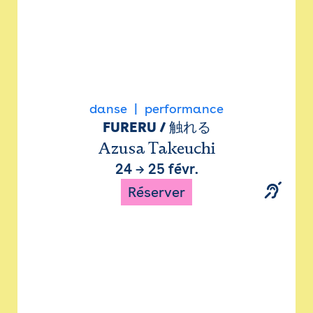
danse
performance
FURERU / 触れる
Azusa Takeuchi
24
→
25 févr.
Réserver