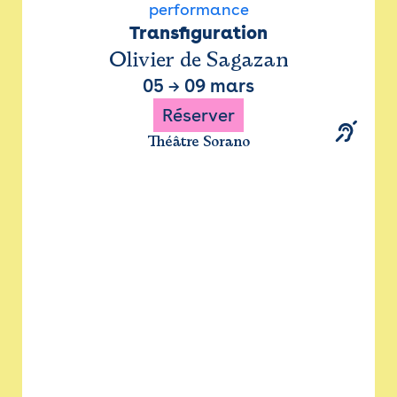
performance
Transfiguration
Olivier de Sagazan
05
→
09 mars
Réserver
Théâtre Sorano