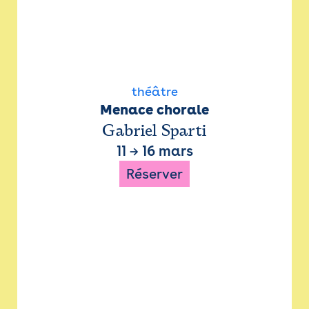
théâtre
Menace chorale
Gabriel Sparti
11
→
16 mars
Réserver