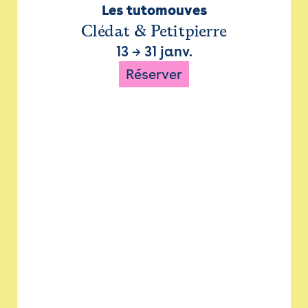
Les tutomouves
Clédat & Petitpierre
13
→
31 janv.
Réserver