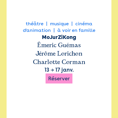
théâtre
musique
cinéma
d'animation
à voir en famille
MoJurZiKong
Émeric Guémas
Jérôme Lorichon
Charlotte Corman
13
→
17 janv.
Réserver