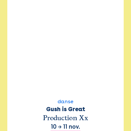
danse
Gush is Great
Production Xx
10
→
11 nov.