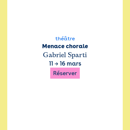
théâtre
Menace chorale
Gabriel Sparti
11
→
16 mars
Réserver