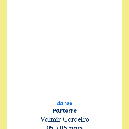
danse
Parterre
Volmir Cordeiro
05
→
06 mars