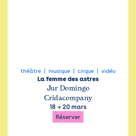
théâtre
musique
cirque
vidéo
La femme des astres
Jur Domingo
Cridacompany
18
→
20 mars
Réserver