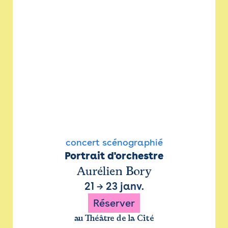
concert scénographié
Portrait d'orchestre
Aurélien Bory
21
→
23 janv.
Réserver
au Théâtre de la Cité