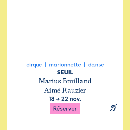
cirque
marionnette
danse
SEUIL
Marius Fouilland
Aimé Rauzier
18
→
22 nov.
Réserver