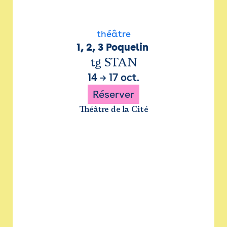
théâtre
1, 2, 3 Poquelin 
tg STAN
14
→
17 oct.
Réserver
Théâtre de la Cité