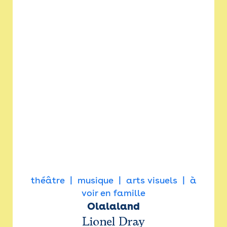
théâtre
musique
arts visuels
à
voir en famille
Olalaland
Lionel Dray