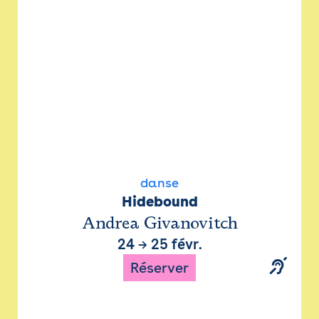
danse
Hidebound
Andrea Givanovitch
24
→
25 févr.
Réserver