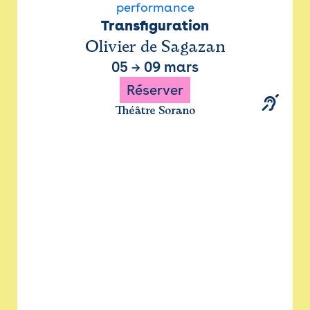
performance
Transfiguration
Olivier de Sagazan
05
→
09 mars
Réserver
Théâtre Sorano