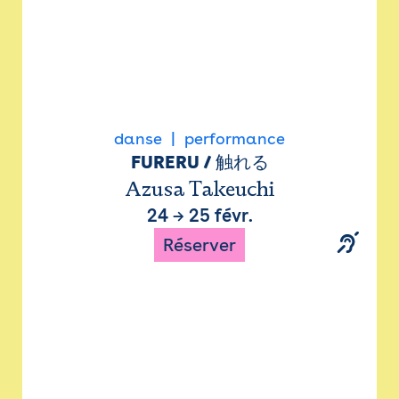
danse
performance
FURERU / 触れる
Azusa Takeuchi
24
→
25 févr.
Réserver