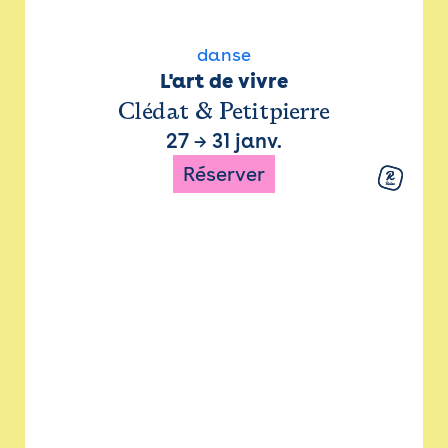
danse
L'art de vivre
Clédat & Petitpierre
27
→
31 janv.
Réserver