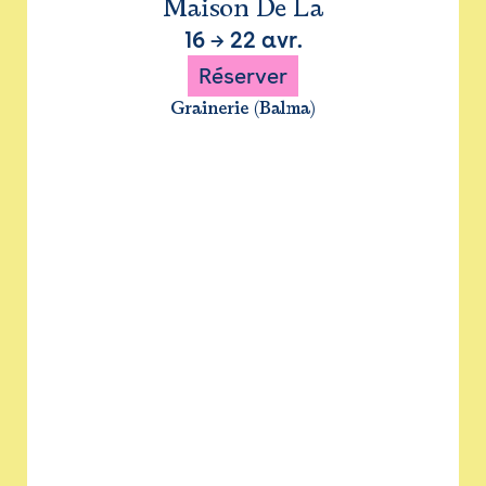
Maison De La
16
→
22 avr.
Réserver
Grainerie (Balma)