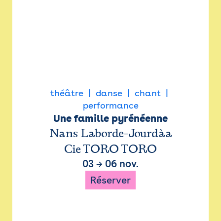
théâtre
danse
chant
performance
Une famille pyrénéenne
Nans Laborde-Jourdàa
Cie TORO TORO
03
→
06 nov.
Réserver