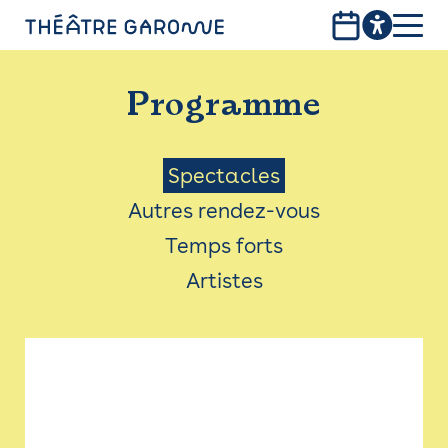
Aller
au
contenu
PROGRAMME
principal
Programme
INFOS PRATIQUES
AVEC LES PUBLICS
Menu
Spectacles
Autres rendez-vous
ACCESSIBILITÉ
Saison
Temps forts
LES PRODUCTIONS
Artistes
LE THÉÂTRE
Bistro
Billetterie