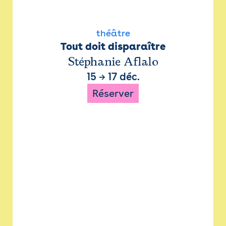
théâtre
Tout doit disparaître
Stéphanie Aflalo
15
→
17 déc.
Réserver