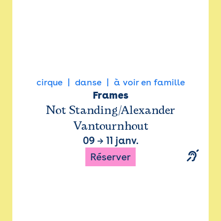
cirque
danse
à voir en famille
Frames
Not Standing/Alexander
Vantournhout
09
→
11 janv.
Réserver