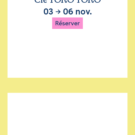
Cie TORO TORO
03
→
06 nov.
Réserver