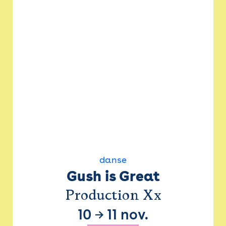
danse
Gush is Great
Production Xx
10
→
11 nov.