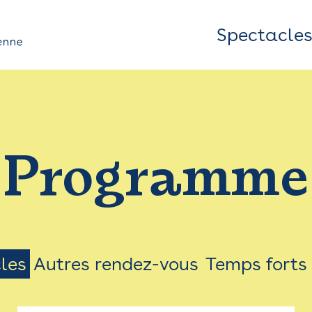
Spectacle
Top
Bar
/
Programme
Menu
les
Autres rendez-vous
Temps forts
on