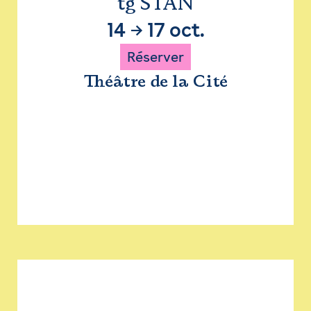
tg STAN
14
→
17 oct.
Réserver
Théâtre de la Cité