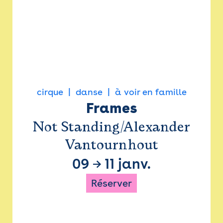
cirque
danse
à voir en famille
Frames
Not Standing/Alexander
Vantournhout
09
→
11 janv.
Réserver