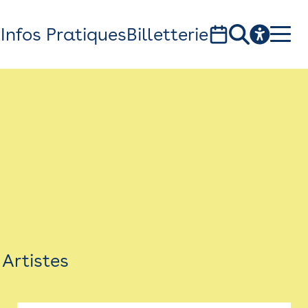
s
Infos Pratiques
Billetterie
Bistro
Billetterie
Newsletter
Espace presse
Artistes
théâtre Garonne, scène européenne
1, av. du Chateau d'eau - 31300 Toulouse