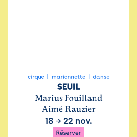
cirque
marionnette
danse
SEUIL
Marius Fouilland
Aimé Rauzier
18
→
22 nov.
Réserver