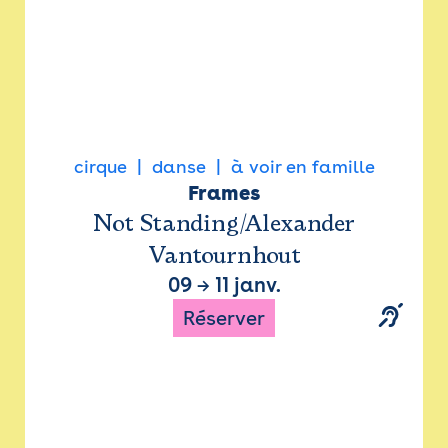
cirque
danse
à voir en famille
Frames
Not Standing/Alexander
Vantournhout
09
→
11 janv.
Réserver