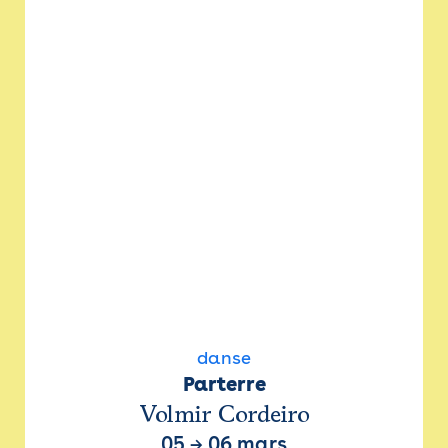
danse
Parterre
Volmir Cordeiro
05
→
06 mars