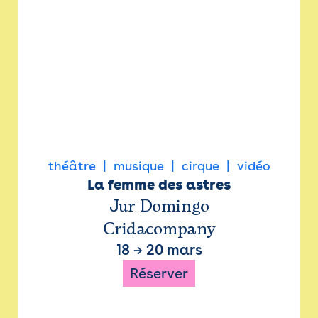
théâtre
musique
cirque
vidéo
La femme des astres
Jur Domingo
Cridacompany
18
→
20 mars
Réserver