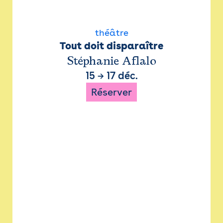
théâtre
Tout doit disparaître
Stéphanie Aflalo
15
→
17 déc.
Réserver