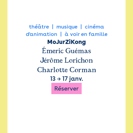
théâtre
musique
cinéma
d'animation
à voir en famille
MoJurZiKong
Émeric Guémas
Jérôme Lorichon
Charlotte Corman
13
→
17 janv.
Réserver