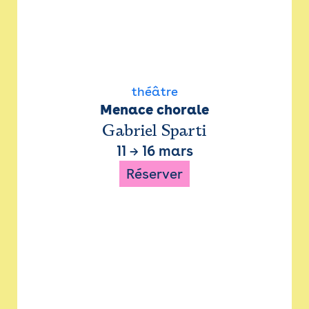
théâtre
Menace chorale
Gabriel Sparti
11
→
16 mars
Réserver