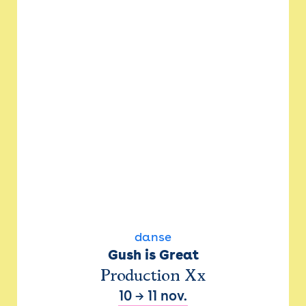
danse
Gush is Great
Production Xx
10
→
11 nov.