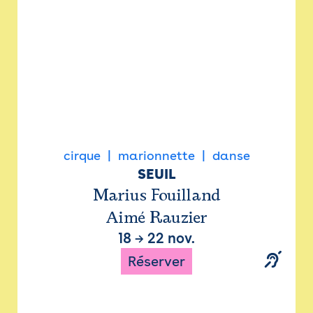
cirque
marionnette
danse
SEUIL
Marius Fouilland
Aimé Rauzier
18
→
22 nov.
Réserver