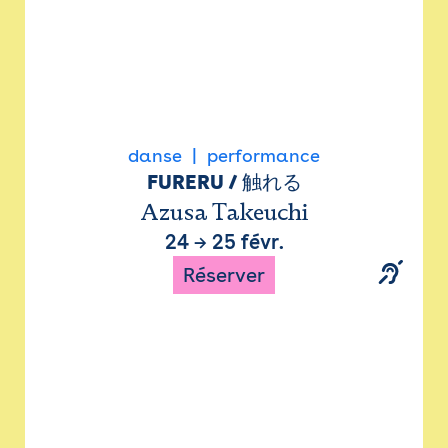
danse
performance
FURERU / 触れる
Azusa Takeuchi
24
→
25 févr.
Réserver