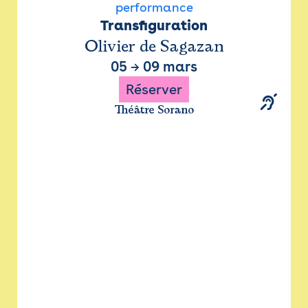
performance
Transfiguration
Olivier de Sagazan
05
→
09 mars
Réserver
Théâtre Sorano