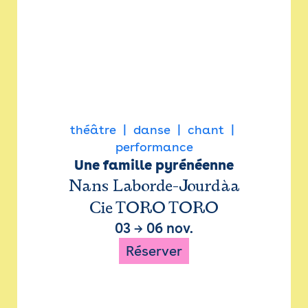
théâtre
danse
chant
performance
Une famille pyrénéenne
Nans Laborde-Jourdàa
Cie TORO TORO
03
→
06 nov.
Réserver