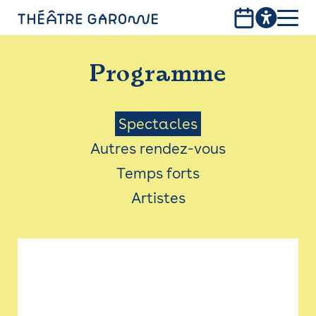
Aller
au
contenu
PROGRAMME
principal
Programme
INFOS PRATIQUES
AVEC LES PUBLICS
Menu
Spectacles
Autres rendez-vous
ACCESSIBILITÉ
Saison
Temps forts
LES PRODUCTIONS
Artistes
LE THÉÂTRE
Bistro
Billetterie