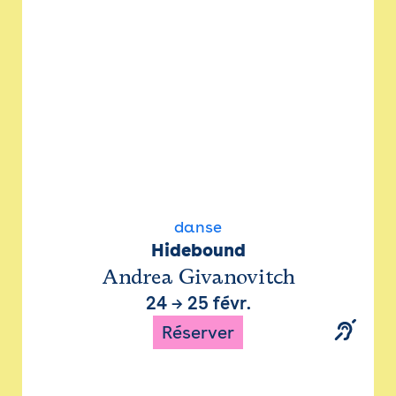
danse
Hidebound
Andrea Givanovitch
24
→
25 févr.
Réserver