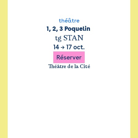
théâtre
1, 2, 3 Poquelin 
tg STAN
14
→
17 oct.
Réserver
Théâtre de la Cité