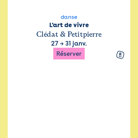
danse
L'art de vivre
Clédat & Petitpierre
27
→
31 janv.
Réserver