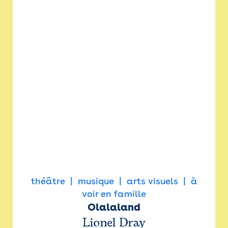
théâtre
musique
arts visuels
à
voir en famille
Olalaland
Lionel Dray