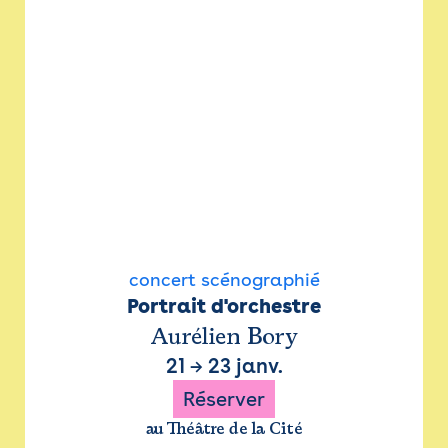
concert scénographié
Portrait d'orchestre
Aurélien Bory
21
→
23 janv.
Réserver
au Théâtre de la Cité