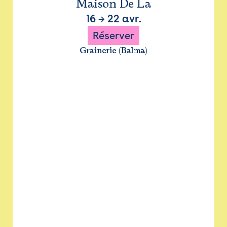
Maison De La
16
→
22 avr.
Réserver
Grainerie (Balma)