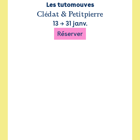
Les tutomouves
Clédat & Petitpierre
13
→
31 janv.
Réserver