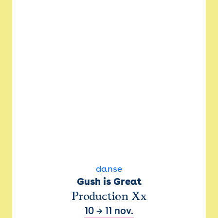
danse
Gush is Great
Production Xx
10
→
11 nov.