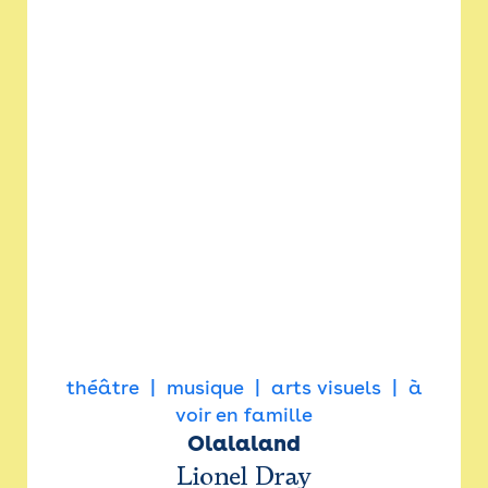
théâtre
musique
arts visuels
à
voir en famille
Olalaland
Lionel Dray