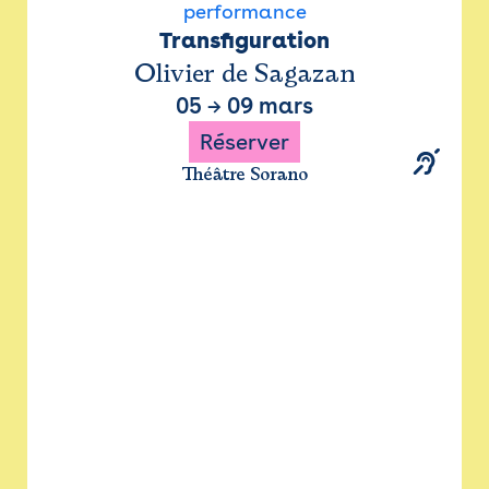
performance
Transfiguration
Olivier de Sagazan
05
→
09 mars
Réserver
Théâtre Sorano