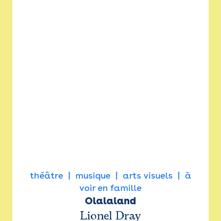
théâtre
musique
arts visuels
à
voir en famille
Olalaland
Lionel Dray