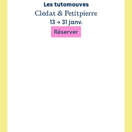
Les tutomouves
Clédat & Petitpierre
13
→
31 janv.
Réserver