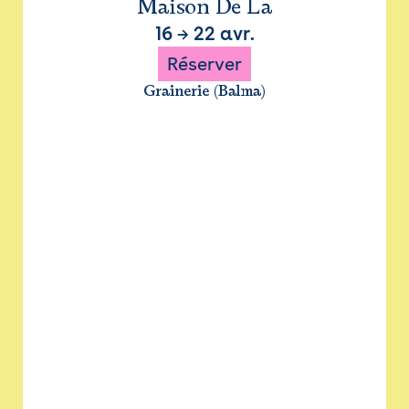
Maison De La
16
→
22 avr.
Réserver
Grainerie (Balma)