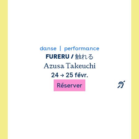
danse
performance
FURERU / 触れる
Azusa Takeuchi
24
→
25 févr.
Réserver