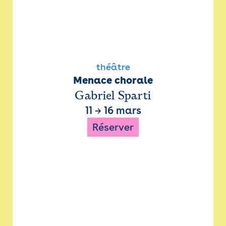
théâtre
Menace chorale
Gabriel Sparti
11
→
16 mars
Réserver