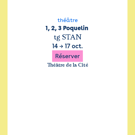
théâtre
1, 2, 3 Poquelin 
tg STAN
14
→
17 oct.
Réserver
Théâtre de la Cité