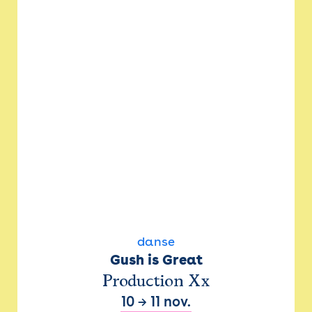
danse
Gush is Great
Production Xx
10
→
11 nov.