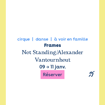
cirque
danse
à voir en famille
Frames
Not Standing/Alexander
Vantournhout
09
→
11 janv.
Réserver