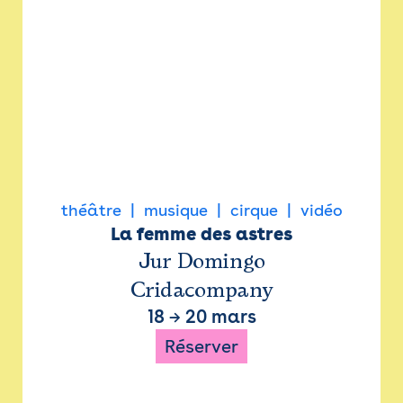
théâtre
musique
cirque
vidéo
La femme des astres
Jur Domingo
Cridacompany
18
→
20 mars
Réserver