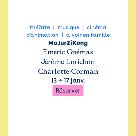
théâtre
musique
cinéma
d'animation
à voir en famille
MoJurZiKong
Émeric Guémas
Jérôme Lorichon
Charlotte Corman
13
→
17 janv.
Réserver