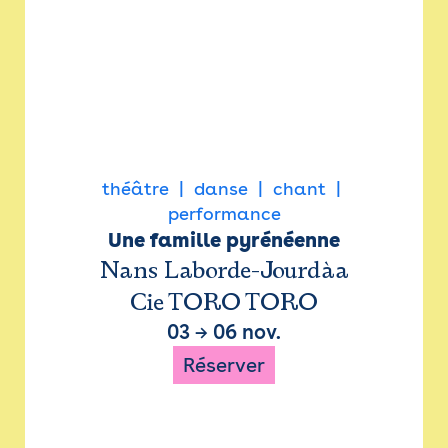
théâtre
danse
chant
performance
Une famille pyrénéenne
Nans Laborde-Jourdàa
Cie TORO TORO
03
→
06 nov.
Réserver