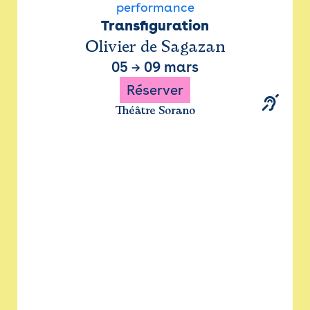
performance
Transfiguration
Olivier de Sagazan
05
→
09 mars
Réserver
Théâtre Sorano