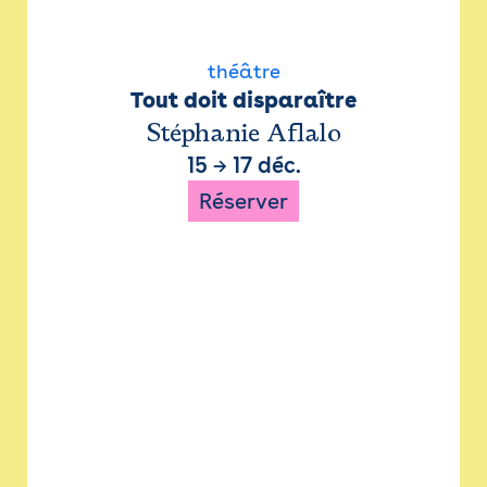
théâtre
Tout doit disparaître
Stéphanie Aflalo
15
→
17 déc.
Réserver