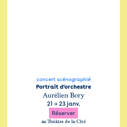
concert scénographié
Portrait d'orchestre
Aurélien Bory
21
→
23 janv.
Réserver
au Théâtre de la Cité