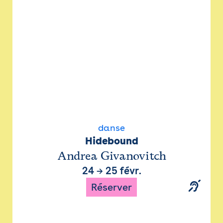
danse
Hidebound
Andrea Givanovitch
24
→
25 févr.
Réserver