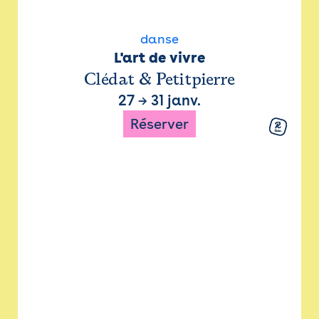
danse
L'art de vivre
Clédat & Petitpierre
27
→
31 janv.
Réserver