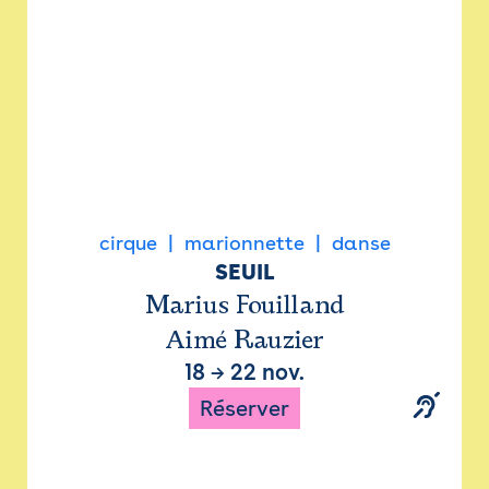
cirque
marionnette
danse
SEUIL
Marius Fouilland
Aimé Rauzier
18
→
22 nov.
Réserver