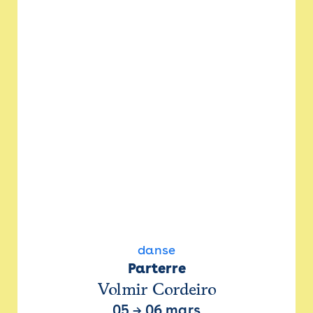
danse
Parterre
Volmir Cordeiro
05
→
06 mars