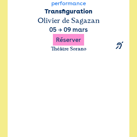
performance
Transfiguration
Olivier de Sagazan
05
→
09 mars
Réserver
Théâtre Sorano