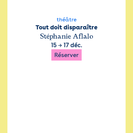
théâtre
Tout doit disparaître
Stéphanie Aflalo
15
→
17 déc.
Réserver