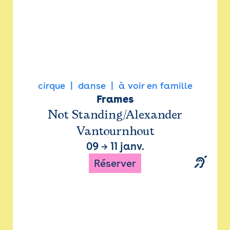
cirque
danse
à voir en famille
Frames
Not Standing/Alexander
Vantournhout
09
→
11 janv.
Réserver