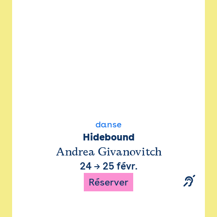
danse
Hidebound
Andrea Givanovitch
24
→
25 févr.
Réserver