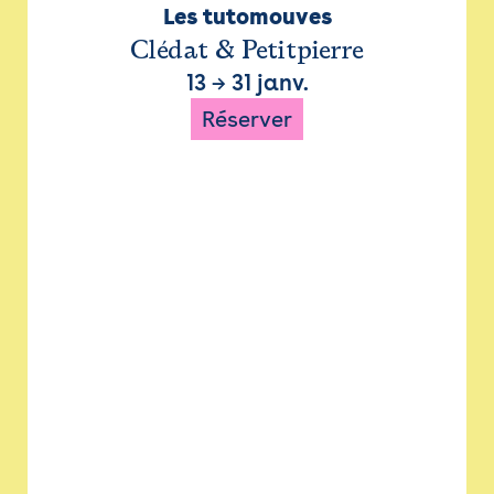
Les tutomouves
Clédat & Petitpierre
13
→
31 janv.
Réserver