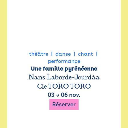
théâtre
danse
chant
performance
Une famille pyrénéenne
Nans Laborde-Jourdàa
Cie TORO TORO
03
→
06 nov.
Réserver