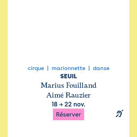
cirque
marionnette
danse
SEUIL
Marius Fouilland
Aimé Rauzier
18
→
22 nov.
Réserver