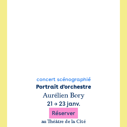
concert scénographié
Portrait d'orchestre
Aurélien Bory
21
→
23 janv.
Réserver
au Théâtre de la Cité