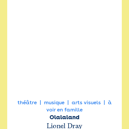
théâtre
musique
arts visuels
à
voir en famille
Olalaland
Lionel Dray