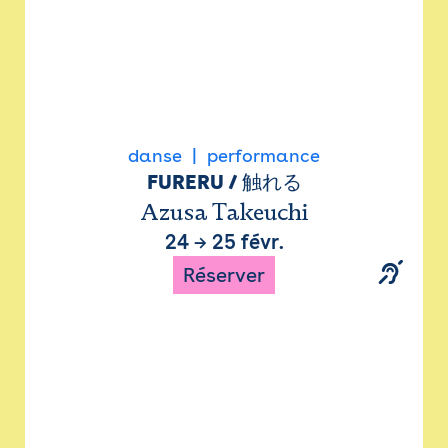
danse
performance
FURERU / 触れる
Azusa Takeuchi
24
→
25 févr.
Réserver