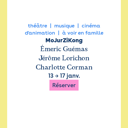
théâtre
musique
cinéma
d'animation
à voir en famille
MoJurZiKong
Émeric Guémas
Jérôme Lorichon
Charlotte Corman
13
→
17 janv.
Réserver