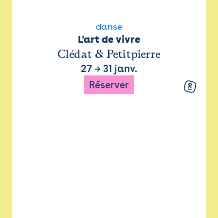
danse
L'art de vivre
Clédat & Petitpierre
27
→
31 janv.
Réserver