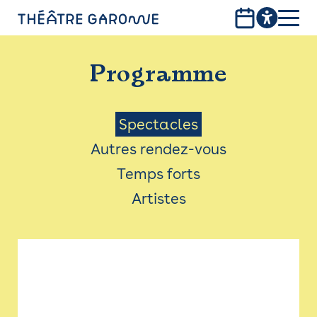
Aller
au
contenu
PROGRAMME
principal
Programme
INFOS PRATIQUES
AVEC LES PUBLICS
Menu
Spectacles
Autres rendez-vous
ACCESSIBILITÉ
Saison
Temps forts
LES PRODUCTIONS
Artistes
LE THÉÂTRE
Bistro
Billetterie