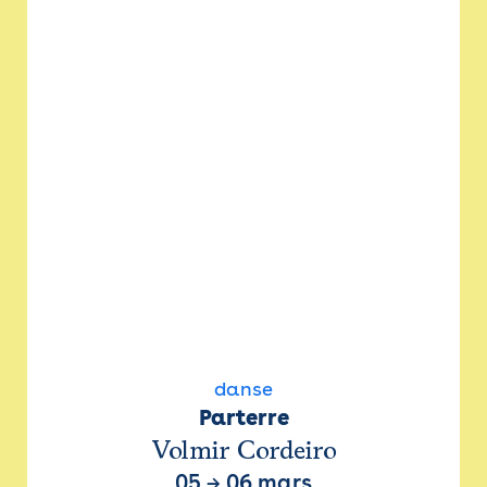
danse
Parterre
Volmir Cordeiro
05
→
06 mars