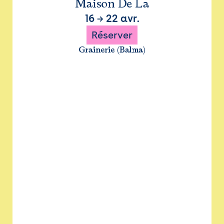
Maison De La
16
→
22 avr.
Réserver
Grainerie (Balma)