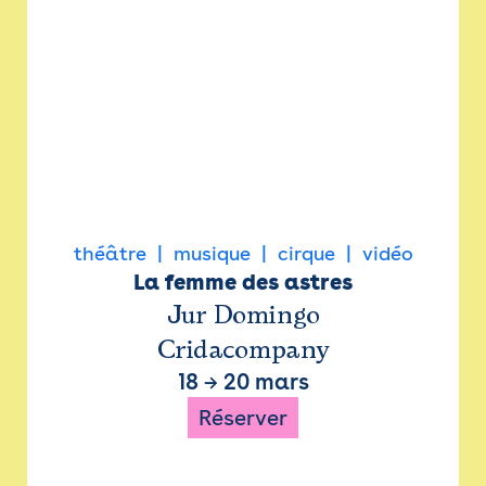
théâtre
musique
cirque
vidéo
La femme des astres
Jur Domingo
Cridacompany
18
→
20 mars
Réserver