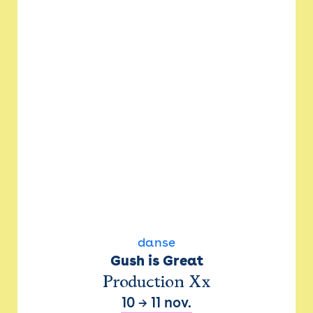
danse
Gush is Great
Production Xx
10
→
11 nov.