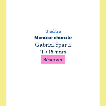
théâtre
Menace chorale
Gabriel Sparti
11
→
16 mars
Réserver