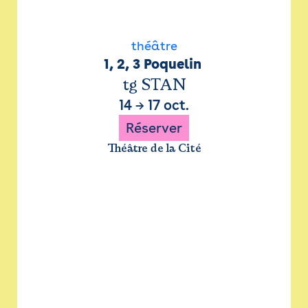
théâtre
1, 2, 3 Poquelin 
tg STAN
14
→
17 oct.
Réserver
Théâtre de la Cité