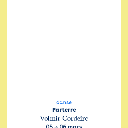
danse
Parterre
Volmir Cordeiro
05
→
06 mars