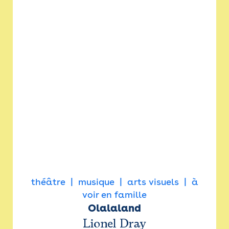
théâtre
musique
arts visuels
à
voir en famille
Olalaland
Lionel Dray