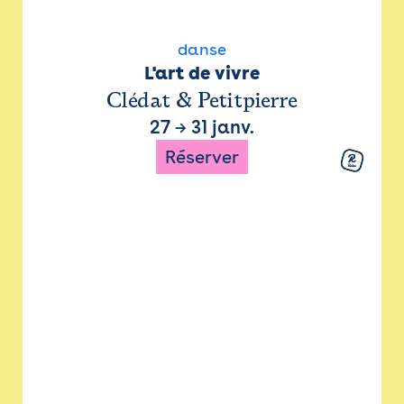
danse
L'art de vivre
Clédat & Petitpierre
27
→
31 janv.
Réserver