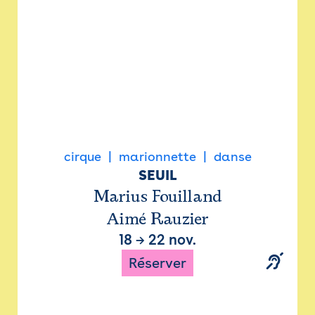
cirque
marionnette
danse
SEUIL
Marius Fouilland
Aimé Rauzier
18
→
22 nov.
Réserver