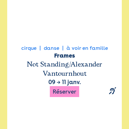
cirque
danse
à voir en famille
Frames
Not Standing/Alexander
Vantournhout
09
→
11 janv.
Réserver