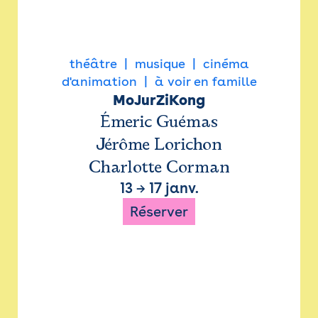
théâtre
musique
cinéma
d'animation
à voir en famille
MoJurZiKong
Émeric Guémas
Jérôme Lorichon
Charlotte Corman
13
→
17 janv.
Réserver