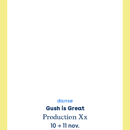
danse
Gush is Great
Production Xx
10
→
11 nov.