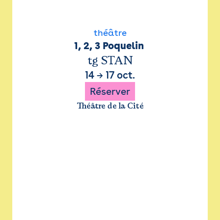
théâtre
1, 2, 3 Poquelin 
tg STAN
14
→
17 oct.
Réserver
Théâtre de la Cité