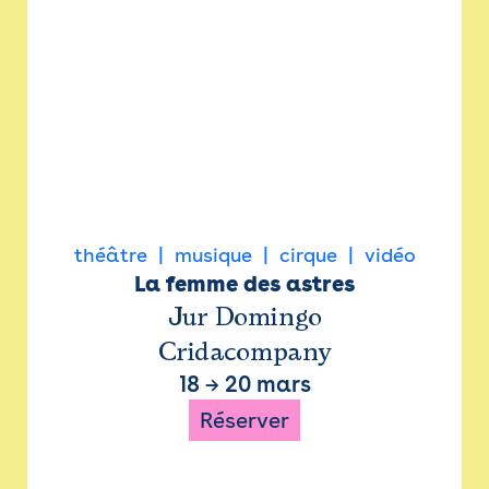
théâtre
musique
cirque
vidéo
La femme des astres
Jur Domingo
Cridacompany
18
→
20 mars
Réserver