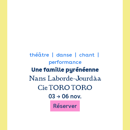
théâtre
danse
chant
performance
Une famille pyrénéenne
Nans Laborde-Jourdàa
Cie TORO TORO
03
→
06 nov.
Réserver