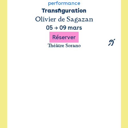
performance
Transfiguration
Olivier de Sagazan
05
→
09 mars
Réserver
Théâtre Sorano