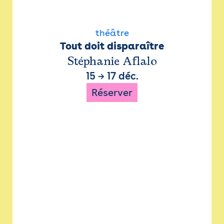
théâtre
Tout doit disparaître
Stéphanie Aflalo
15
→
17 déc.
Réserver