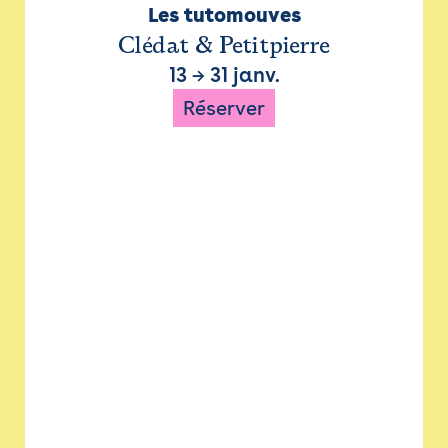
Les tutomouves
Clédat & Petitpierre
13
→
31 janv.
Réserver