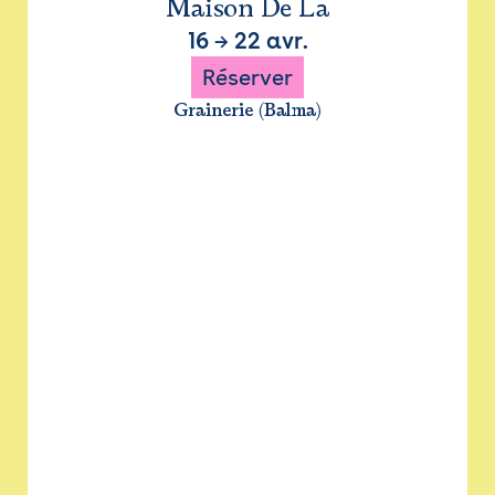
Maison De La
16
→
22 avr.
Réserver
Grainerie (Balma)