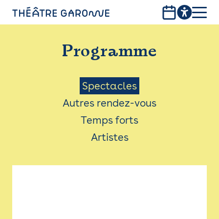
Aller
au
contenu
PROGRAMME
principal
Programme
INFOS PRATIQUES
AVEC LES PUBLICS
Menu
Spectacles
Autres rendez-vous
ACCESSIBILITÉ
Saison
Temps forts
LES PRODUCTIONS
Artistes
LE THÉÂTRE
Bistro
Billetterie