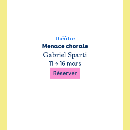
théâtre
Menace chorale
Gabriel Sparti
11
→
16 mars
Réserver