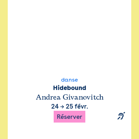
danse
Hidebound
Andrea Givanovitch
24
→
25 févr.
Réserver