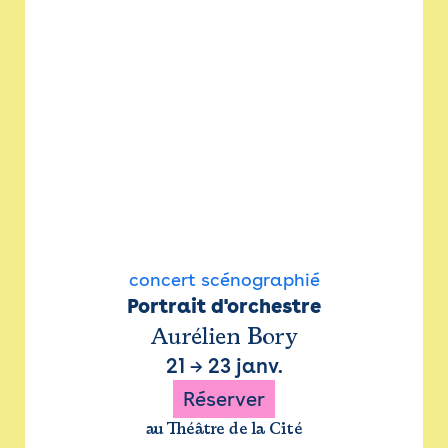
concert scénographié
Portrait d'orchestre
Aurélien Bory
21
→
23 janv.
Réserver
au Théâtre de la Cité