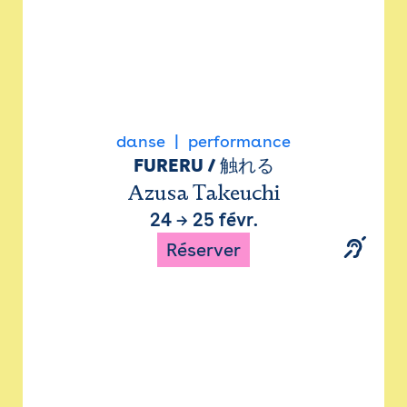
danse
performance
FURERU / 触れる
Azusa Takeuchi
24
→
25 févr.
Réserver