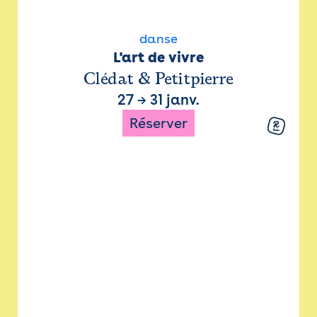
danse
L'art de vivre
Clédat & Petitpierre
27
→
31 janv.
Réserver