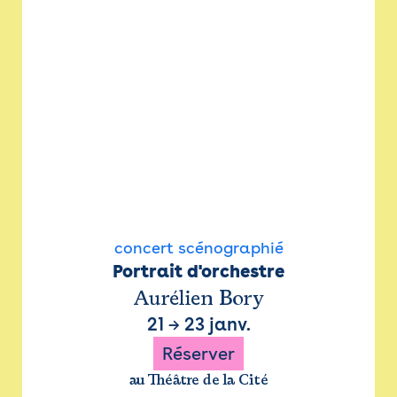
concert scénographié
Portrait d'orchestre
Aurélien Bory
21
→
23 janv.
Réserver
au Théâtre de la Cité