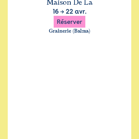
Maison De La
16
→
22 avr.
Réserver
Grainerie (Balma)