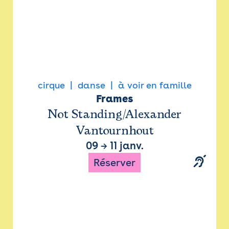
cirque
danse
à voir en famille
Frames
Not Standing/Alexander
Vantournhout
09
→
11 janv.
Réserver