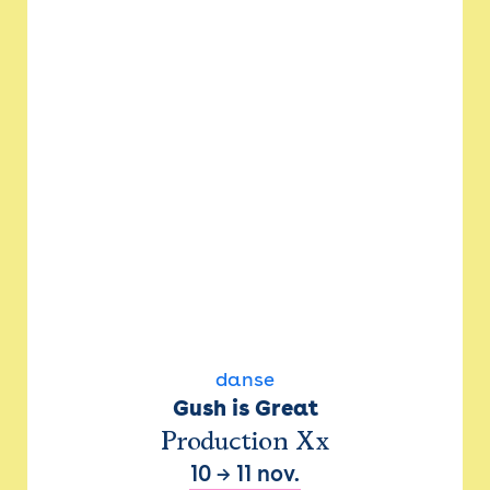
danse
Gush is Great
Production Xx
10
→
11 nov.