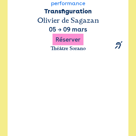
performance
Transfiguration
Olivier de Sagazan
05
→
09 mars
Réserver
Théâtre Sorano