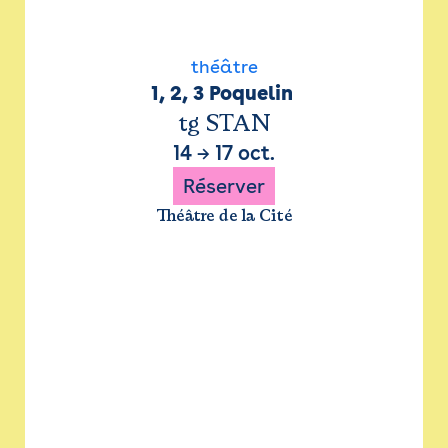
théâtre
1, 2, 3 Poquelin 
tg STAN
14
→
17 oct.
Réserver
Théâtre de la Cité