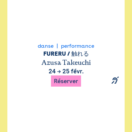
danse
performance
FURERU / 触れる
Azusa Takeuchi
24
→
25 févr.
Réserver