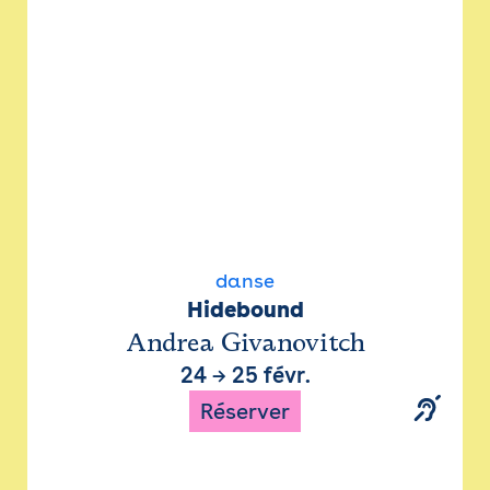
danse
Hidebound
Andrea Givanovitch
24
→
25 févr.
Réserver