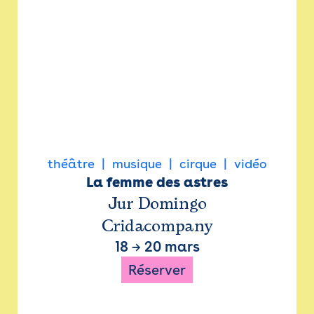
théâtre
musique
cirque
vidéo
La femme des astres
Jur Domingo
Cridacompany
18
→
20 mars
Réserver