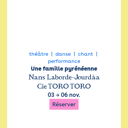
théâtre
danse
chant
performance
Une famille pyrénéenne
Nans Laborde-Jourdàa
Cie TORO TORO
03
→
06 nov.
Réserver