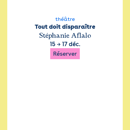
théâtre
Tout doit disparaître
Stéphanie Aflalo
15
→
17 déc.
Réserver