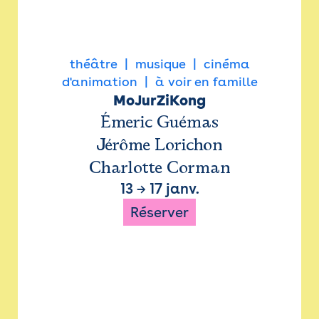
théâtre
musique
cinéma
d'animation
à voir en famille
MoJurZiKong
Émeric Guémas
Jérôme Lorichon
Charlotte Corman
13
→
17 janv.
Réserver