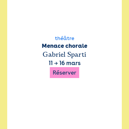
théâtre
Menace chorale
Gabriel Sparti
11
→
16 mars
Réserver