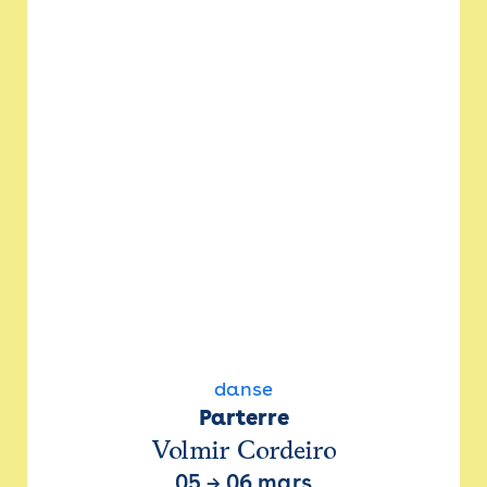
danse
Parterre
Volmir Cordeiro
05
→
06 mars