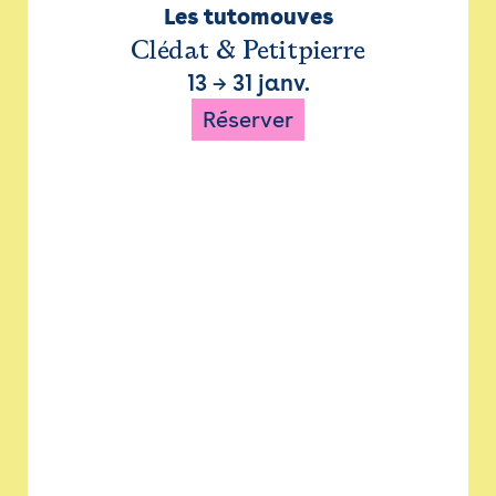
Les tutomouves
Clédat & Petitpierre
13
→
31 janv.
Réserver