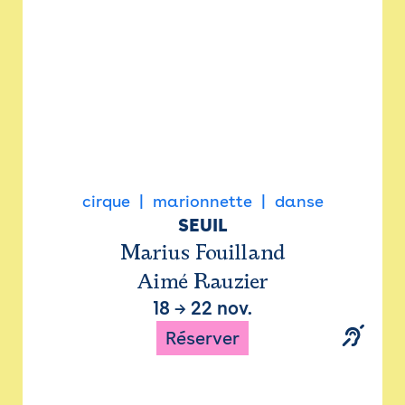
cirque
marionnette
danse
SEUIL
Marius Fouilland
Aimé Rauzier
18
→
22 nov.
Réserver