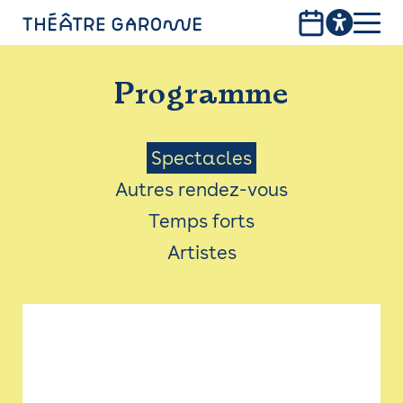
Aller
au
contenu
PROGRAMME
principal
Programme
INFOS PRATIQUES
AVEC LES PUBLICS
Menu
Spectacles
Autres rendez-vous
ACCESSIBILITÉ
Saison
Temps forts
LES PRODUCTIONS
Artistes
LE THÉÂTRE
Bistro
Billetterie