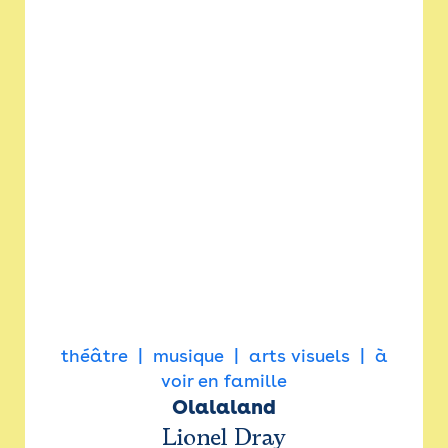
théâtre
musique
arts visuels
à
voir en famille
Olalaland
Lionel Dray