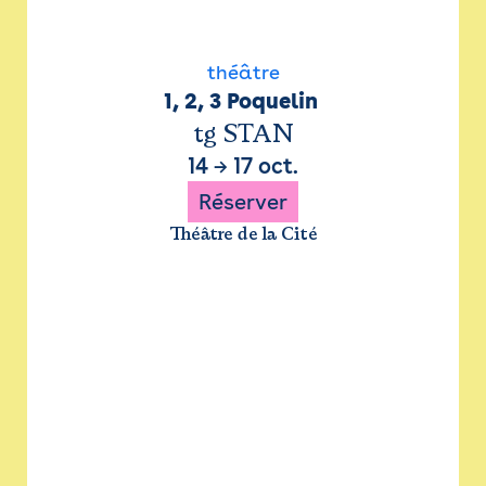
théâtre
1, 2, 3 Poquelin 
tg STAN
14
→
17 oct.
Réserver
Théâtre de la Cité