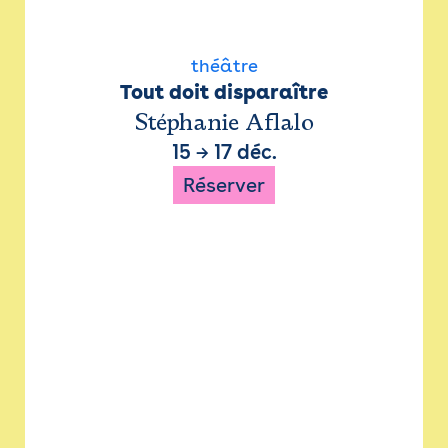
théâtre
Tout doit disparaître
Stéphanie Aflalo
15
→
17 déc.
Réserver