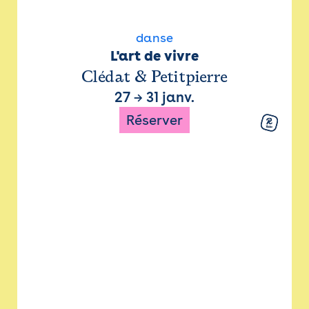
danse
L'art de vivre
Clédat & Petitpierre
27
→
31 janv.
Réserver