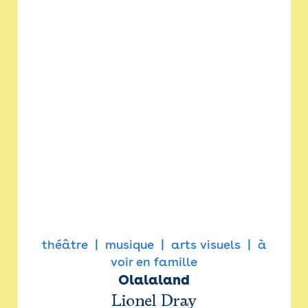
théâtre
musique
arts visuels
à
voir en famille
Olalaland
Lionel Dray