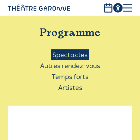
Aller
au
contenu
PROGRAMME
principal
Programme
INFOS PRATIQUES
AVEC LES PUBLICS
Menu
Spectacles
Autres rendez-vous
ACCESSIBILITÉ
Saison
Temps forts
LES PRODUCTIONS
Artistes
LE THÉÂTRE
Bistro
Billetterie