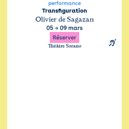
performance
Transfiguration
Olivier de Sagazan
05
→
09 mars
Réserver
Théâtre Sorano