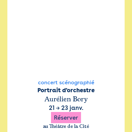
concert scénographié
Portrait d'orchestre
Aurélien Bory
21
→
23 janv.
Réserver
au Théâtre de la Cité