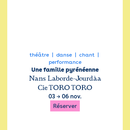
théâtre
danse
chant
performance
Une famille pyrénéenne
Nans Laborde-Jourdàa
Cie TORO TORO
03
→
06 nov.
Réserver