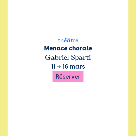
théâtre
Menace chorale
Gabriel Sparti
11
→
16 mars
Réserver