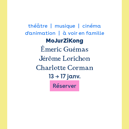
théâtre
musique
cinéma
d'animation
à voir en famille
MoJurZiKong
Émeric Guémas
Jérôme Lorichon
Charlotte Corman
13
→
17 janv.
Réserver