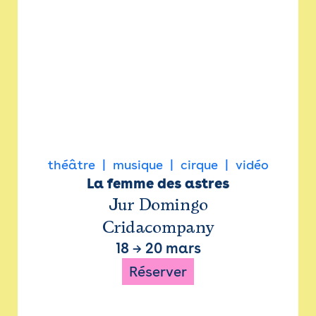
théâtre
musique
cirque
vidéo
La femme des astres
Jur Domingo
Cridacompany
18
→
20 mars
Réserver