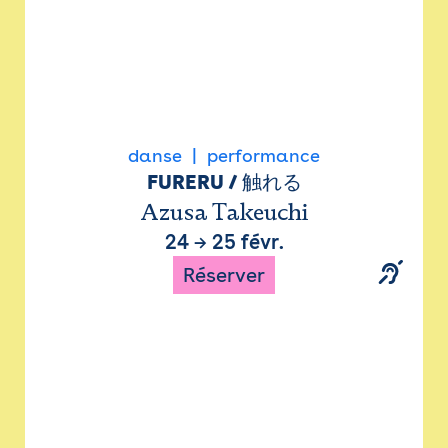
danse
performance
FURERU / 触れる
Azusa Takeuchi
24
→
25 févr.
Réserver