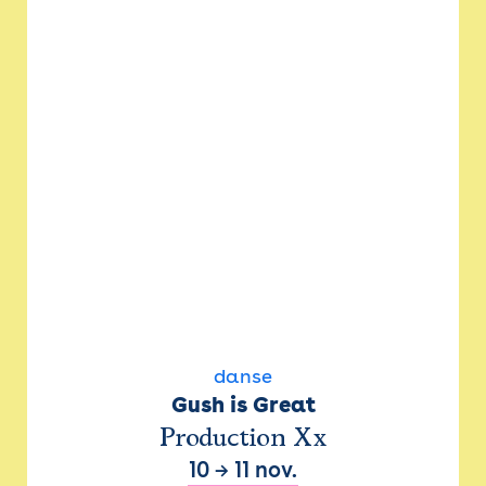
danse
Gush is Great
Production Xx
10
→
11 nov.