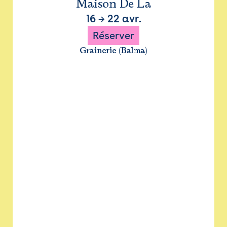
Maison De La
16
→
22 avr.
Réserver
Grainerie (Balma)