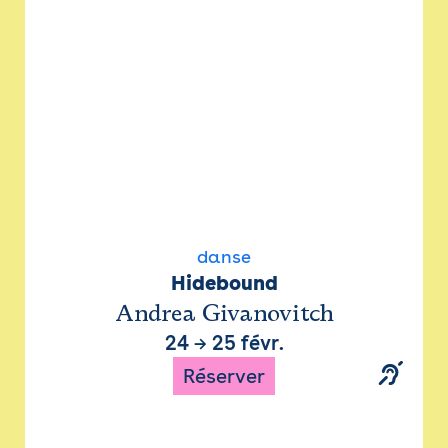
danse
Hidebound
Andrea Givanovitch
24
→
25 févr.
Réserver