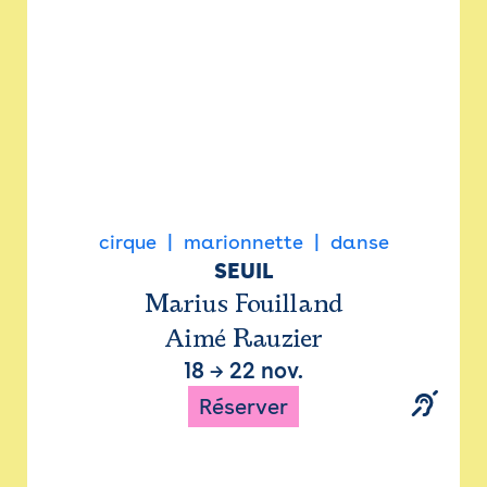
cirque
marionnette
danse
SEUIL
Marius Fouilland
Aimé Rauzier
18
→
22 nov.
Réserver