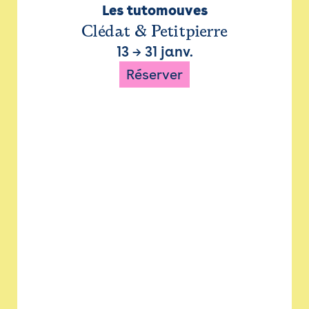
Les tutomouves
Clédat & Petitpierre
13
→
31 janv.
Réserver