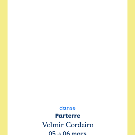
danse
Parterre
Volmir Cordeiro
05
→
06 mars