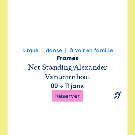
cirque
danse
à voir en famille
Frames
Not Standing/Alexander
Vantournhout
09
→
11 janv.
Réserver