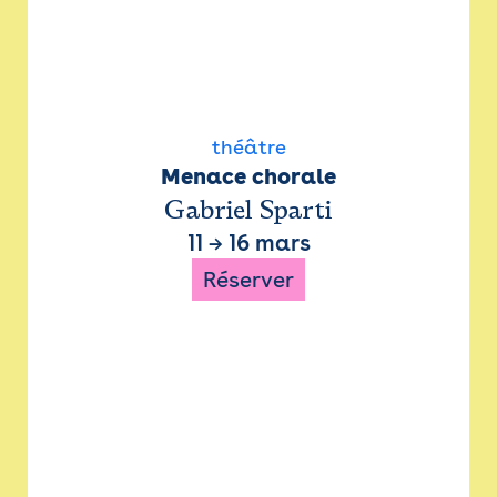
théâtre
Menace chorale
Gabriel Sparti
11
→
16 mars
Réserver