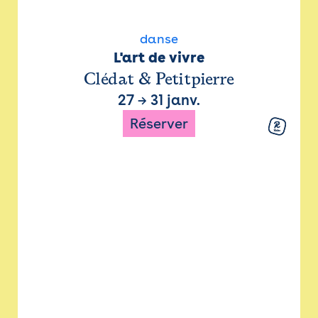
danse
L'art de vivre
Clédat & Petitpierre
27
→
31 janv.
Réserver