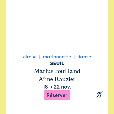
cirque
marionnette
danse
SEUIL
Marius Fouilland
Aimé Rauzier
18
→
22 nov.
Réserver