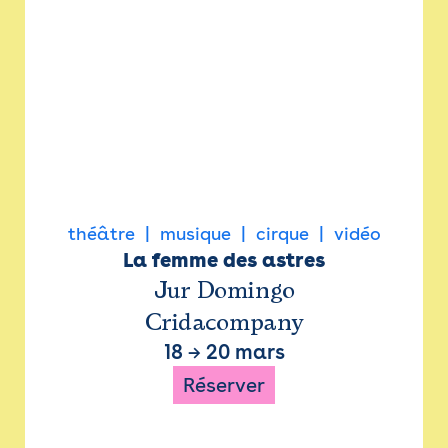
théâtre
musique
cirque
vidéo
La femme des astres
Jur Domingo
Cridacompany
18
→
20 mars
Réserver