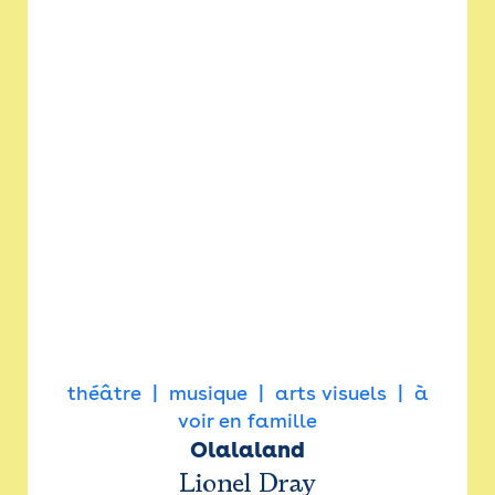
théâtre
musique
arts visuels
à
voir en famille
Olalaland
Lionel Dray