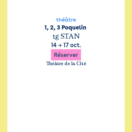
théâtre
1, 2, 3 Poquelin 
tg STAN
14
→
17 oct.
Réserver
Théâtre de la Cité