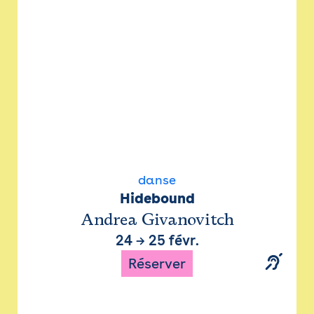
danse
Hidebound
Andrea Givanovitch
24
→
25 févr.
Réserver