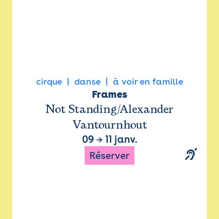
cirque
danse
à voir en famille
Frames
Not Standing/Alexander
Vantournhout
09
→
11 janv.
Réserver