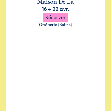
Maison De La
16
→
22 avr.
Réserver
Grainerie (Balma)