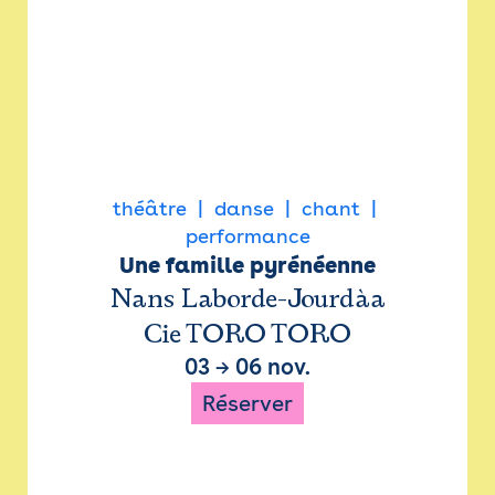
théâtre
danse
chant
performance
Une famille pyrénéenne
Nans Laborde-Jourdàa
Cie TORO TORO
03
→
06 nov.
Réserver