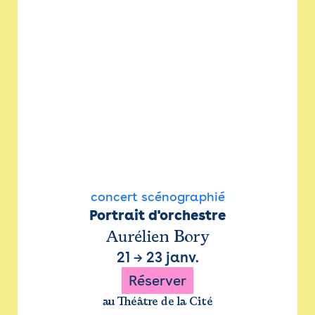
concert scénographié
Portrait d'orchestre
Aurélien Bory
21
→
23 janv.
Réserver
au Théâtre de la Cité