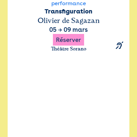
performance
Transfiguration
Olivier de Sagazan
05
→
09 mars
Réserver
Théâtre Sorano