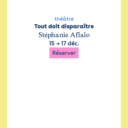
théâtre
Tout doit disparaître
Stéphanie Aflalo
15
→
17 déc.
Réserver