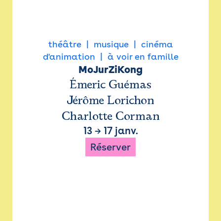
théâtre
musique
cinéma
d'animation
à voir en famille
MoJurZiKong
Émeric Guémas
Jérôme Lorichon
Charlotte Corman
13
→
17 janv.
Réserver