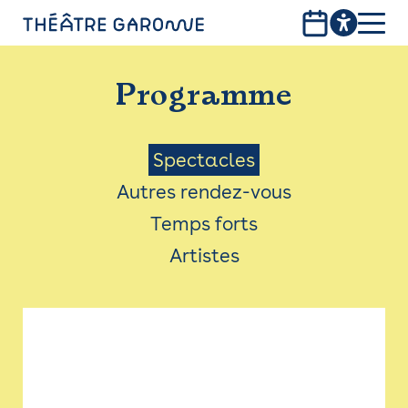
Aller
au
contenu
PROGRAMME
principal
Programme
INFOS PRATIQUES
AVEC LES PUBLICS
Menu
Spectacles
Autres rendez-vous
ACCESSIBILITÉ
Saison
Temps forts
LES PRODUCTIONS
Artistes
LE THÉÂTRE
Bistro
Billetterie