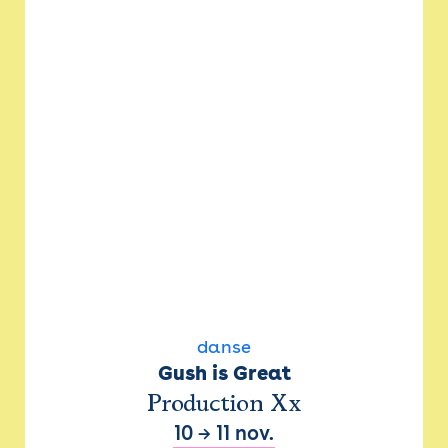
danse
Gush is Great
Production Xx
10
→
11 nov.