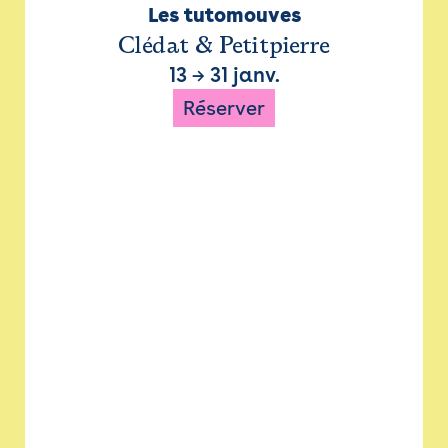
Les tutomouves
Clédat & Petitpierre
13
→
31 janv.
Réserver