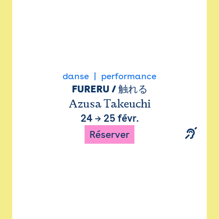
danse
performance
FURERU / 触れる
Azusa Takeuchi
24
→
25 févr.
Réserver