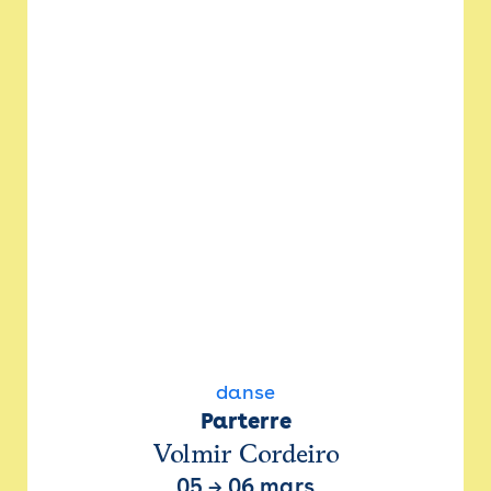
danse
Parterre
Volmir Cordeiro
05
→
06 mars