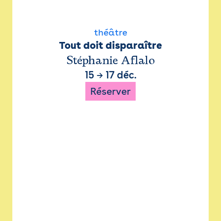
théâtre
Tout doit disparaître
Stéphanie Aflalo
15
→
17 déc.
Réserver