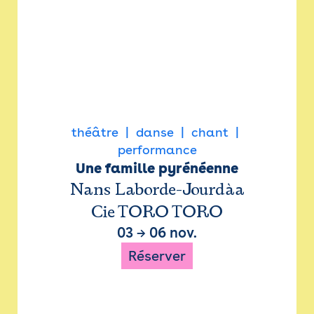
théâtre
danse
chant
performance
Une famille pyrénéenne
Nans Laborde-Jourdàa
Cie TORO TORO
03
→
06 nov.
Réserver