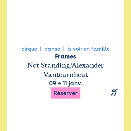
cirque
danse
à voir en famille
Frames
Not Standing/Alexander
Vantournhout
09
→
11 janv.
Réserver