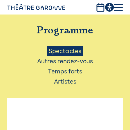
Aller
au
contenu
PROGRAMME
principal
Programme
INFOS PRATIQUES
AVEC LES PUBLICS
Menu
Spectacles
Autres rendez-vous
ACCESSIBILITÉ
Saison
Temps forts
LES PRODUCTIONS
Artistes
LE THÉÂTRE
Bistro
Billetterie