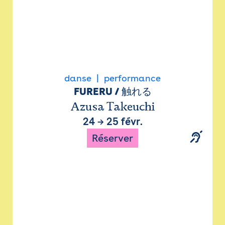
danse
performance
FURERU / 触れる
Azusa Takeuchi
24
→
25 févr.
Réserver