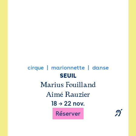
cirque
marionnette
danse
SEUIL
Marius Fouilland
Aimé Rauzier
18
→
22 nov.
Réserver