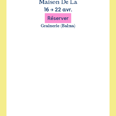
Maison De La
16
→
22 avr.
Réserver
Grainerie (Balma)