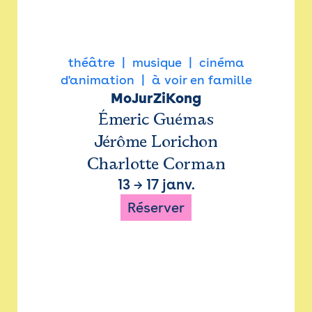
théâtre
musique
cinéma
d'animation
à voir en famille
MoJurZiKong
Émeric Guémas
Jérôme Lorichon
Charlotte Corman
13
→
17 janv.
Réserver