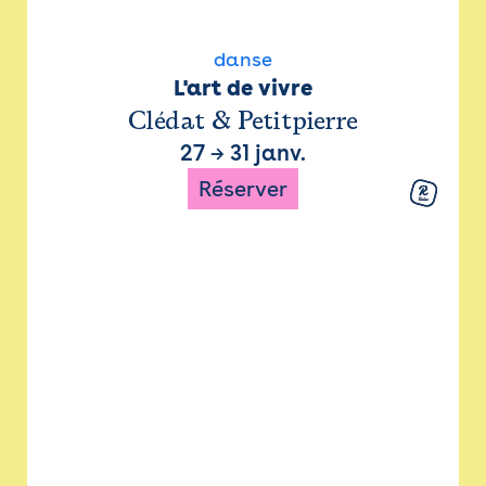
danse
L'art de vivre
Clédat & Petitpierre
27
→
31 janv.
Réserver