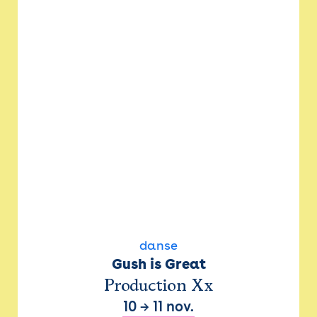
danse
Gush is Great
Production Xx
10
→
11 nov.