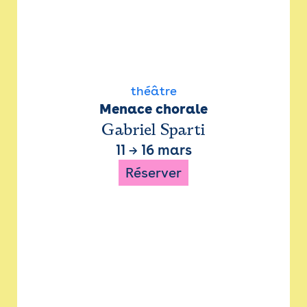
théâtre
Menace chorale
Gabriel Sparti
11
→
16 mars
Réserver