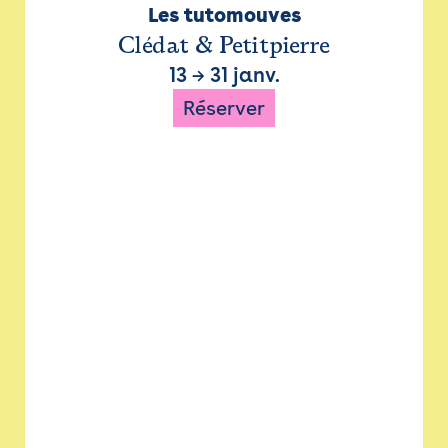
Les tutomouves
Clédat & Petitpierre
13
→
31 janv.
Réserver