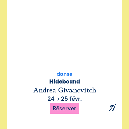
danse
Hidebound
Andrea Givanovitch
24
→
25 févr.
Réserver