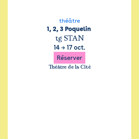
théâtre
1, 2, 3 Poquelin 
tg STAN
14
→
17 oct.
Réserver
Théâtre de la Cité