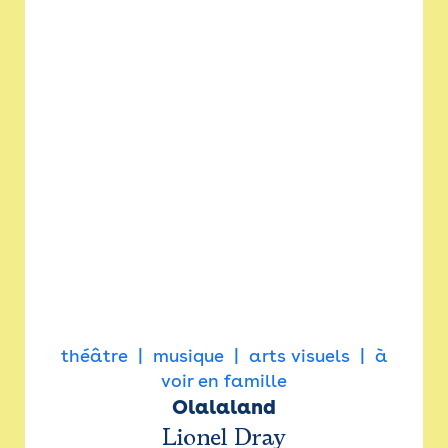
théâtre
musique
arts visuels
à
voir en famille
Olalaland
Lionel Dray