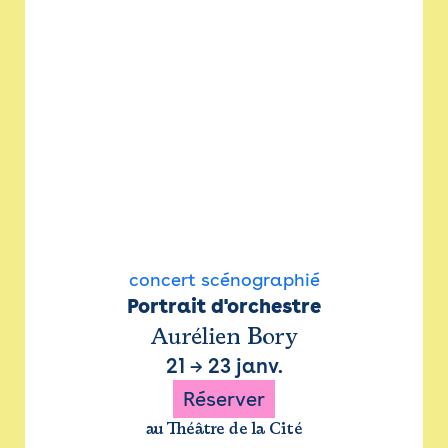
concert scénographié
Portrait d'orchestre
Aurélien Bory
21
→
23 janv.
Réserver
au Théâtre de la Cité