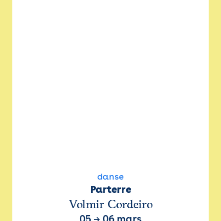
danse
Parterre
Volmir Cordeiro
05
→
06 mars