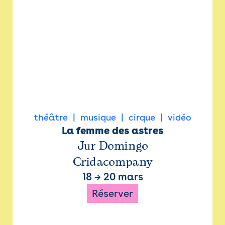
théâtre
musique
cirque
vidéo
La femme des astres
Jur Domingo
Cridacompany
18
→
20 mars
Réserver