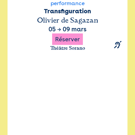
performance
Transfiguration
Olivier de Sagazan
05
→
09 mars
Réserver
Théâtre Sorano