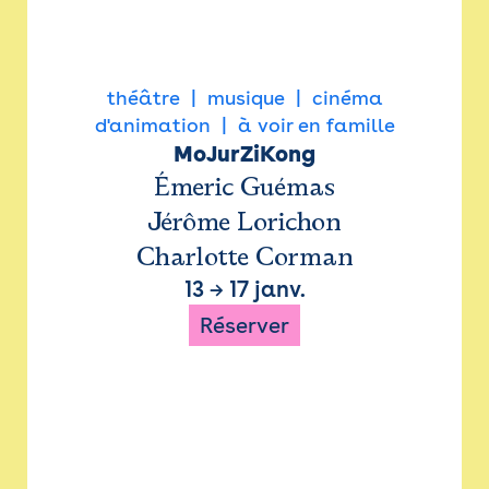
théâtre
musique
cinéma
d'animation
à voir en famille
MoJurZiKong
Émeric Guémas
Jérôme Lorichon
Charlotte Corman
13
→
17 janv.
Réserver