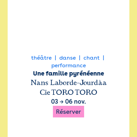
théâtre
danse
chant
performance
Une famille pyrénéenne
Nans Laborde-Jourdàa
Cie TORO TORO
03
→
06 nov.
Réserver