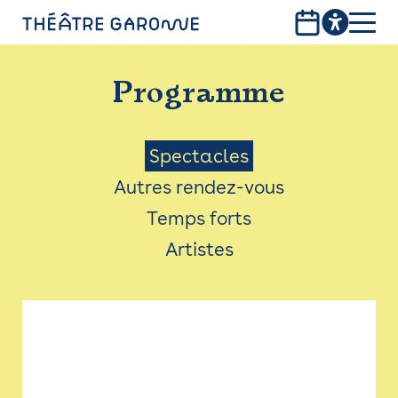
Aller
au
contenu
PROGRAMME
principal
Programme
INFOS PRATIQUES
AVEC LES PUBLICS
Menu
Spectacles
Autres rendez-vous
ACCESSIBILITÉ
Saison
Temps forts
LES PRODUCTIONS
Artistes
LE THÉÂTRE
Bistro
Billetterie