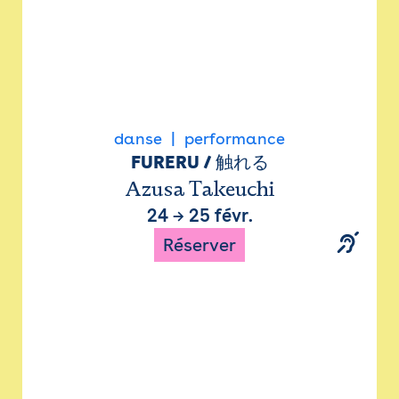
danse
performance
FURERU / 触れる
Azusa Takeuchi
24
→
25 févr.
Réserver