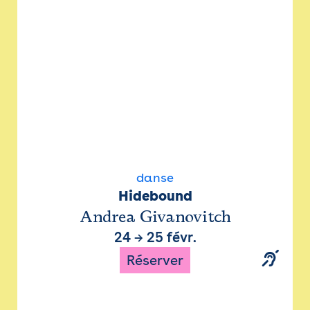
danse
Hidebound
Andrea Givanovitch
24
→
25 févr.
Réserver