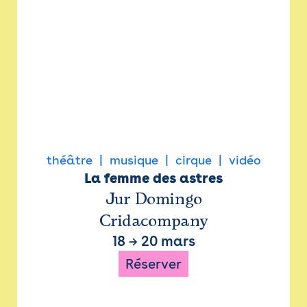
théâtre
musique
cirque
vidéo
La femme des astres
Jur Domingo
Cridacompany
18
→
20 mars
Réserver