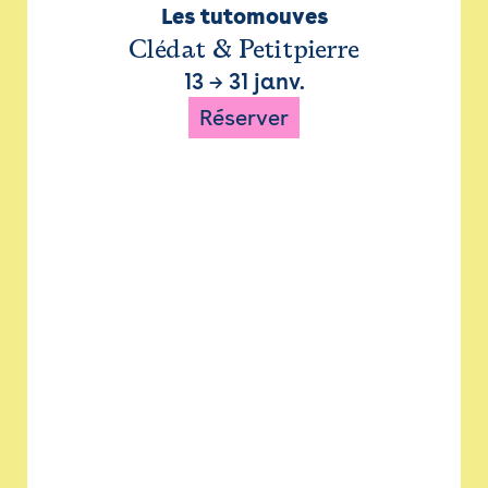
Les tutomouves
Clédat & Petitpierre
13
→
31 janv.
Réserver