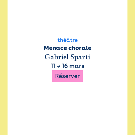
théâtre
Menace chorale
Gabriel Sparti
11
→
16 mars
Réserver