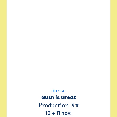
danse
Gush is Great
Production Xx
10
→
11 nov.