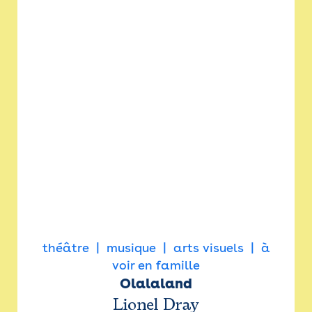
théâtre
musique
arts visuels
à
voir en famille
Olalaland
Lionel Dray