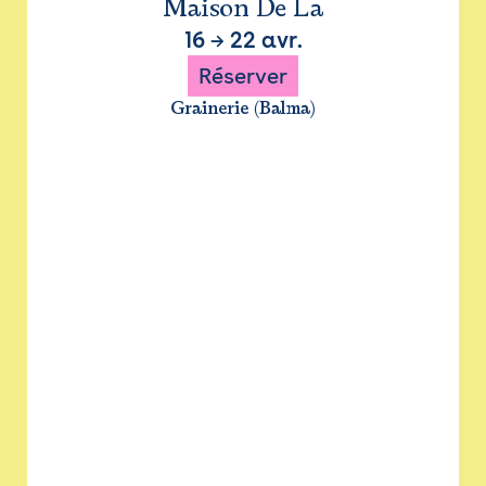
Maison De La
16
→
22 avr.
Réserver
Grainerie (Balma)