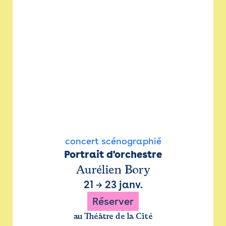
concert scénographié
Portrait d'orchestre
Aurélien Bory
21
→
23 janv.
Réserver
au Théâtre de la Cité