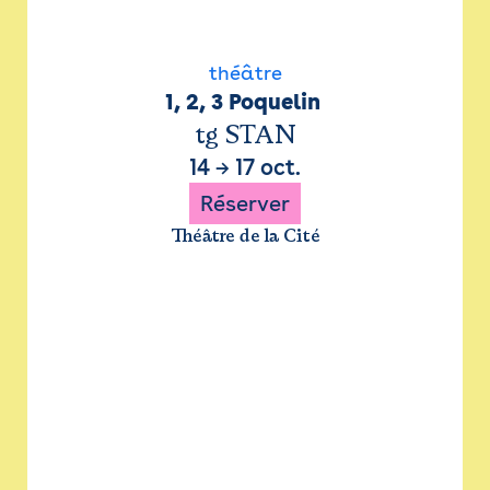
théâtre
1, 2, 3 Poquelin 
tg STAN
14
→
17 oct.
Réserver
Théâtre de la Cité