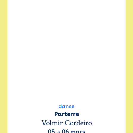
danse
Parterre
Volmir Cordeiro
05
→
06 mars