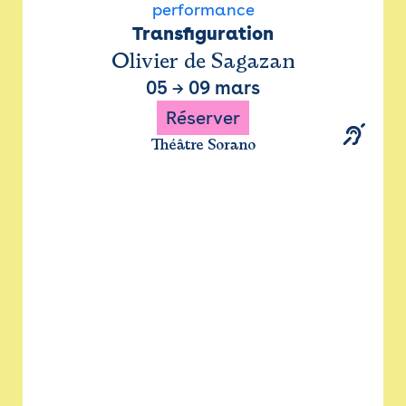
performance
Transfiguration
Olivier de Sagazan
05
→
09 mars
Réserver
Théâtre Sorano