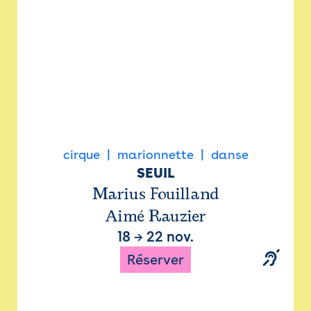
cirque
marionnette
danse
SEUIL
Marius Fouilland
Aimé Rauzier
18
→
22 nov.
Réserver