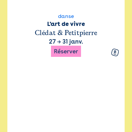
danse
L'art de vivre
Clédat & Petitpierre
27
→
31 janv.
Réserver