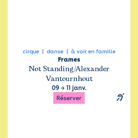
cirque
danse
à voir en famille
Frames
Not Standing/Alexander
Vantournhout
09
→
11 janv.
Réserver