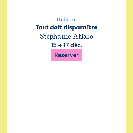
théâtre
Tout doit disparaître
Stéphanie Aflalo
15
→
17 déc.
Réserver