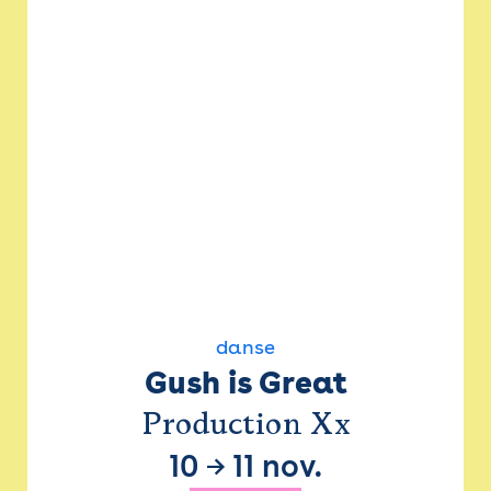
danse
Gush is Great
Production Xx
10
→
11 nov.