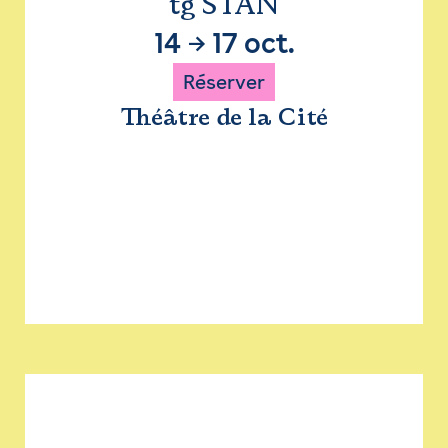
tg STAN
14
→
17 oct.
Réserver
Théâtre de la Cité