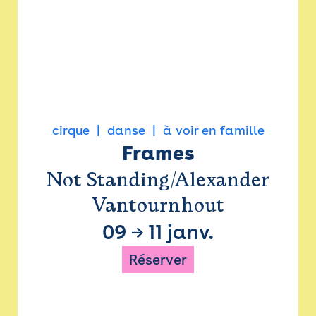
cirque
danse
à voir en famille
Frames
Not Standing/Alexander
Vantournhout
09
→
11 janv.
Réserver