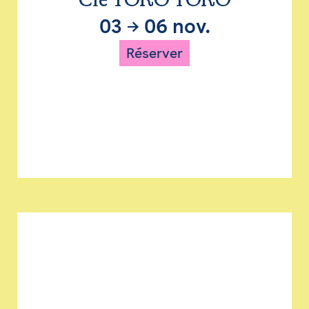
Cie TORO TORO
03
→
06 nov.
Réserver