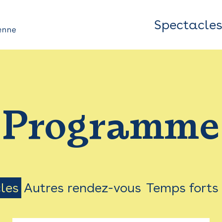
Spectacle
Top
Bar
/
Programme
Menu
les
Autres rendez-vous
Temps forts
on