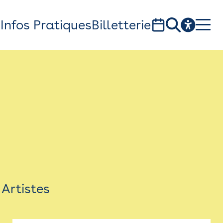
s
Infos Pratiques
Billetterie
Bistro
Billetterie
Newsletter
Espace presse
Artistes
théâtre Garonne, scène européenne
1, av. du Chateau d'eau - 31300 Toulouse