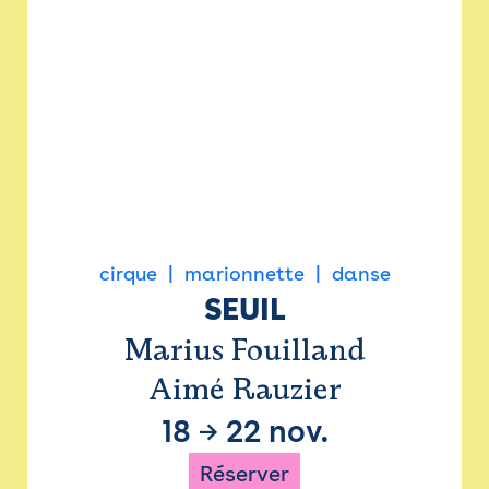
cirque
marionnette
danse
SEUIL
Marius Fouilland
Aimé Rauzier
18
→
22 nov.
Réserver