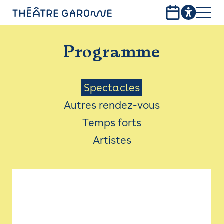
Aller
au
contenu
PROGRAMME
principal
Programme
INFOS PRATIQUES
AVEC LES PUBLICS
Menu
Spectacles
Autres rendez-vous
ACCESSIBILITÉ
Saison
Temps forts
LES PRODUCTIONS
Artistes
LE THÉÂTRE
Bistro
Billetterie