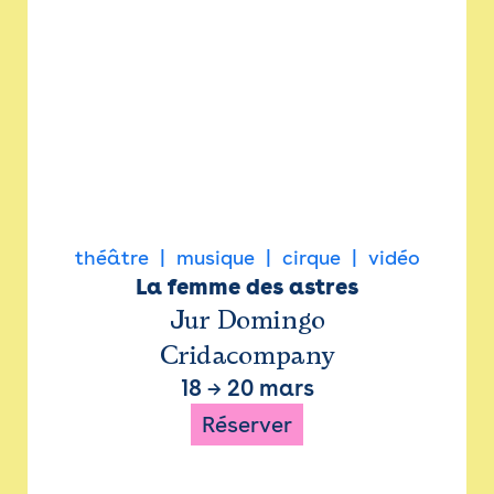
théâtre
musique
cirque
vidéo
La femme des astres
Jur Domingo
Cridacompany
18
→
20 mars
Réserver