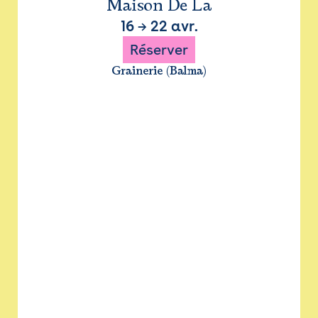
Maison De La
16
→
22 avr.
Réserver
Grainerie (Balma)