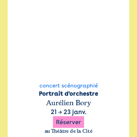
concert scénographié
Portrait d'orchestre
Aurélien Bory
21
→
23 janv.
Réserver
au Théâtre de la Cité