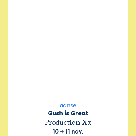
danse
Gush is Great
Production Xx
10
→
11 nov.