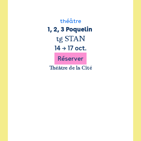
théâtre
1, 2, 3 Poquelin 
tg STAN
14
→
17 oct.
Réserver
Théâtre de la Cité