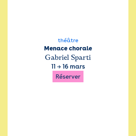
théâtre
Menace chorale
Gabriel Sparti
11
→
16 mars
Réserver