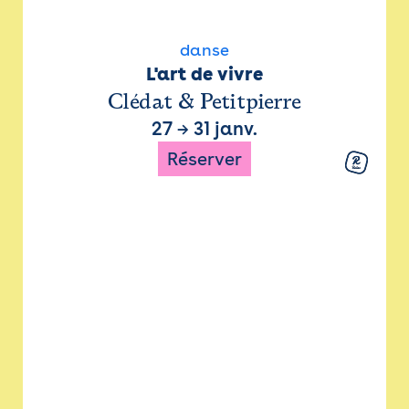
danse
L'art de vivre
Clédat & Petitpierre
27
→
31 janv.
Réserver