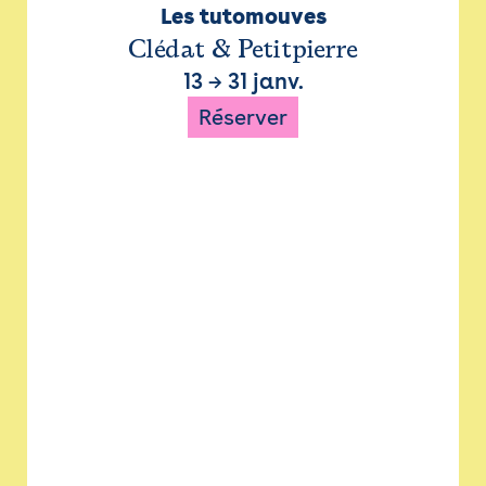
Les tutomouves
Clédat & Petitpierre
13
→
31 janv.
Réserver