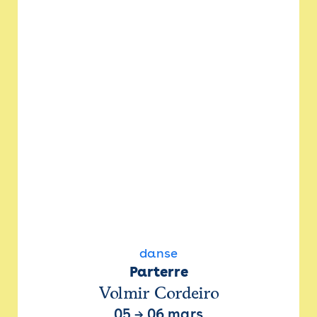
danse
Parterre
Volmir Cordeiro
05
→
06 mars