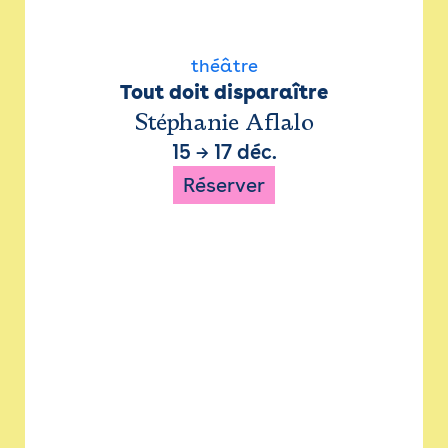
théâtre
Tout doit disparaître
Stéphanie Aflalo
15
→
17 déc.
Réserver