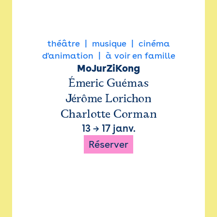
théâtre
musique
cinéma
d'animation
à voir en famille
MoJurZiKong
Émeric Guémas
Jérôme Lorichon
Charlotte Corman
13
→
17 janv.
Réserver