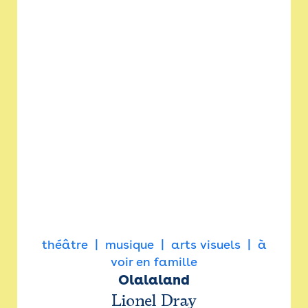
théâtre
musique
arts visuels
à
voir en famille
Olalaland
Lionel Dray