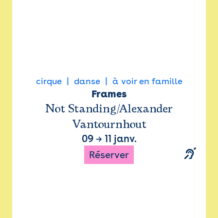
cirque
danse
à voir en famille
Frames
Not Standing/Alexander
Vantournhout
09
→
11 janv.
Réserver