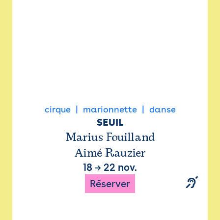
cirque
marionnette
danse
SEUIL
Marius Fouilland
Aimé Rauzier
18
→
22 nov.
Réserver