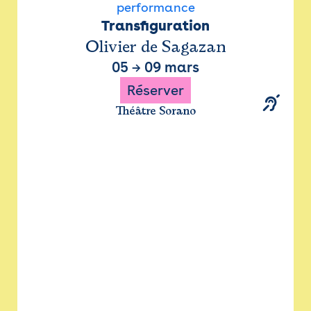
performance
Transfiguration
Olivier de Sagazan
05
→
09 mars
Réserver
Théâtre Sorano