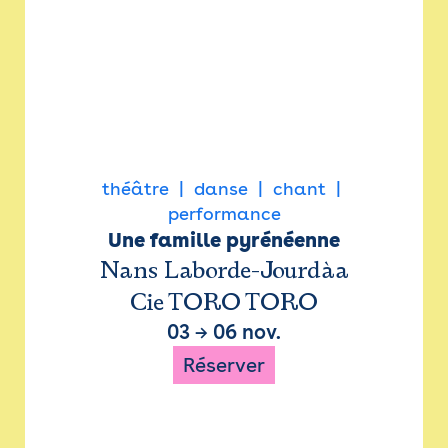
théâtre
danse
chant
performance
Une famille pyrénéenne
Nans Laborde-Jourdàa
Cie TORO TORO
03
→
06 nov.
Réserver