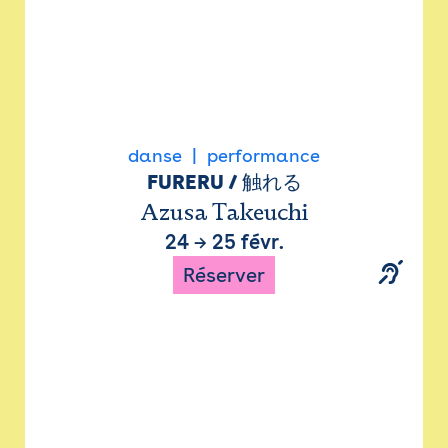
danse
performance
FURERU / 触れる
Azusa Takeuchi
24
→
25 févr.
Réserver