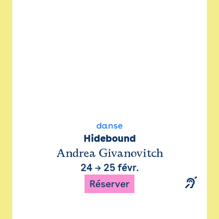
danse
Hidebound
Andrea Givanovitch
24
→
25 févr.
Réserver