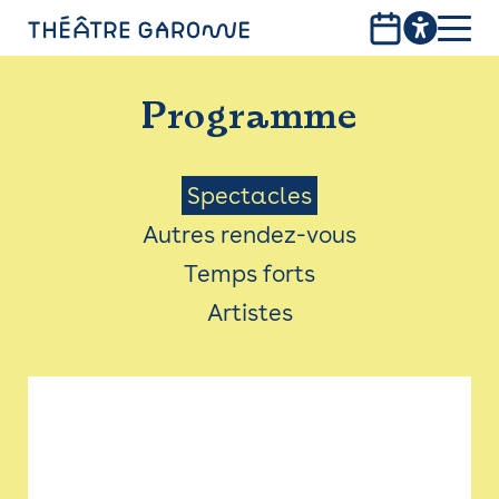
Aller
au
contenu
PROGRAMME
principal
Programme
INFOS PRATIQUES
AVEC LES PUBLICS
Menu
Spectacles
Autres rendez-vous
ACCESSIBILITÉ
Saison
Temps forts
LES PRODUCTIONS
Artistes
LE THÉÂTRE
Bistro
Billetterie