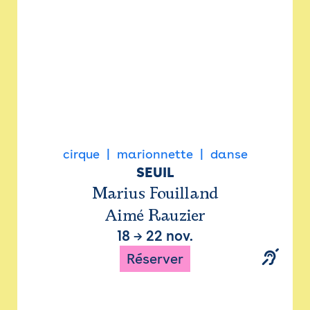
cirque
marionnette
danse
SEUIL
Marius Fouilland
Aimé Rauzier
18
→
22 nov.
Réserver