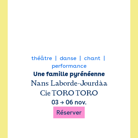
théâtre
danse
chant
performance
Une famille pyrénéenne
Nans Laborde-Jourdàa
Cie TORO TORO
03
→
06 nov.
Réserver