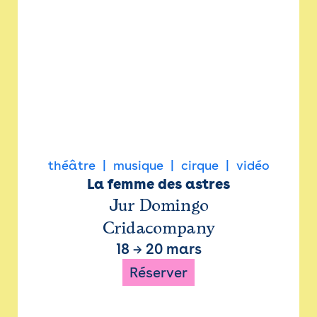
théâtre
musique
cirque
vidéo
La femme des astres
Jur Domingo
Cridacompany
18
→
20 mars
Réserver