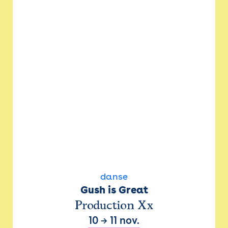
danse
Gush is Great
Production Xx
10
→
11 nov.