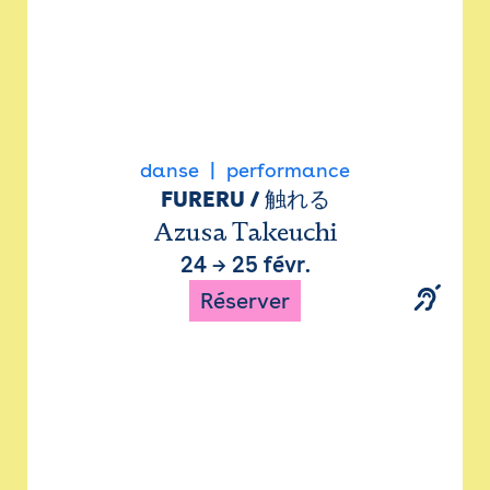
danse
performance
FURERU / 触れる
Azusa Takeuchi
24
→
25 févr.
Réserver