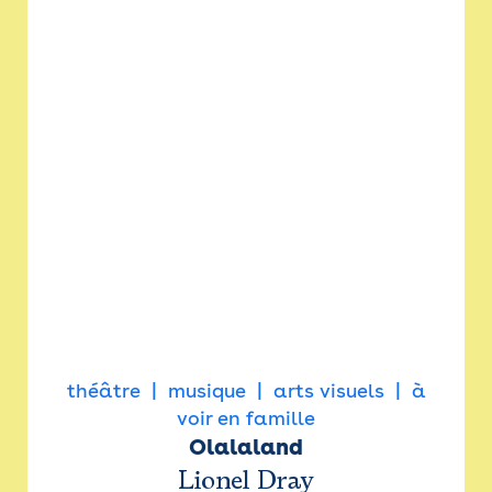
théâtre
musique
arts visuels
à
voir en famille
Olalaland
Lionel Dray