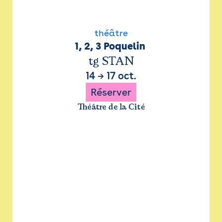
théâtre
1, 2, 3 Poquelin 
tg STAN
14
→
17 oct.
Réserver
Théâtre de la Cité