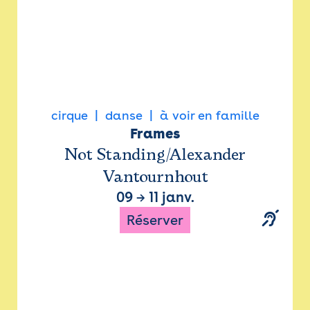
cirque
danse
à voir en famille
Frames
Not Standing/Alexander
Vantournhout
09
→
11 janv.
Réserver