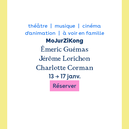
théâtre
musique
cinéma
d'animation
à voir en famille
MoJurZiKong
Émeric Guémas
Jérôme Lorichon
Charlotte Corman
13
→
17 janv.
Réserver