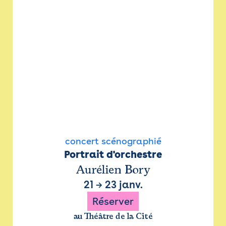
concert scénographié
Portrait d'orchestre
Aurélien Bory
21
→
23 janv.
Réserver
au Théâtre de la Cité