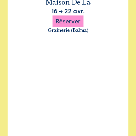
Maison De La
16
→
22 avr.
Réserver
Grainerie (Balma)