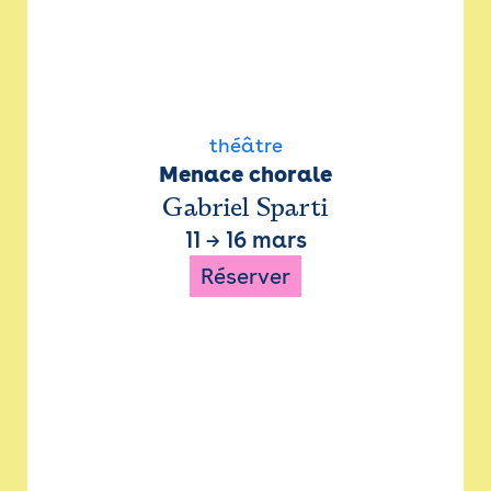
théâtre
Menace chorale
Gabriel Sparti
11
→
16 mars
Réserver