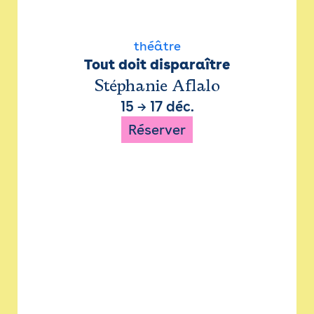
théâtre
Tout doit disparaître
Stéphanie Aflalo
15
→
17 déc.
Réserver