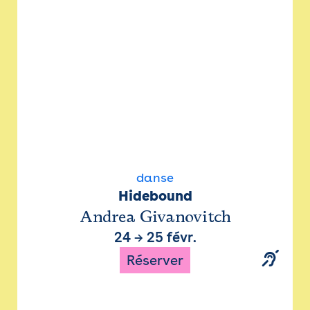
danse
Hidebound
Andrea Givanovitch
24
→
25 févr.
Réserver