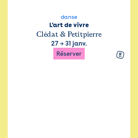
danse
L'art de vivre
Clédat & Petitpierre
27
→
31 janv.
Réserver