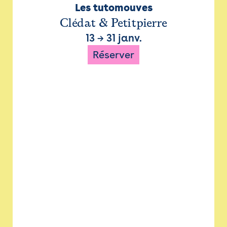
Les tutomouves
Clédat & Petitpierre
13
→
31 janv.
Réserver