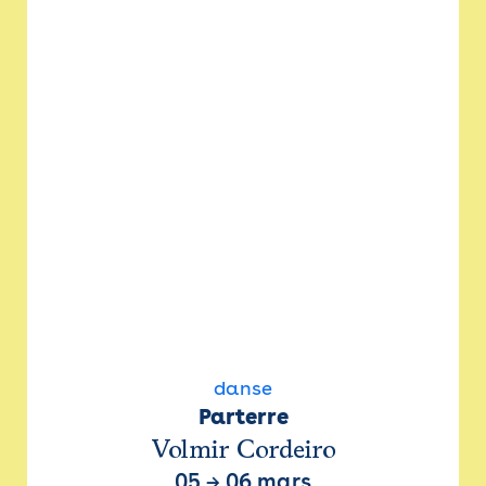
danse
Parterre
Volmir Cordeiro
05
→
06 mars