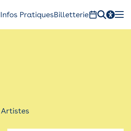
s
Infos Pratiques
Billetterie
Bistro
Billetterie
Newsletter
Espace presse
Artistes
théâtre Garonne, scène européenne
1, av. du Chateau d'eau - 31300 Toulouse