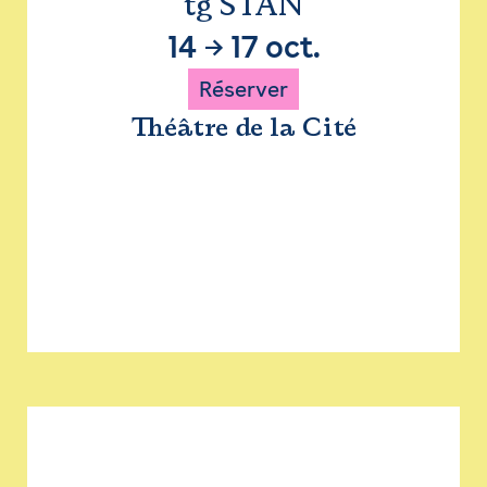
tg STAN
14
→
17 oct.
Réserver
Théâtre de la Cité