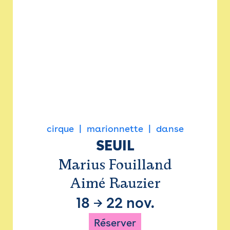
cirque
marionnette
danse
SEUIL
Marius Fouilland
Aimé Rauzier
18
→
22 nov.
Réserver