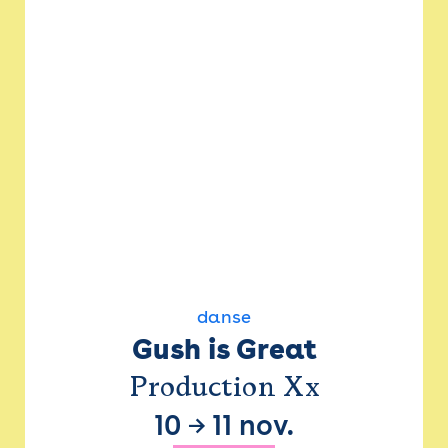
danse
Gush is Great
Production Xx
10
→
11 nov.