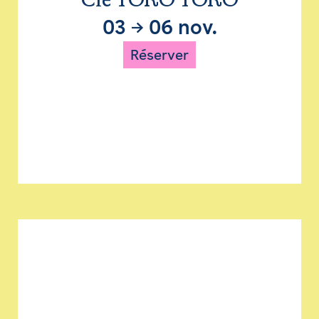
Cie TORO TORO
03
→
06 nov.
Réserver