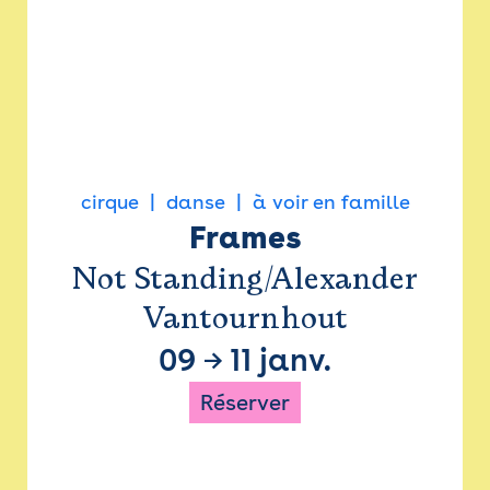
cirque
danse
à voir en famille
Frames
Not Standing/Alexander
Vantournhout
09
→
11 janv.
Réserver