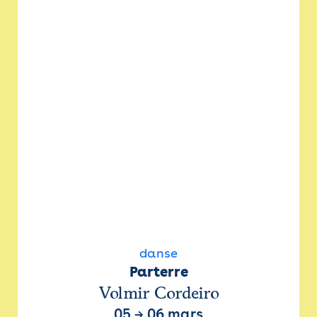
danse
Parterre
Volmir Cordeiro
05
→
06 mars