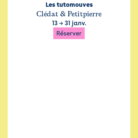
Les tutomouves
Clédat & Petitpierre
13
→
31 janv.
Réserver