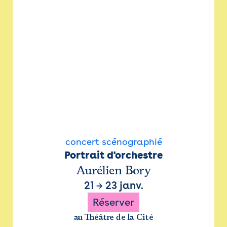
concert scénographié
Portrait d'orchestre
Aurélien Bory
21
→
23 janv.
Réserver
au Théâtre de la Cité