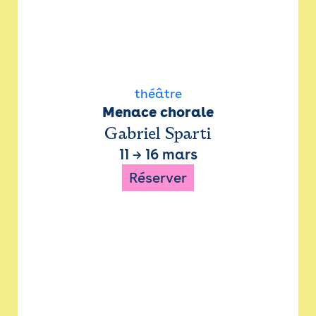
théâtre
Menace chorale
Gabriel Sparti
11
→
16 mars
Réserver