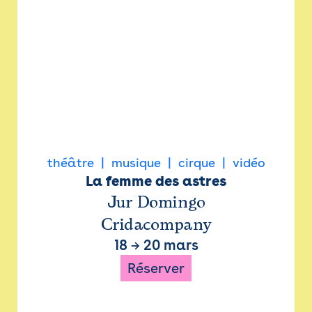
théâtre
musique
cirque
vidéo
La femme des astres
Jur Domingo
Cridacompany
18
→
20 mars
Réserver