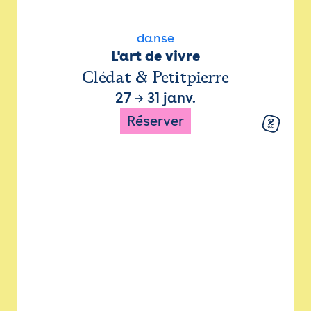
danse
L'art de vivre
Clédat & Petitpierre
27
→
31 janv.
Réserver