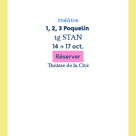
théâtre
1, 2, 3 Poquelin 
tg STAN
14
→
17 oct.
Réserver
Théâtre de la Cité