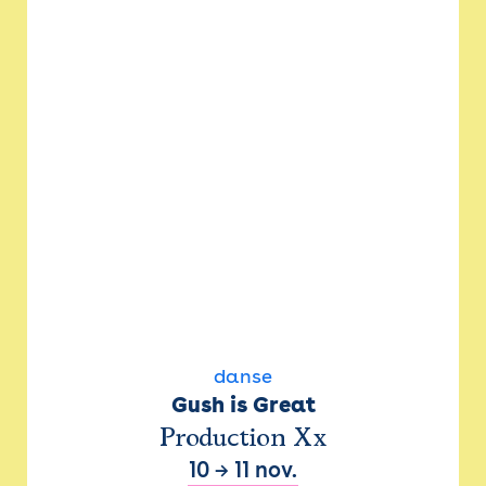
danse
Gush is Great
Production Xx
10
→
11 nov.