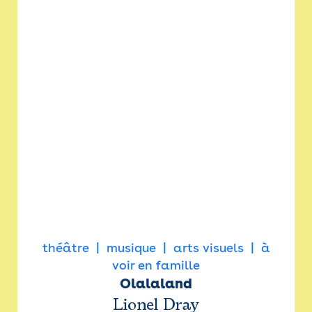
théâtre
musique
arts visuels
à
voir en famille
Olalaland
Lionel Dray