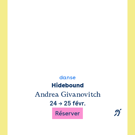
danse
Hidebound
Andrea Givanovitch
24
→
25 févr.
Réserver