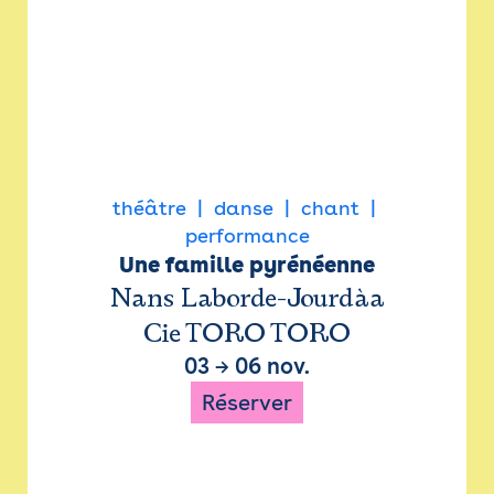
théâtre
danse
chant
performance
Une famille pyrénéenne
Nans Laborde-Jourdàa
Cie TORO TORO
03
→
06 nov.
Réserver