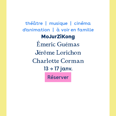
théâtre
musique
cinéma
d'animation
à voir en famille
MoJurZiKong
Émeric Guémas
Jérôme Lorichon
Charlotte Corman
13
→
17 janv.
Réserver