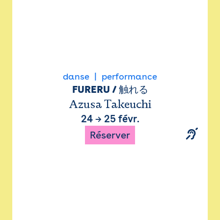
danse
performance
FURERU / 触れる
Azusa Takeuchi
24
→
25 févr.
Réserver