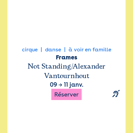
cirque
danse
à voir en famille
Frames
Not Standing/Alexander
Vantournhout
09
→
11 janv.
Réserver