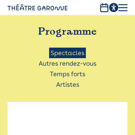
Aller
au
contenu
PROGRAMME
principal
Programme
INFOS PRATIQUES
AVEC LES PUBLICS
Menu
Spectacles
Autres rendez-vous
ACCESSIBILITÉ
Saison
Temps forts
LES PRODUCTIONS
Artistes
LE THÉÂTRE
Bistro
Billetterie