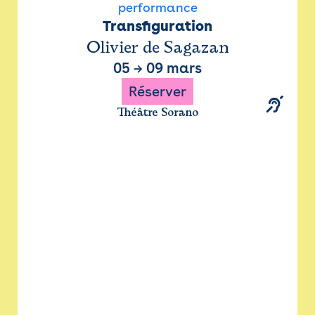
performance
Transfiguration
Olivier de Sagazan
05
→
09 mars
Réserver
Théâtre Sorano