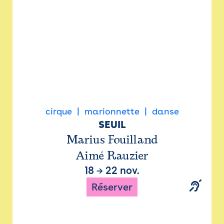
cirque
marionnette
danse
SEUIL
Marius Fouilland
Aimé Rauzier
18
→
22 nov.
Réserver