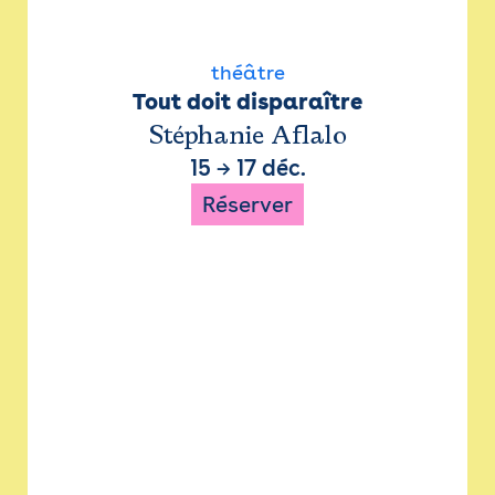
théâtre
Tout doit disparaître
Stéphanie Aflalo
15
→
17 déc.
Réserver