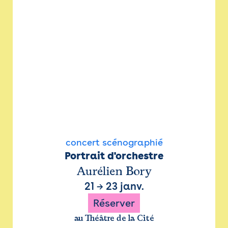
concert scénographié
Portrait d'orchestre
Aurélien Bory
21
→
23 janv.
Réserver
au Théâtre de la Cité