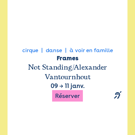
cirque
danse
à voir en famille
Frames
Not Standing/Alexander
Vantournhout
09
→
11 janv.
Réserver