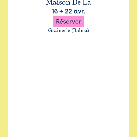
Maison De La
16
→
22 avr.
Réserver
Grainerie (Balma)