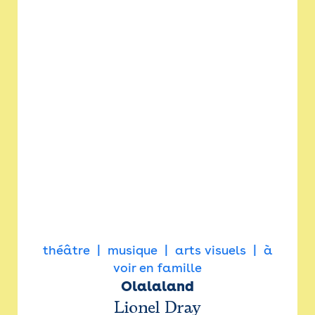
théâtre
musique
arts visuels
à
voir en famille
Olalaland
Lionel Dray