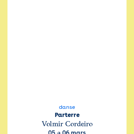
danse
Parterre
Volmir Cordeiro
05
→
06 mars