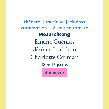
théâtre
musique
cinéma
d'animation
à voir en famille
MoJurZiKong
Émeric Guémas
Jérôme Lorichon
Charlotte Corman
13
→
17 janv.
Réserver