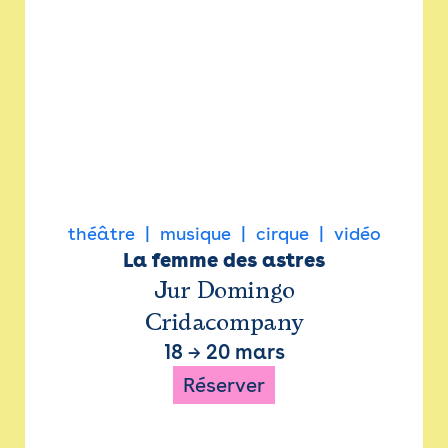
théâtre
musique
cirque
vidéo
La femme des astres
Jur Domingo
Cridacompany
18
→
20 mars
Réserver