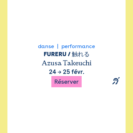
danse
performance
FURERU / 触れる
Azusa Takeuchi
24
→
25 févr.
Réserver