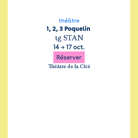
théâtre
1, 2, 3 Poquelin 
tg STAN
14
→
17 oct.
Réserver
Théâtre de la Cité