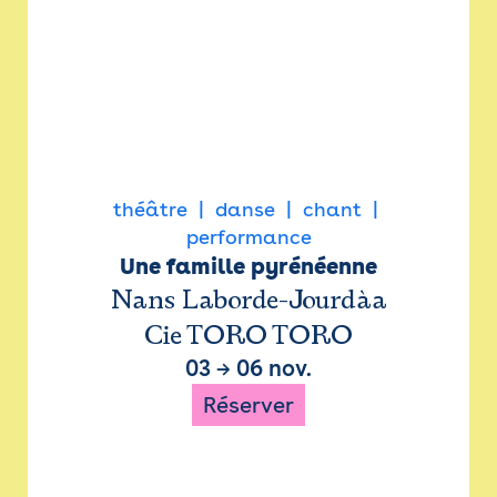
théâtre
danse
chant
performance
Une famille pyrénéenne
Nans Laborde-Jourdàa
Cie TORO TORO
03
→
06 nov.
Réserver