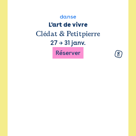
danse
L'art de vivre
Clédat & Petitpierre
27
→
31 janv.
Réserver