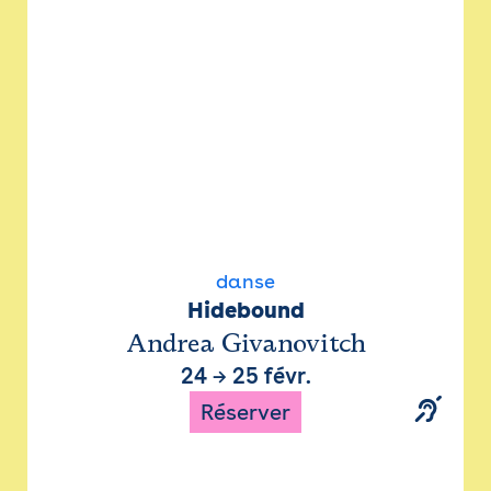
danse
Hidebound
Andrea Givanovitch
24
→
25 févr.
Réserver