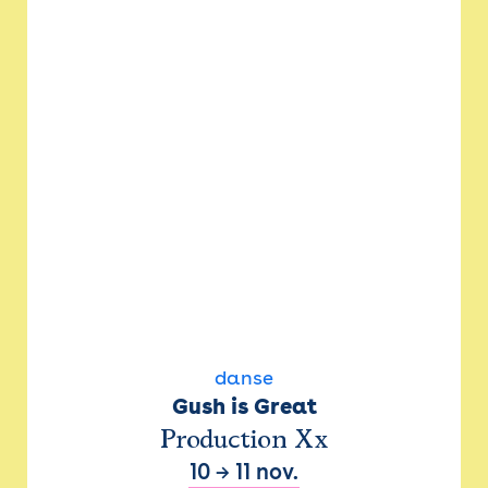
danse
Gush is Great
Production Xx
10
→
11 nov.