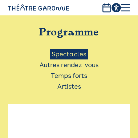
Aller
au
contenu
PROGRAMME
principal
Programme
INFOS PRATIQUES
AVEC LES PUBLICS
Menu
Spectacles
Autres rendez-vous
ACCESSIBILITÉ
Saison
Temps forts
LES PRODUCTIONS
Artistes
LE THÉÂTRE
Bistro
Billetterie