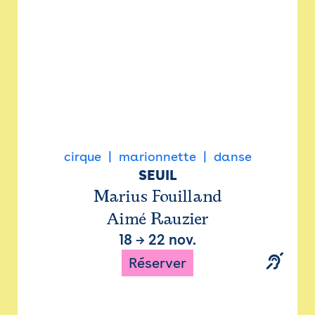
cirque
marionnette
danse
SEUIL
Marius Fouilland
Aimé Rauzier
18
→
22 nov.
Réserver