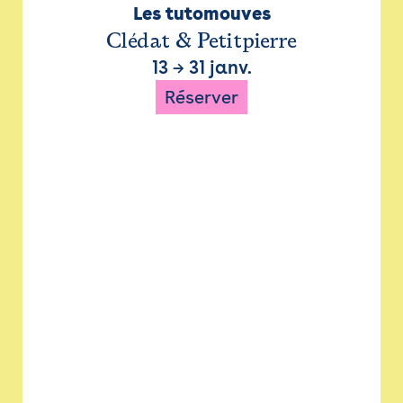
Les tutomouves
Clédat & Petitpierre
13
→
31 janv.
Réserver