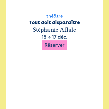
théâtre
Tout doit disparaître
Stéphanie Aflalo
15
→
17 déc.
Réserver