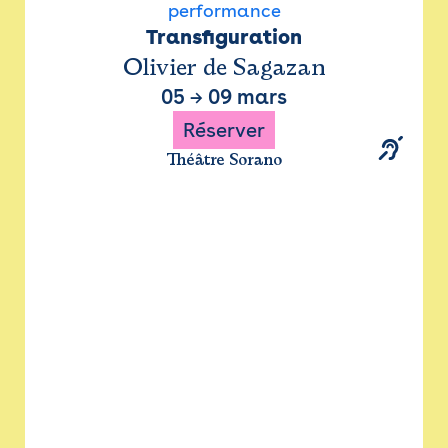
performance
Transfiguration
Olivier de Sagazan
05
→
09 mars
Réserver
Théâtre Sorano