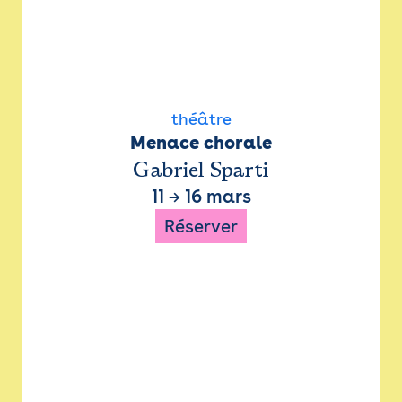
théâtre
Menace chorale
Gabriel Sparti
11
→
16 mars
Réserver