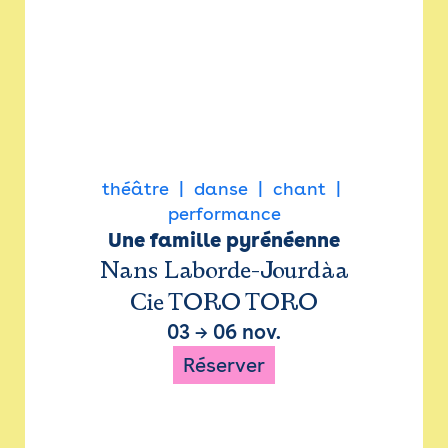
théâtre
danse
chant
performance
Une famille pyrénéenne
Nans Laborde-Jourdàa
Cie TORO TORO
03
→
06 nov.
Réserver