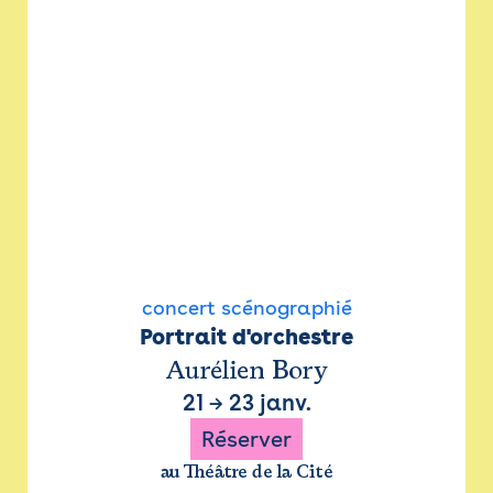
concert scénographié
Portrait d'orchestre
Aurélien Bory
21
→
23 janv.
Réserver
au Théâtre de la Cité