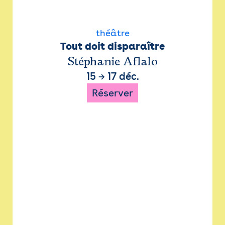
théâtre
Tout doit disparaître
Stéphanie Aflalo
15
→
17 déc.
Réserver