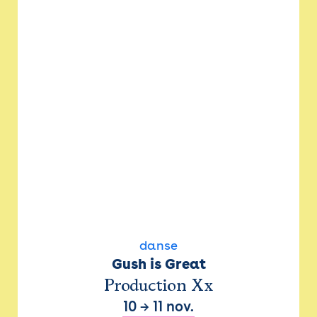
danse
Gush is Great
Production Xx
10
→
11 nov.