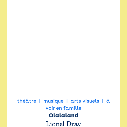
théâtre
musique
arts visuels
à
voir en famille
Olalaland
Lionel Dray