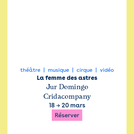
théâtre
musique
cirque
vidéo
La femme des astres
Jur Domingo
Cridacompany
18
→
20 mars
Réserver