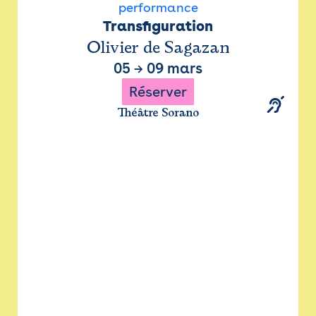
performance
Transfiguration
Olivier de Sagazan
05
→
09 mars
Réserver
Théâtre Sorano