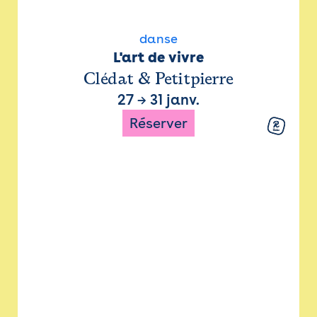
danse
L'art de vivre
Clédat & Petitpierre
27
→
31 janv.
Réserver