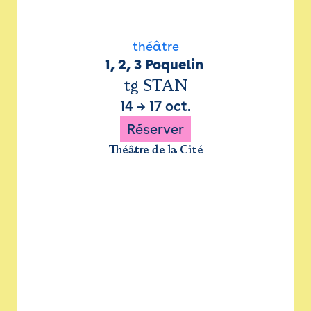
théâtre
1, 2, 3 Poquelin 
tg STAN
14
→
17 oct.
Réserver
Théâtre de la Cité