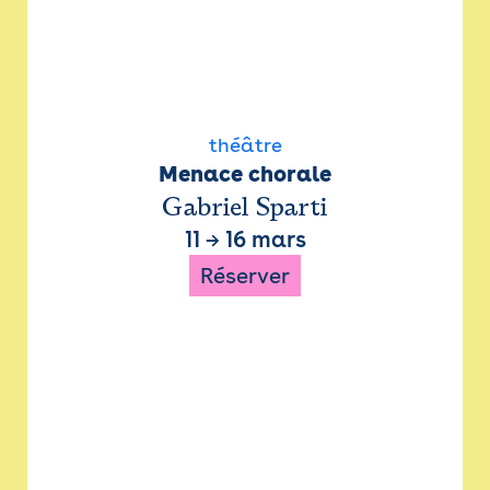
théâtre
Menace chorale
Gabriel Sparti
11
→
16 mars
Réserver