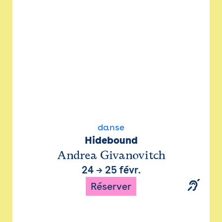
danse
Hidebound
Andrea Givanovitch
24
→
25 févr.
Réserver