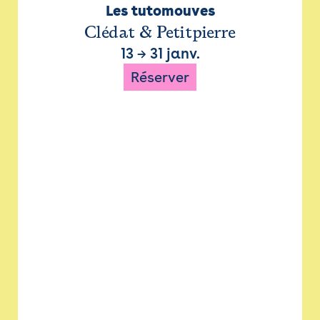
Les tutomouves
Clédat & Petitpierre
13
→
31 janv.
Réserver