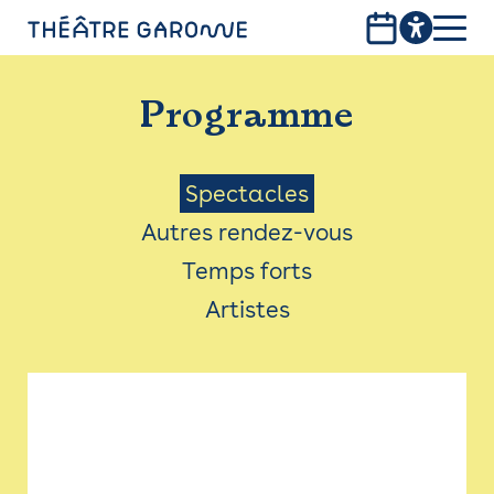
Aller
au
contenu
PROGRAMME
principal
Programme
INFOS PRATIQUES
AVEC LES PUBLICS
Menu
Spectacles
Autres rendez-vous
ACCESSIBILITÉ
Saison
Temps forts
LES PRODUCTIONS
Artistes
LE THÉÂTRE
Bistro
Billetterie