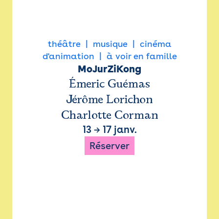
théâtre
musique
cinéma
d'animation
à voir en famille
MoJurZiKong
Émeric Guémas
Jérôme Lorichon
Charlotte Corman
13
→
17 janv.
Réserver