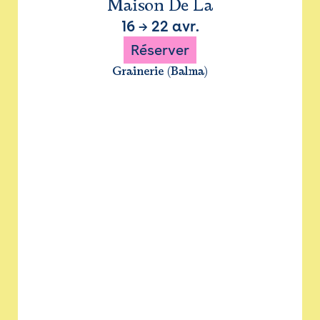
Maison De La
16
→
22 avr.
Réserver
Grainerie (Balma)