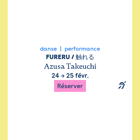
danse
performance
FURERU / 触れる
Azusa Takeuchi
24
→
25 févr.
Réserver