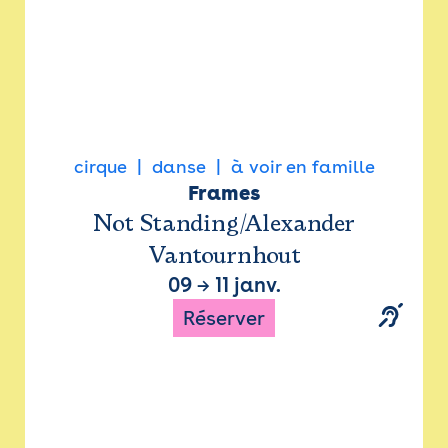
cirque
danse
à voir en famille
Frames
Not Standing/Alexander
Vantournhout
09
→
11 janv.
Réserver