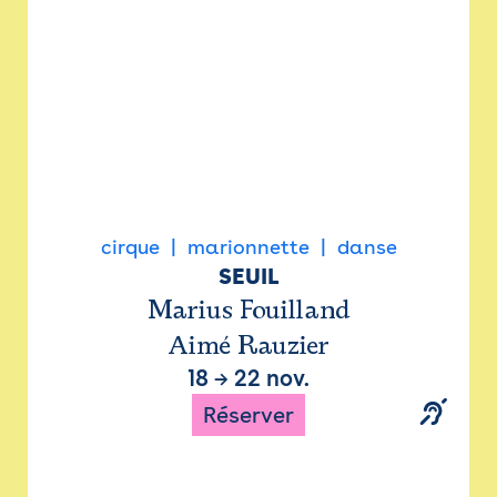
cirque
marionnette
danse
SEUIL
Marius Fouilland
Aimé Rauzier
18
→
22 nov.
Réserver