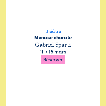
théâtre
Menace chorale
Gabriel Sparti
11
→
16 mars
Réserver