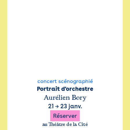
concert scénographié
Portrait d'orchestre
Aurélien Bory
21
→
23 janv.
Réserver
au Théâtre de la Cité