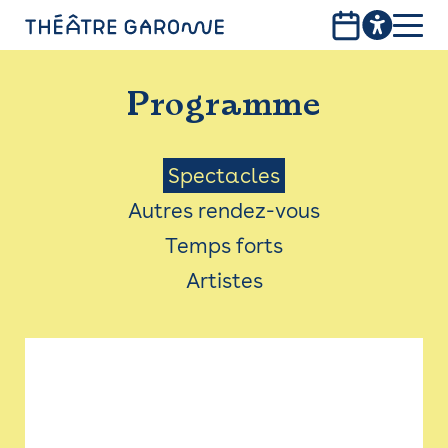
Aller
au
contenu
PROGRAMME
principal
Programme
INFOS PRATIQUES
AVEC LES PUBLICS
Menu
Spectacles
Autres rendez-vous
ACCESSIBILITÉ
Saison
Temps forts
LES PRODUCTIONS
Artistes
LE THÉÂTRE
Bistro
Billetterie