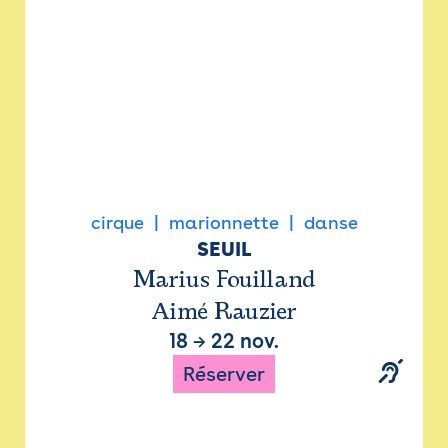
cirque
marionnette
danse
SEUIL
Marius Fouilland
Aimé Rauzier
18
→
22 nov.
Réserver