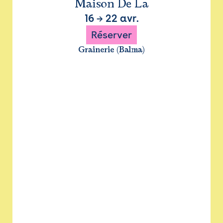
Maison De La
16
→
22 avr.
Réserver
Grainerie (Balma)