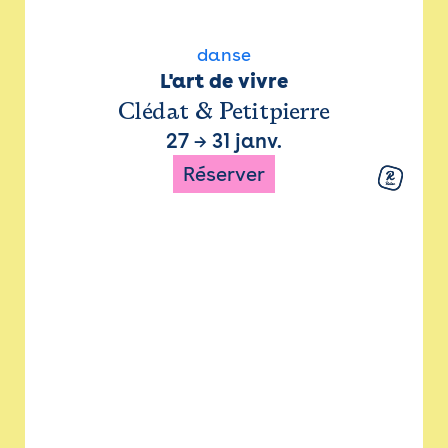
danse
L'art de vivre
Clédat & Petitpierre
27
→
31 janv.
Réserver