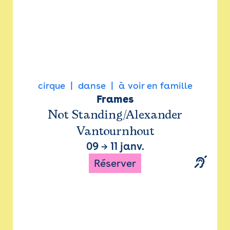
cirque
danse
à voir en famille
Frames
Not Standing/Alexander
Vantournhout
09
→
11 janv.
Réserver