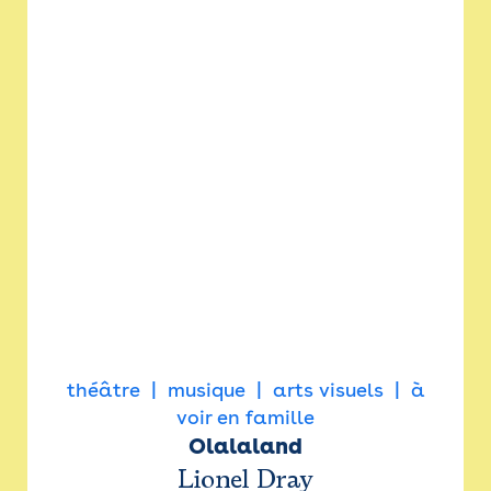
théâtre
musique
arts visuels
à
voir en famille
Olalaland
Lionel Dray