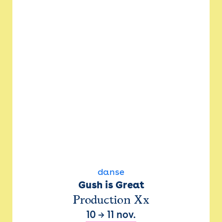
danse
Gush is Great
Production Xx
10
→
11 nov.