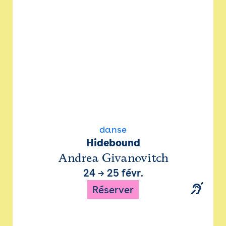
danse
Hidebound
Andrea Givanovitch
24
→
25 févr.
Réserver