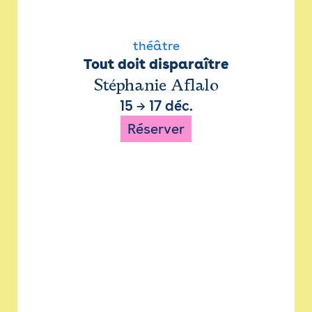
théâtre
Tout doit disparaître
Stéphanie Aflalo
15
→
17 déc.
Réserver