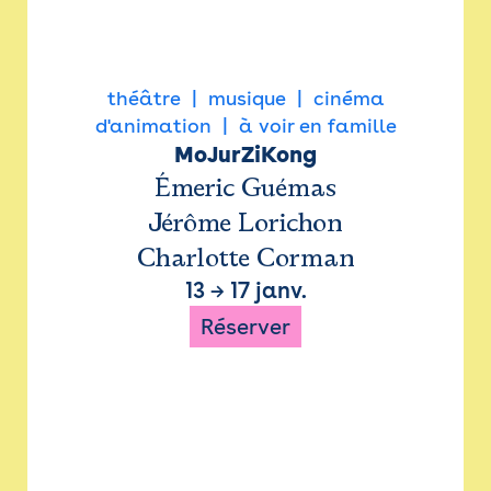
théâtre
musique
cinéma
d'animation
à voir en famille
MoJurZiKong
Émeric Guémas
Jérôme Lorichon
Charlotte Corman
13
→
17 janv.
Réserver