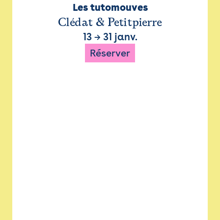
Les tutomouves
Clédat & Petitpierre
13
→
31 janv.
Réserver