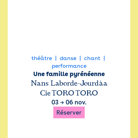
théâtre
danse
chant
performance
Une famille pyrénéenne
Nans Laborde-Jourdàa
Cie TORO TORO
03
→
06 nov.
Réserver