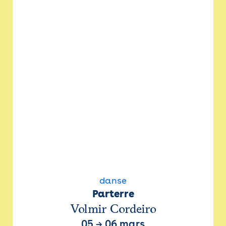
danse
Parterre
Volmir Cordeiro
05
→
06 mars