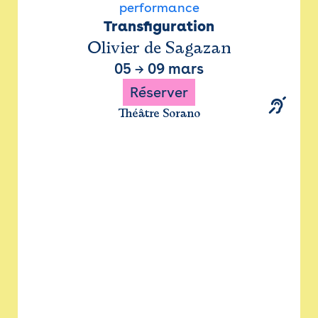
performance
Transfiguration
Olivier de Sagazan
05
→
09 mars
Réserver
Théâtre Sorano