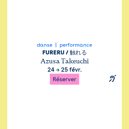
danse
performance
FURERU / 触れる
Azusa Takeuchi
24
→
25 févr.
Réserver