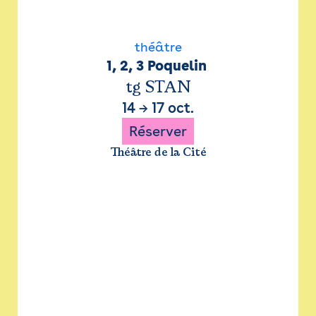
théâtre
1, 2, 3 Poquelin 
tg STAN
14
→
17 oct.
Réserver
Théâtre de la Cité