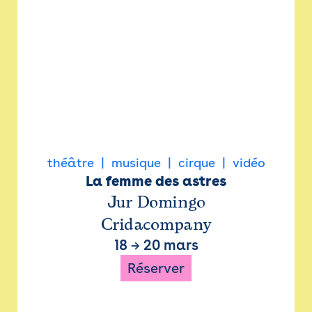
théâtre
musique
cirque
vidéo
La femme des astres
Jur Domingo
Cridacompany
18
→
20 mars
Réserver