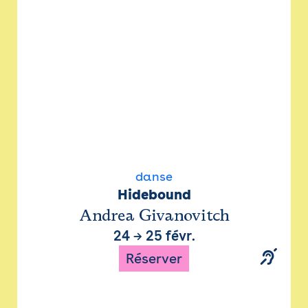
danse
Hidebound
Andrea Givanovitch
24
→
25 févr.
Réserver