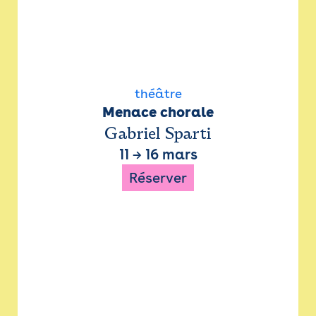
théâtre
Menace chorale
Gabriel Sparti
11
→
16 mars
Réserver