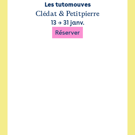
Les tutomouves
Clédat & Petitpierre
13
→
31 janv.
Réserver