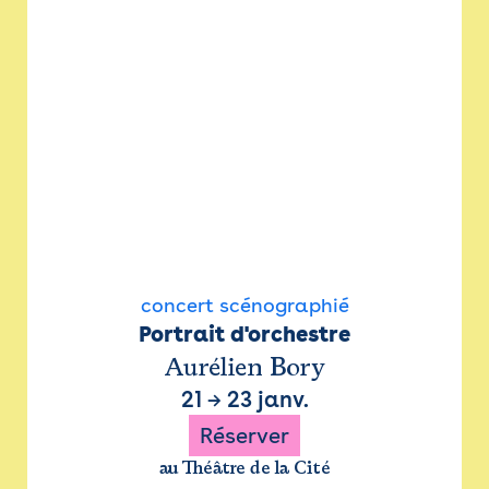
concert scénographié
Portrait d'orchestre
Aurélien Bory
21
→
23 janv.
Réserver
au Théâtre de la Cité