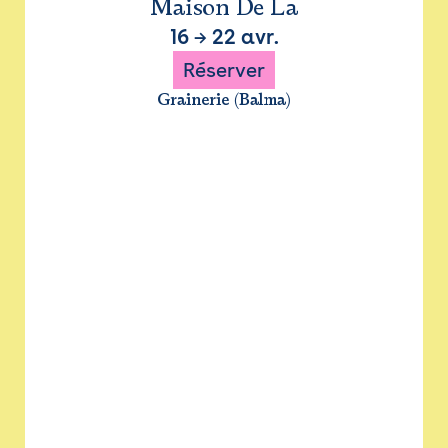
Maison De La
16
→
22 avr.
Réserver
Grainerie (Balma)