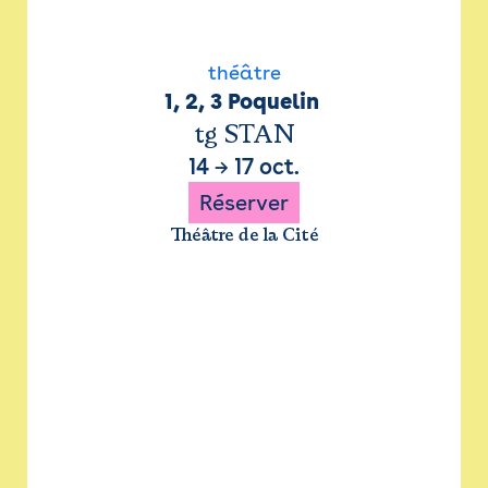
théâtre
1, 2, 3 Poquelin 
tg STAN
14
→
17 oct.
Réserver
Théâtre de la Cité