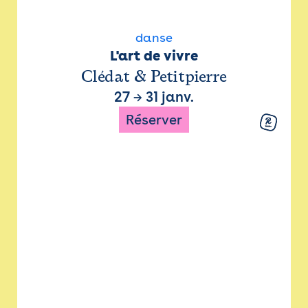
danse
L'art de vivre
Clédat & Petitpierre
27
→
31 janv.
Réserver