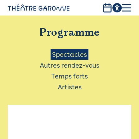
Aller
au
contenu
PROGRAMME
principal
Programme
INFOS PRATIQUES
AVEC LES PUBLICS
Menu
Spectacles
Autres rendez-vous
ACCESSIBILITÉ
Saison
Temps forts
LES PRODUCTIONS
Artistes
LE THÉÂTRE
Bistro
Billetterie