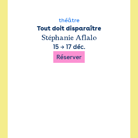
théâtre
Tout doit disparaître
Stéphanie Aflalo
15
→
17 déc.
Réserver