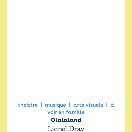
théâtre
musique
arts visuels
à
voir en famille
Olalaland
Lionel Dray