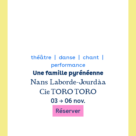
théâtre
danse
chant
performance
Une famille pyrénéenne
Nans Laborde-Jourdàa
Cie TORO TORO
03
→
06 nov.
Réserver