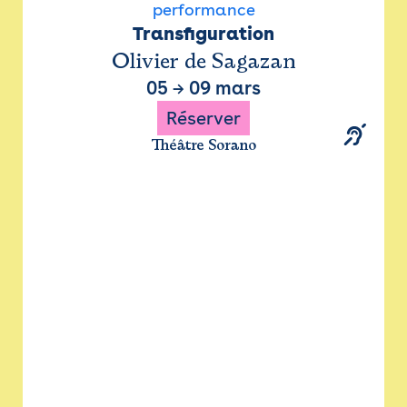
performance
Transfiguration
Olivier de Sagazan
05
→
09 mars
Réserver
Théâtre Sorano