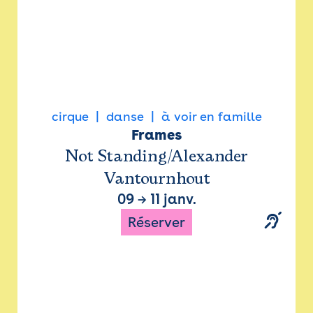
cirque
danse
à voir en famille
Frames
Not Standing/Alexander
Vantournhout
09
→
11 janv.
Réserver