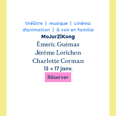
théâtre
musique
cinéma
d'animation
à voir en famille
MoJurZiKong
Émeric Guémas
Jérôme Lorichon
Charlotte Corman
13
→
17 janv.
Réserver