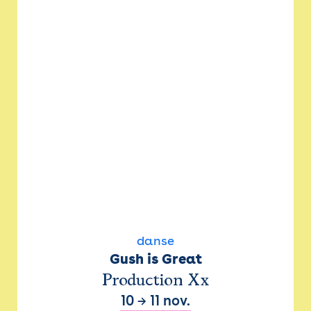
danse
Gush is Great
Production Xx
10
→
11 nov.