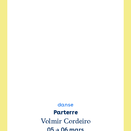
danse
Parterre
Volmir Cordeiro
05
→
06 mars