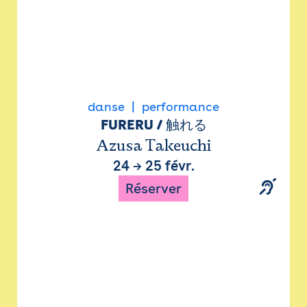
danse
performance
FURERU / 触れる
Azusa Takeuchi
24
→
25 févr.
Réserver