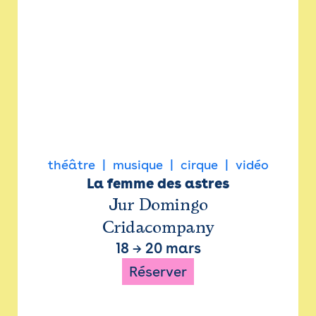
théâtre
musique
cirque
vidéo
La femme des astres
Jur Domingo
Cridacompany
18
→
20 mars
Réserver