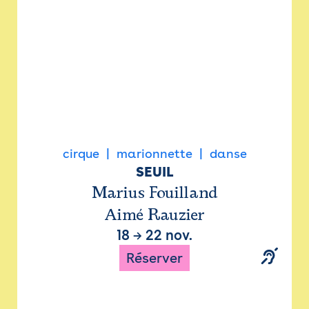
cirque
marionnette
danse
SEUIL
Marius Fouilland
Aimé Rauzier
18
→
22 nov.
Réserver