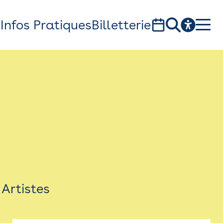
s
Infos Pratiques
Billetterie
Bistro
Billetterie
Newsletter
Espace presse
Artistes
théâtre Garonne, scène européenne
1, av. du Chateau d'eau - 31300 Toulouse