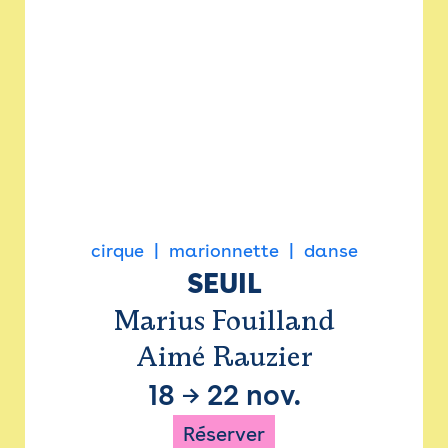
cirque
marionnette
danse
SEUIL
Marius Fouilland
Aimé Rauzier
18
→
22 nov.
Réserver