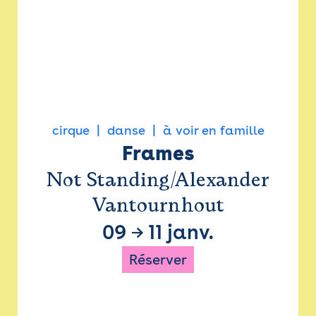
cirque
danse
à voir en famille
Frames
Not Standing/Alexander
Vantournhout
09
→
11 janv.
Réserver