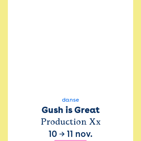
danse
Gush is Great
Production Xx
10
→
11 nov.