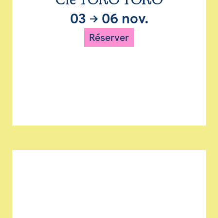
Cie TORO TORO
03
→
06 nov.
Réserver