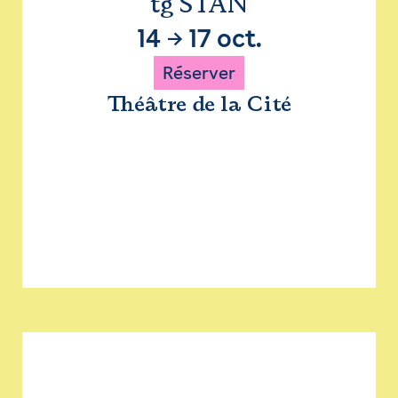
tg STAN
14
→
17 oct.
Réserver
Théâtre de la Cité