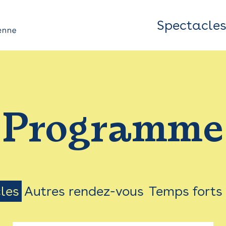
Spectacle
Top
Bar
/
Programme
Menu
les
Autres rendez-vous
Temps forts
on