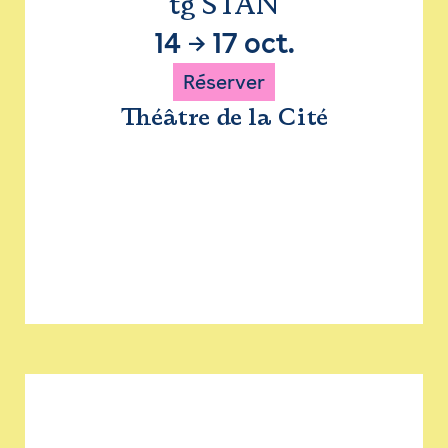
tg STAN
14
→
17 oct.
Réserver
Théâtre de la Cité