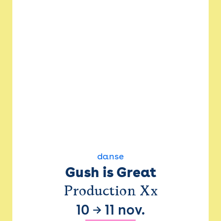
danse
Gush is Great
Production Xx
10
→
11 nov.