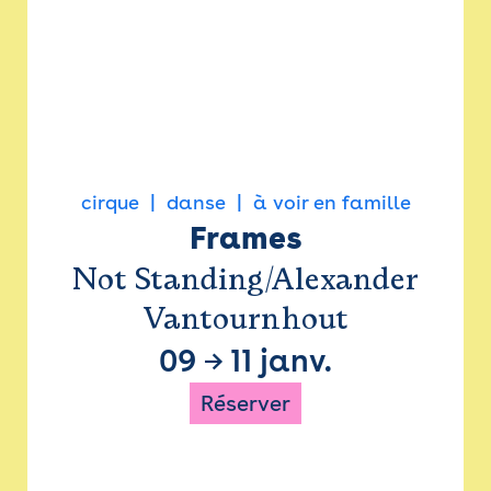
cirque
danse
à voir en famille
Frames
Not Standing/Alexander
Vantournhout
09
→
11 janv.
Réserver