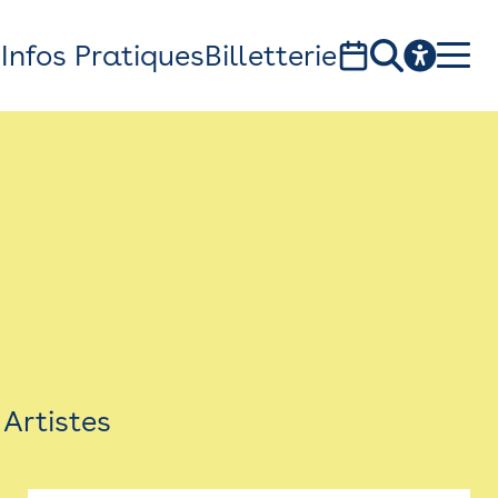
s
Infos Pratiques
Billetterie
Bistro
Billetterie
Newsletter
Espace presse
Artistes
théâtre Garonne, scène européenne
1, av. du Chateau d'eau - 31300 Toulouse