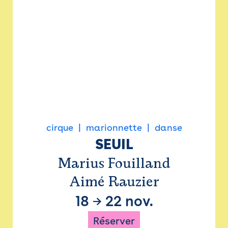
cirque
marionnette
danse
SEUIL
Marius Fouilland
Aimé Rauzier
18
→
22 nov.
Réserver