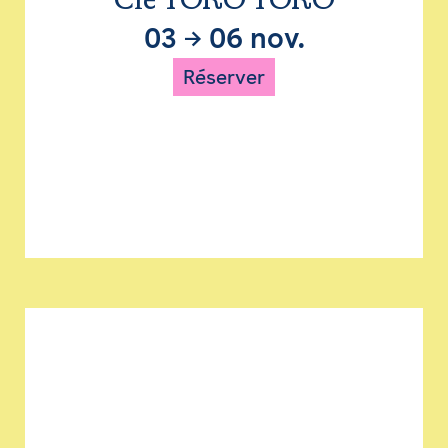
Cie TORO TORO
03
→
06 nov.
Réserver