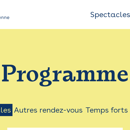
Spectacle
Top
Bar
/
Programme
Menu
les
Autres rendez-vous
Temps forts
on