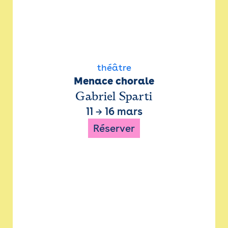
théâtre
Menace chorale
Gabriel Sparti
11
→
16 mars
Réserver