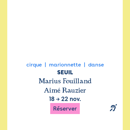
cirque
marionnette
danse
SEUIL
Marius Fouilland
Aimé Rauzier
18
→
22 nov.
Réserver