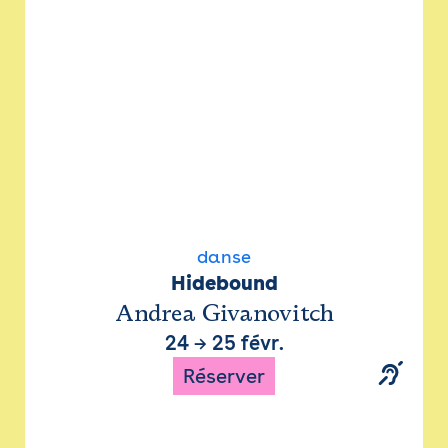
danse
Hidebound
Andrea Givanovitch
24
→
25 févr.
Réserver