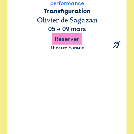
performance
Transfiguration
Olivier de Sagazan
05
→
09 mars
Réserver
Théâtre Sorano