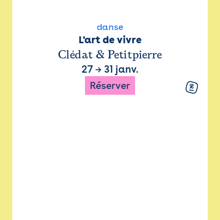
danse
L'art de vivre
Clédat & Petitpierre
27
→
31 janv.
Réserver