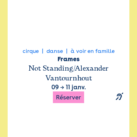
cirque
danse
à voir en famille
Frames
Not Standing/Alexander
Vantournhout
09
→
11 janv.
Réserver