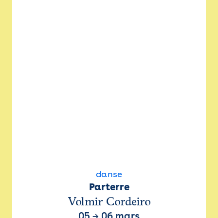
danse
Parterre
Volmir Cordeiro
05
→
06 mars