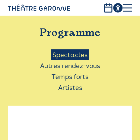
Aller
au
contenu
PROGRAMME
principal
Programme
INFOS PRATIQUES
AVEC LES PUBLICS
Menu
Spectacles
Autres rendez-vous
ACCESSIBILITÉ
Saison
Temps forts
LES PRODUCTIONS
Artistes
LE THÉÂTRE
Bistro
Billetterie