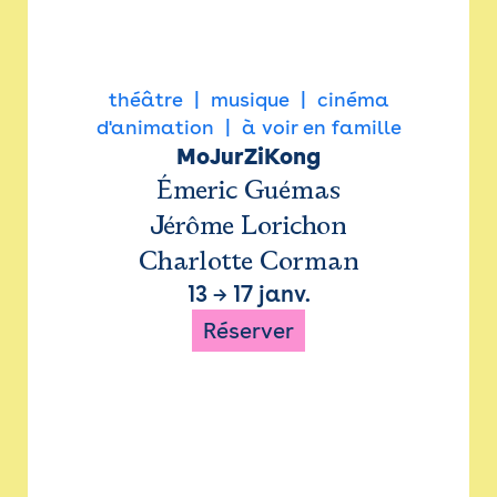
théâtre
musique
cinéma
d'animation
à voir en famille
MoJurZiKong
Émeric Guémas
Jérôme Lorichon
Charlotte Corman
13
→
17 janv.
Réserver