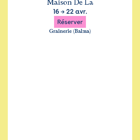
Maison De La
16
→
22 avr.
Réserver
Grainerie (Balma)