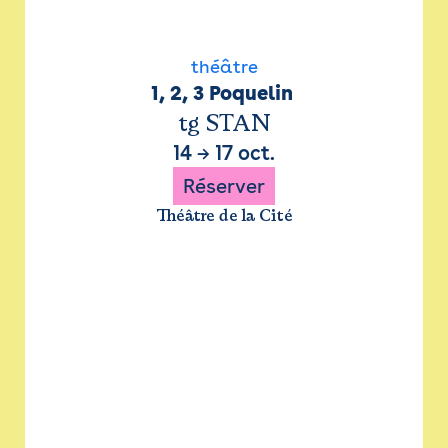
théâtre
1, 2, 3 Poquelin 
tg STAN
14
→
17 oct.
Réserver
Théâtre de la Cité