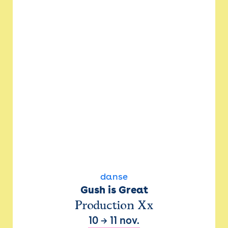
danse
Gush is Great
Production Xx
10
→
11 nov.