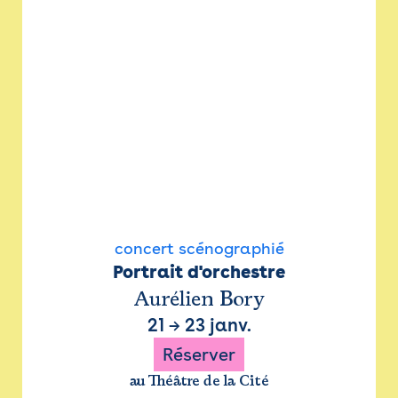
concert scénographié
Portrait d'orchestre
Aurélien Bory
21
→
23 janv.
Réserver
au Théâtre de la Cité