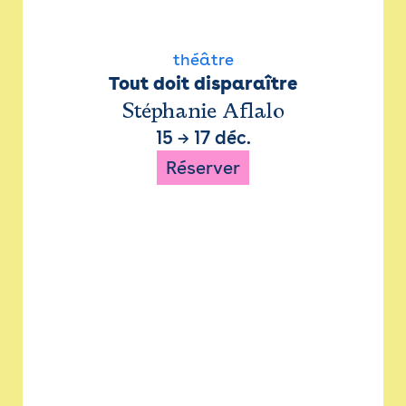
théâtre
Tout doit disparaître
Stéphanie Aflalo
15
→
17 déc.
Réserver