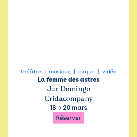
théâtre
musique
cirque
vidéo
La femme des astres
Jur Domingo
Cridacompany
18
→
20 mars
Réserver