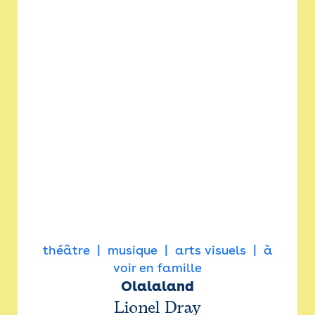
théâtre
musique
arts visuels
à
voir en famille
Olalaland
Lionel Dray