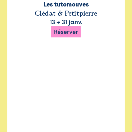
Les tutomouves
Clédat & Petitpierre
13
→
31 janv.
Réserver