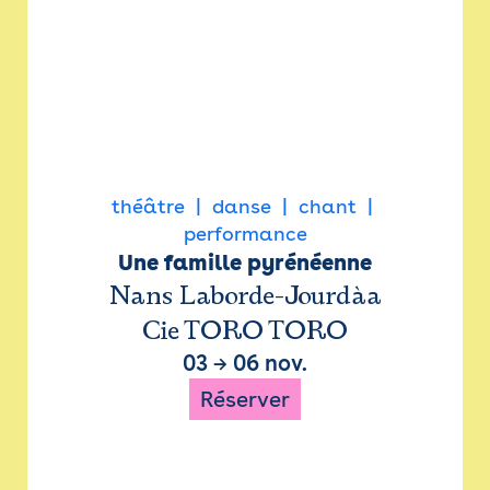
théâtre
danse
chant
performance
Une famille pyrénéenne
Nans Laborde-Jourdàa
Cie TORO TORO
03
→
06 nov.
Réserver