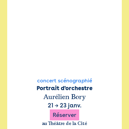
concert scénographié
Portrait d'orchestre
Aurélien Bory
21
→
23 janv.
Réserver
au Théâtre de la Cité