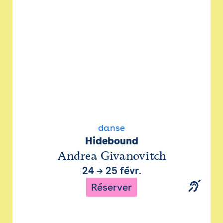
danse
Hidebound
Andrea Givanovitch
24
→
25 févr.
Réserver