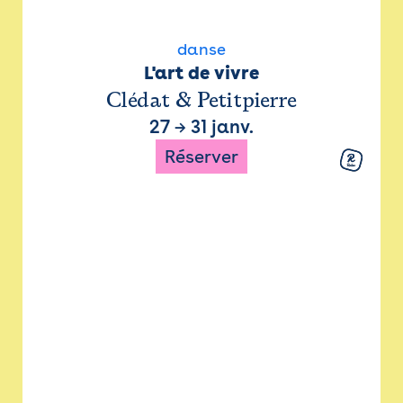
danse
L'art de vivre
Clédat & Petitpierre
27
→
31 janv.
Réserver