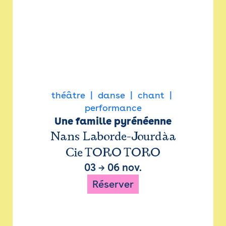
théâtre
danse
chant
performance
Une famille pyrénéenne
Nans Laborde-Jourdàa
Cie TORO TORO
03
→
06 nov.
Réserver