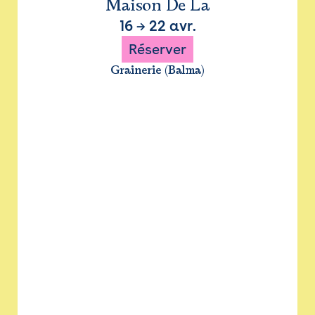
Maison De La
16
→
22 avr.
Réserver
Grainerie (Balma)