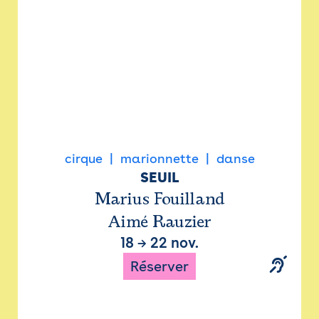
cirque
marionnette
danse
SEUIL
Marius Fouilland
Aimé Rauzier
18
→
22 nov.
Réserver