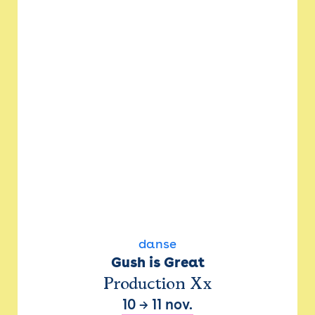
danse
Gush is Great
Production Xx
10
→
11 nov.