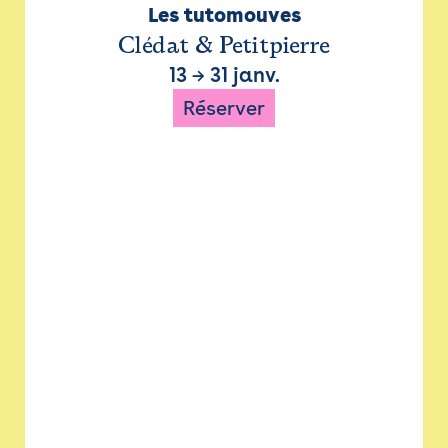
Les tutomouves
Clédat & Petitpierre
13
→
31 janv.
Réserver