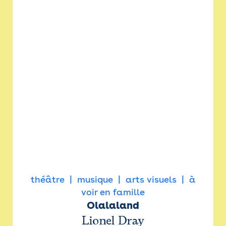
théâtre
musique
arts visuels
à
voir en famille
Olalaland
Lionel Dray