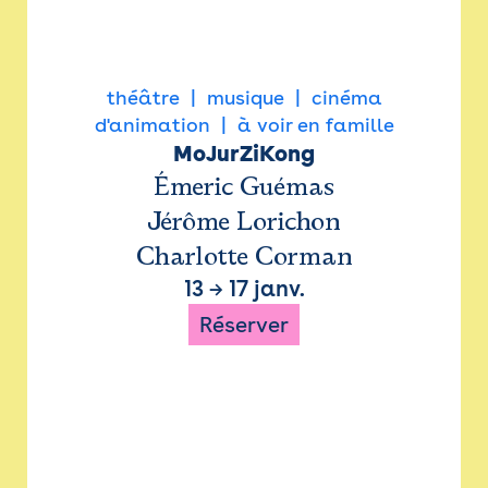
théâtre
musique
cinéma
d'animation
à voir en famille
MoJurZiKong
Émeric Guémas
Jérôme Lorichon
Charlotte Corman
13
→
17 janv.
Réserver