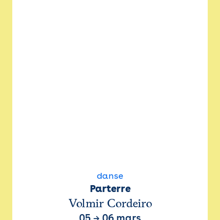
danse
Parterre
Volmir Cordeiro
05
→
06 mars