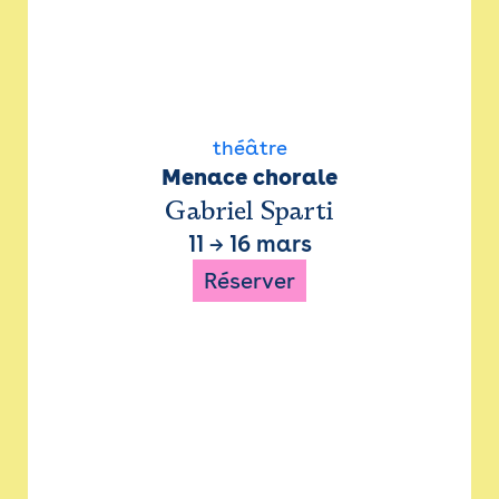
théâtre
Menace chorale
Gabriel Sparti
11
→
16 mars
Réserver