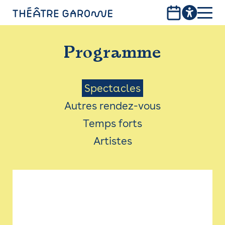
Aller
au
contenu
PROGRAMME
principal
Programme
INFOS PRATIQUES
AVEC LES PUBLICS
Menu
Spectacles
Autres rendez-vous
ACCESSIBILITÉ
Saison
Temps forts
LES PRODUCTIONS
Artistes
LE THÉÂTRE
Bistro
Billetterie