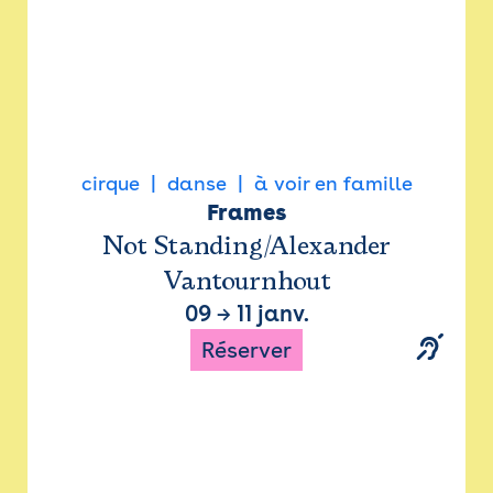
cirque
danse
à voir en famille
Frames
Not Standing/Alexander
Vantournhout
09
→
11 janv.
Réserver