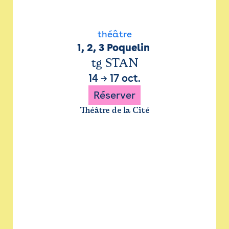
théâtre
1, 2, 3 Poquelin 
tg STAN
14
→
17 oct.
Réserver
Théâtre de la Cité