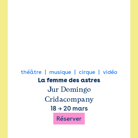
théâtre
musique
cirque
vidéo
La femme des astres
Jur Domingo
Cridacompany
18
→
20 mars
Réserver