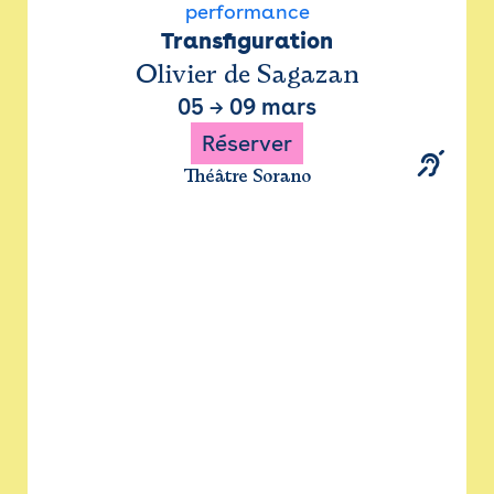
performance
Transfiguration
Olivier de Sagazan
05
→
09 mars
Réserver
Théâtre Sorano