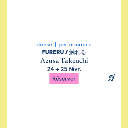
danse
performance
FURERU / 触れる
Azusa Takeuchi
24
→
25 févr.
Réserver