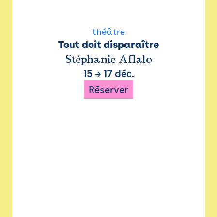
théâtre
Tout doit disparaître
Stéphanie Aflalo
15
→
17 déc.
Réserver