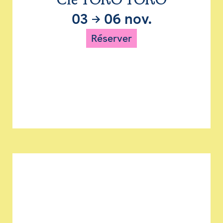
Cie TORO TORO
03
→
06 nov.
Réserver