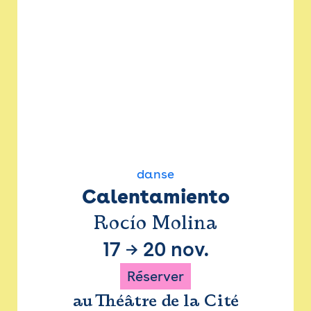
danse
Calentamiento
Rocío Molina
17
→
20 nov.
Réserver
au Théâtre de la Cité