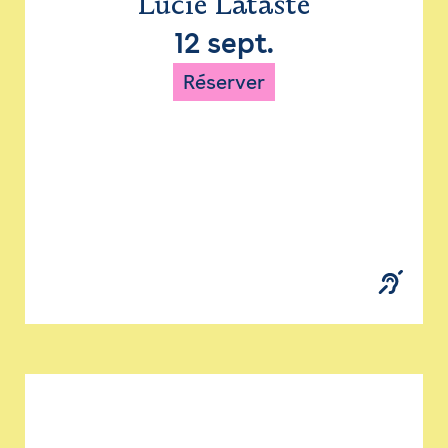
Lucie Lataste
12 sept.
Réserver