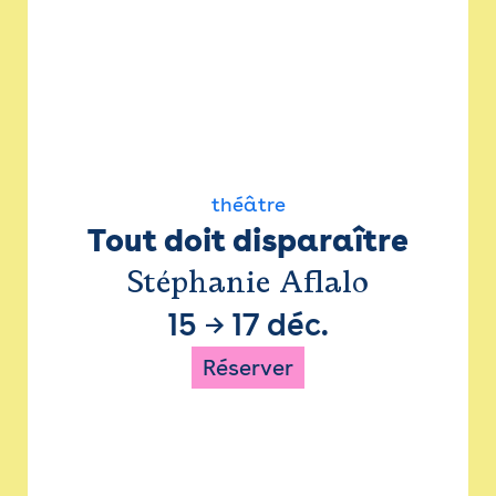
théâtre
Tout doit disparaître
Stéphanie Aflalo
15
→
17 déc.
Réserver