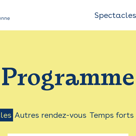
Spectacle
Top
Bar
/
Programme
Menu
les
Autres rendez-vous
Temps forts
on