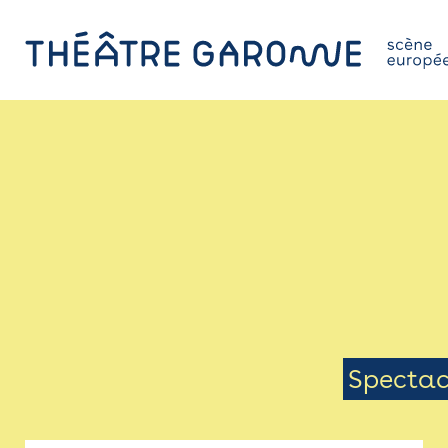
Aller
au
contenu
principal
PROGRAMME
INFOS PRATIQUES
AVEC LES PUBLICS
ACCESSIBILITÉ
LES PRODUCTIONS
Menu
Spectac
LE THÉÂTRE
Sais