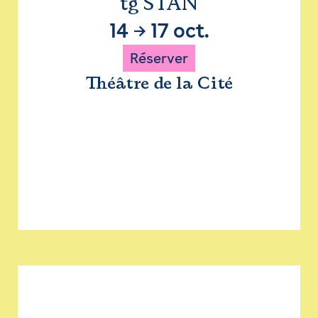
tg STAN
14
→
17 oct.
Réserver
Théâtre de la Cité