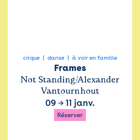
cirque
danse
à voir en famille
Frames
Not Standing/Alexander
Vantournhout
09
→
11 janv.
Réserver