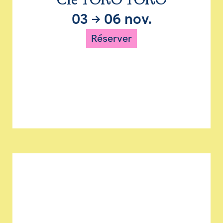
Cie TORO TORO
03
→
06 nov.
Réserver