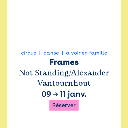
cirque
danse
à voir en famille
Frames
Not Standing/Alexander
Vantournhout
09
→
11 janv.
Réserver