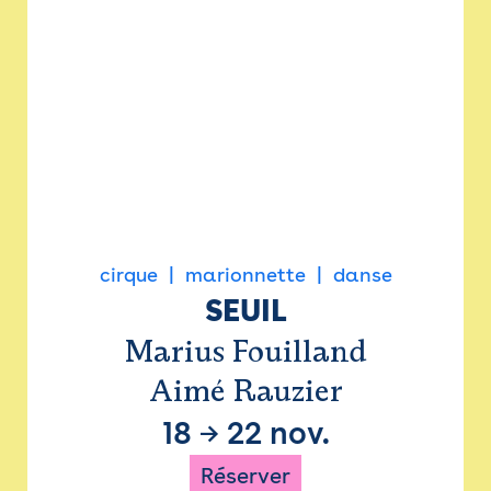
cirque
marionnette
danse
SEUIL
Marius Fouilland
Aimé Rauzier
18
→
22 nov.
Réserver