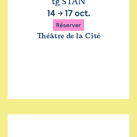
tg STAN
14
→
17 oct.
Réserver
Théâtre de la Cité