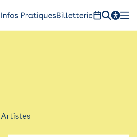
s
Infos Pratiques
Billetterie
Bistro
Billetterie
Newsletter
Espace presse
Artistes
théâtre Garonne, scène européenne
1, av. du Chateau d'eau - 31300 Toulouse