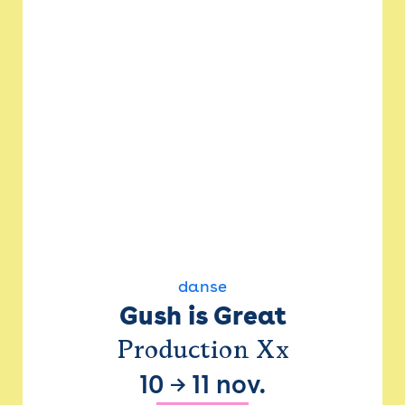
danse
Gush is Great
Production Xx
10
→
11 nov.