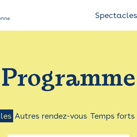
Spectacle
Top
Bar
/
Programme
Menu
les
Autres rendez-vous
Temps forts
on