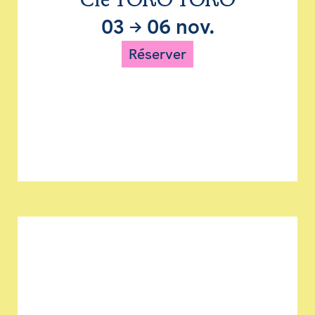
Cie TORO TORO
03
→
06 nov.
Réserver