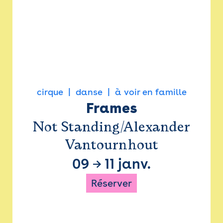
cirque
danse
à voir en famille
Frames
Not Standing/Alexander
Vantournhout
09
→
11 janv.
Réserver