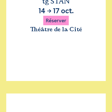
tg STAN
14
→
17 oct.
Réserver
Théâtre de la Cité