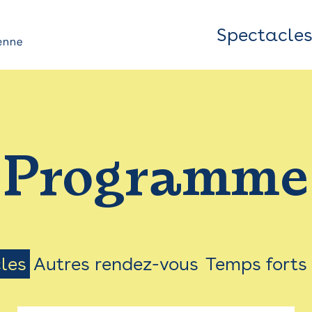
Spectacle
Top
Bar
/
Programme
Menu
les
Autres rendez-vous
Temps forts
on