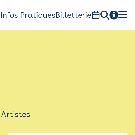
s
Infos Pratiques
Billetterie
Bistro
Billetterie
Newsletter
Espace presse
Artistes
théâtre Garonne, scène européenne
1, av. du Chateau d'eau - 31300 Toulouse