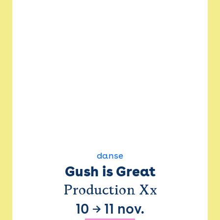
danse
Gush is Great
Production Xx
10
→
11 nov.