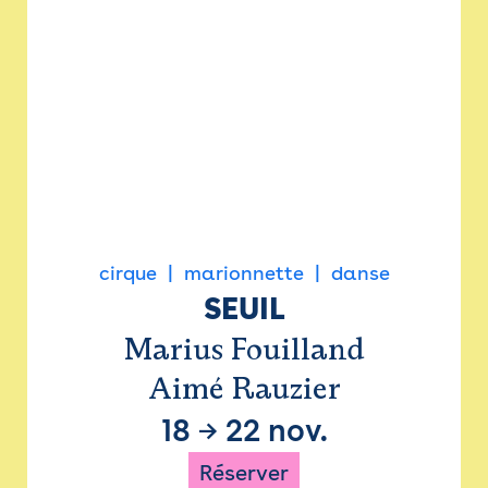
cirque
marionnette
danse
SEUIL
Marius Fouilland
Aimé Rauzier
18
→
22 nov.
Réserver