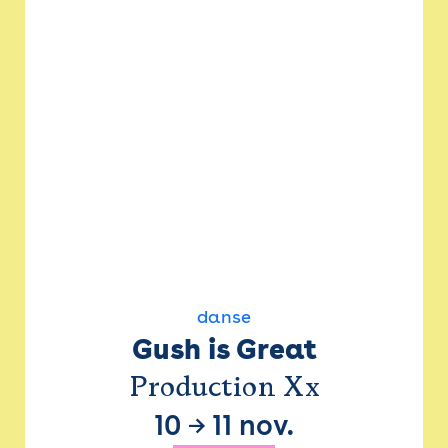
danse
Gush is Great
Production Xx
10
→
11 nov.