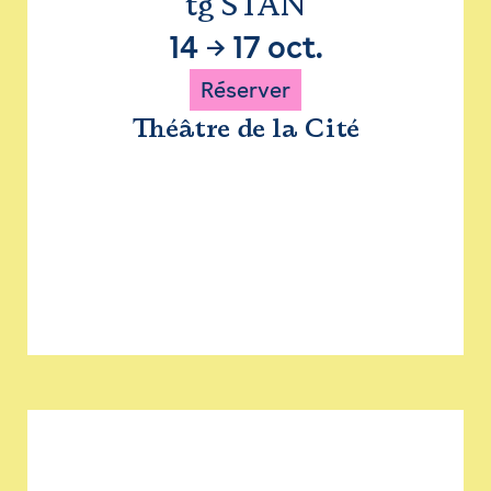
tg STAN
14
→
17 oct.
Réserver
Théâtre de la Cité