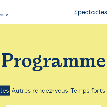
Spectacle
Top
Bar
/
Programme
Menu
les
Autres rendez-vous
Temps forts
on