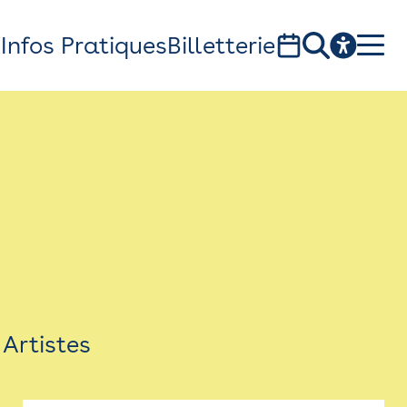
s
Infos Pratiques
Billetterie
Bistro
Billetterie
Newsletter
Espace presse
Artistes
théâtre Garonne, scène européenne
1, av. du Chateau d'eau - 31300 Toulouse