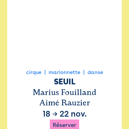
cirque
marionnette
danse
SEUIL
Marius Fouilland
Aimé Rauzier
18
→
22 nov.
Réserver