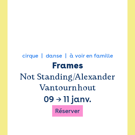
cirque
danse
à voir en famille
Frames
Not Standing/Alexander
Vantournhout
09
→
11 janv.
Réserver