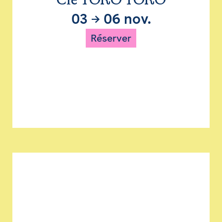
Cie TORO TORO
03
→
06 nov.
Réserver