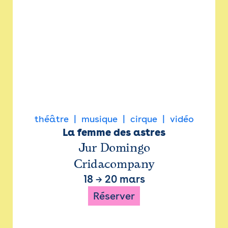
théâtre
musique
cirque
vidéo
La femme des astres
Jur Domingo
Cridacompany
18
→
20 mars
Réserver