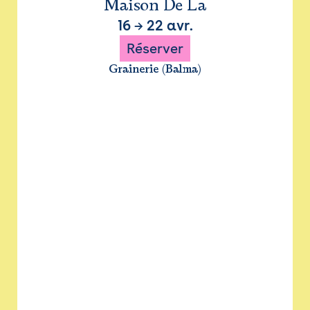
Maison De La
16
→
22 avr.
Réserver
Grainerie (Balma)