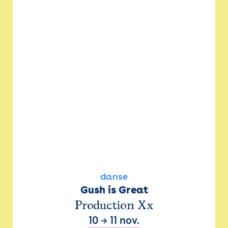
danse
Gush is Great
Production Xx
10
→
11 nov.