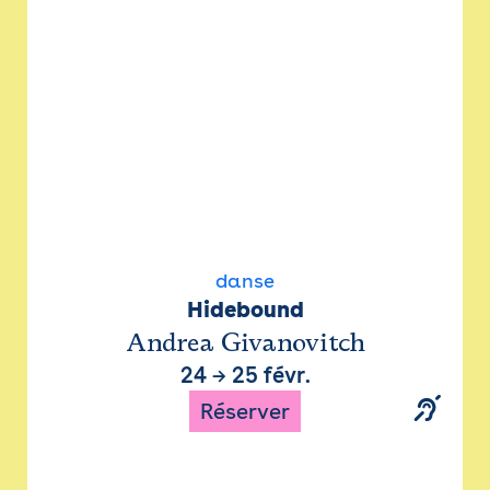
danse
Hidebound
Andrea Givanovitch
24
→
25 févr.
Réserver