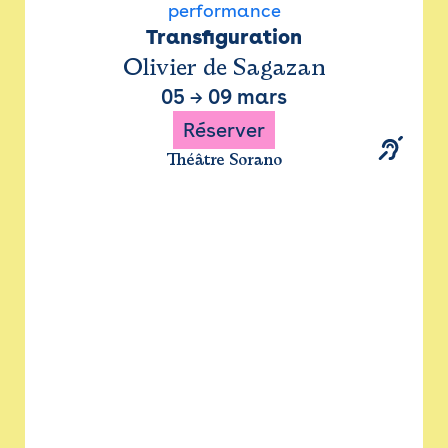
performance
Transfiguration
Olivier de Sagazan
05
→
09 mars
Réserver
Théâtre Sorano