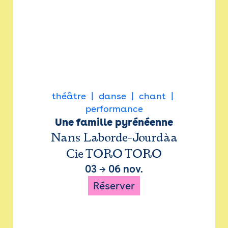
théâtre
danse
chant
performance
Une famille pyrénéenne
Nans Laborde-Jourdàa
Cie TORO TORO
03
→
06 nov.
Réserver