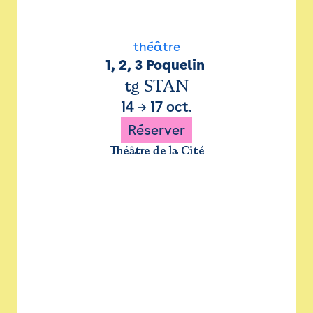
théâtre
1, 2, 3 Poquelin 
tg STAN
14
→
17 oct.
Réserver
Théâtre de la Cité