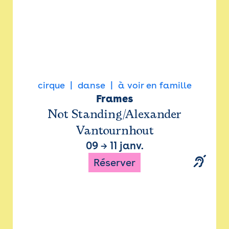
cirque
danse
à voir en famille
Frames
Not Standing/Alexander
Vantournhout
09
→
11 janv.
Réserver