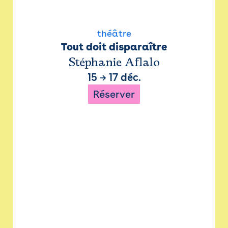
théâtre
Tout doit disparaître
Stéphanie Aflalo
15
→
17 déc.
Réserver