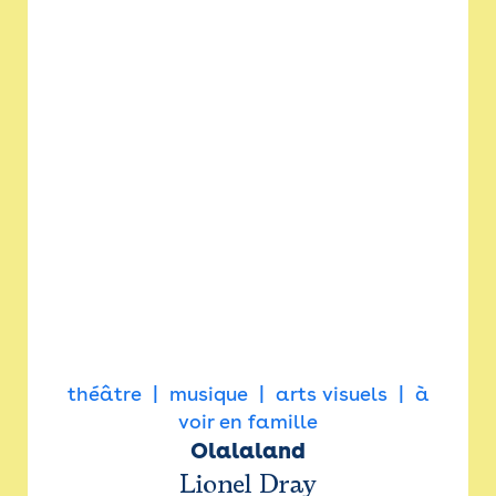
théâtre
musique
arts visuels
à
voir en famille
Olalaland
Lionel Dray