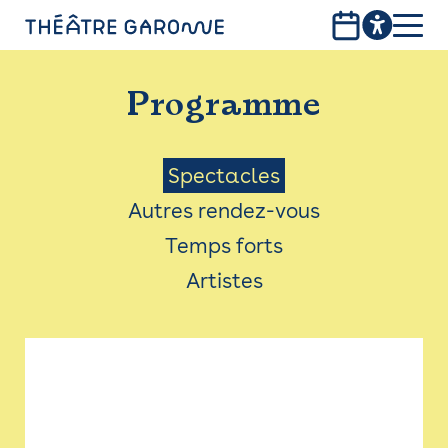
Aller
au
contenu
PROGRAMME
principal
Programme
INFOS PRATIQUES
AVEC LES PUBLICS
Menu
Spectacles
Autres rendez-vous
ACCESSIBILITÉ
Saison
Temps forts
LES PRODUCTIONS
Artistes
LE THÉÂTRE
Bistro
Billetterie