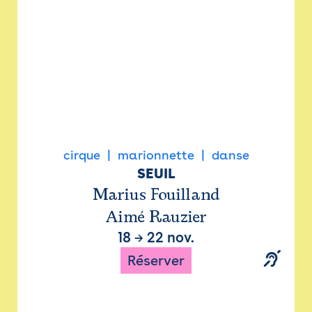
cirque
marionnette
danse
SEUIL
Marius Fouilland
Aimé Rauzier
18
→
22 nov.
Réserver