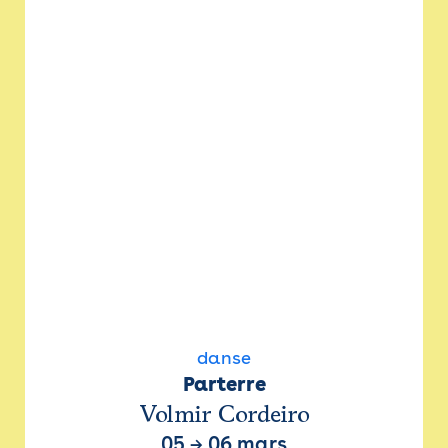
danse
Parterre
Volmir Cordeiro
05
→
06 mars