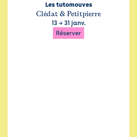
Les tutomouves
Clédat & Petitpierre
13
→
31 janv.
Réserver