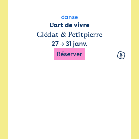
danse
L'art de vivre
Clédat & Petitpierre
27
→
31 janv.
Réserver