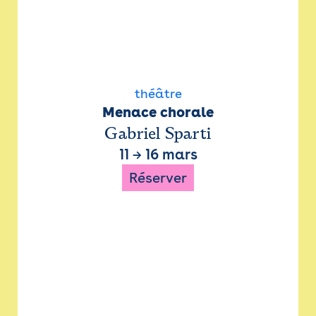
théâtre
Menace chorale
Gabriel Sparti
11
→
16 mars
Réserver