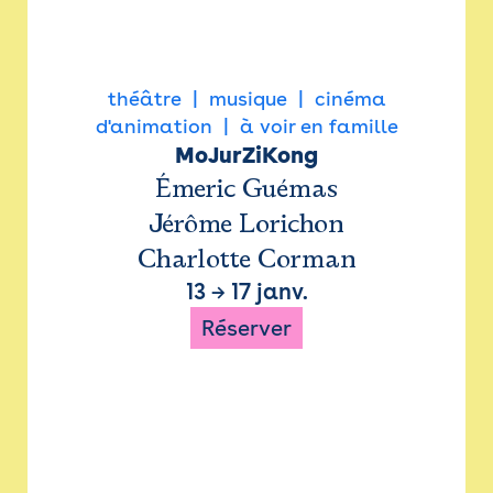
théâtre
musique
cinéma
d'animation
à voir en famille
MoJurZiKong
Émeric Guémas
Jérôme Lorichon
Charlotte Corman
13
→
17 janv.
Réserver