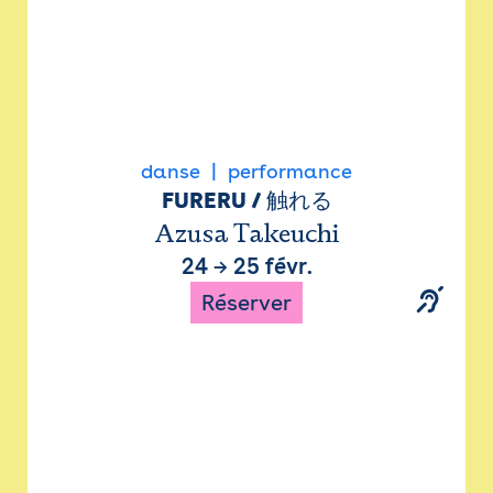
danse
performance
FURERU / 触れる
Azusa Takeuchi
24
→
25 févr.
Réserver