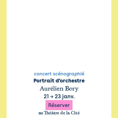
concert scénographié
Portrait d'orchestre
Aurélien Bory
21
→
23 janv.
Réserver
au Théâtre de la Cité