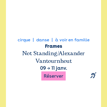
cirque
danse
à voir en famille
Frames
Not Standing/Alexander
Vantournhout
09
→
11 janv.
Réserver