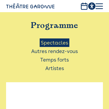
Aller
au
contenu
PROGRAMME
principal
Programme
INFOS PRATIQUES
AVEC LES PUBLICS
Menu
Spectacles
Autres rendez-vous
ACCESSIBILITÉ
Saison
Temps forts
LES PRODUCTIONS
Artistes
LE THÉÂTRE
Bistro
Billetterie