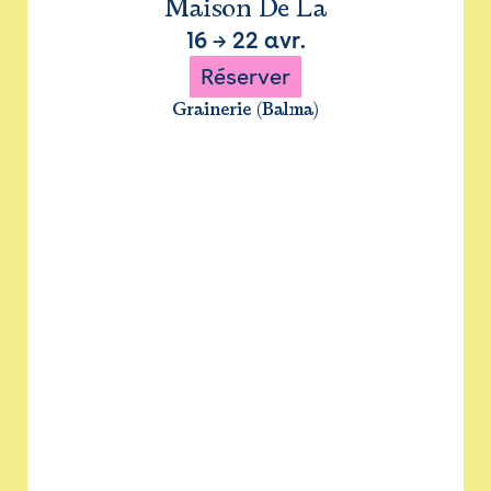
Maison De La
16
→
22 avr.
Réserver
Grainerie (Balma)