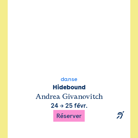
danse
Hidebound
Andrea Givanovitch
24
→
25 févr.
Réserver