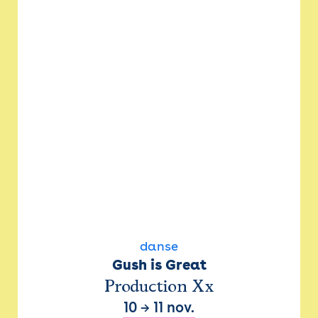
danse
Gush is Great
Production Xx
10
→
11 nov.