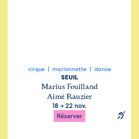
cirque
marionnette
danse
SEUIL
Marius Fouilland
Aimé Rauzier
18
→
22 nov.
Réserver