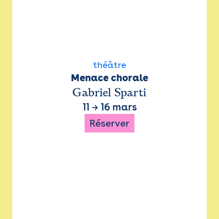
théâtre
Menace chorale
Gabriel Sparti
11
→
16 mars
Réserver