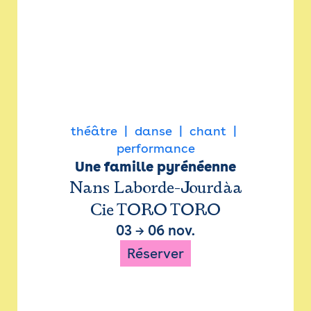
théâtre
danse
chant
performance
Une famille pyrénéenne
Nans Laborde-Jourdàa
Cie TORO TORO
03
→
06 nov.
Réserver