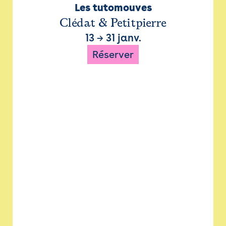
Les tutomouves
Clédat & Petitpierre
13
→
31 janv.
Réserver