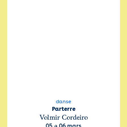
danse
Parterre
Volmir Cordeiro
05
→
06 mars