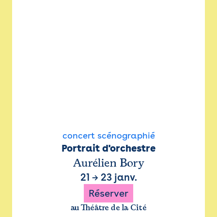
concert scénographié
Portrait d'orchestre
Aurélien Bory
21
→
23 janv.
Réserver
au Théâtre de la Cité