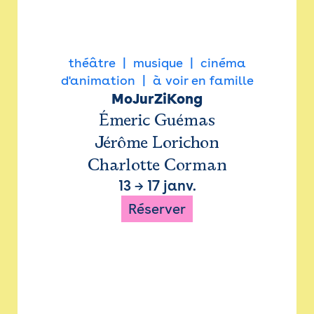
théâtre
musique
cinéma
d'animation
à voir en famille
MoJurZiKong
Émeric Guémas
Jérôme Lorichon
Charlotte Corman
13
→
17 janv.
Réserver