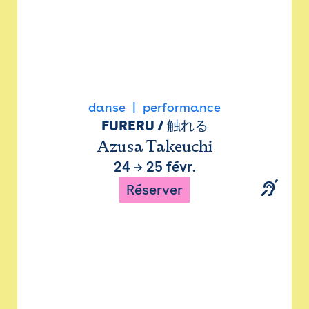
danse
performance
FURERU / 触れる
Azusa Takeuchi
24
→
25 févr.
Réserver