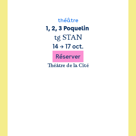
théâtre
1, 2, 3 Poquelin 
tg STAN
14
→
17 oct.
Réserver
Théâtre de la Cité