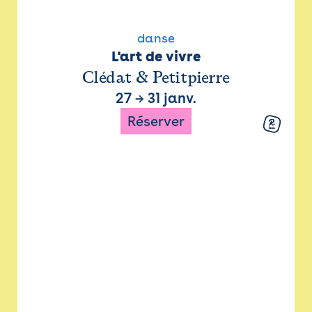
danse
L'art de vivre
Clédat & Petitpierre
27
→
31 janv.
Réserver