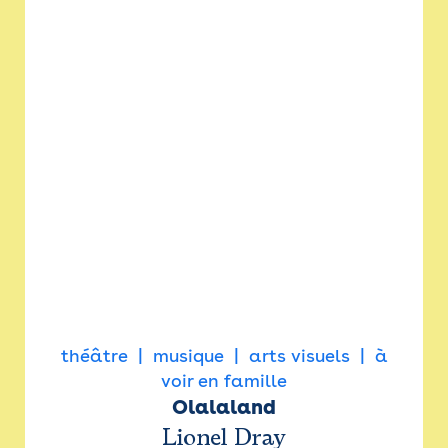
théâtre
musique
arts visuels
à
voir en famille
Olalaland
Lionel Dray