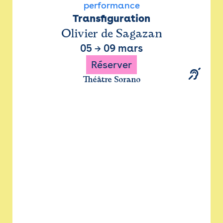
performance
Transfiguration
Olivier de Sagazan
05
→
09 mars
Réserver
Théâtre Sorano