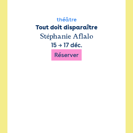
théâtre
Tout doit disparaître
Stéphanie Aflalo
15
→
17 déc.
Réserver