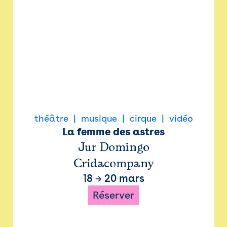
théâtre
musique
cirque
vidéo
La femme des astres
Jur Domingo
Cridacompany
18
→
20 mars
Réserver