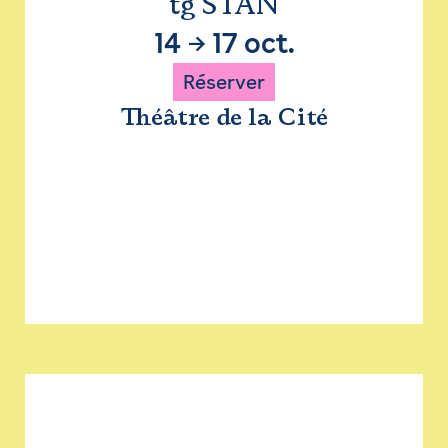
tg STAN
14
→
17 oct.
Réserver
Théâtre de la Cité