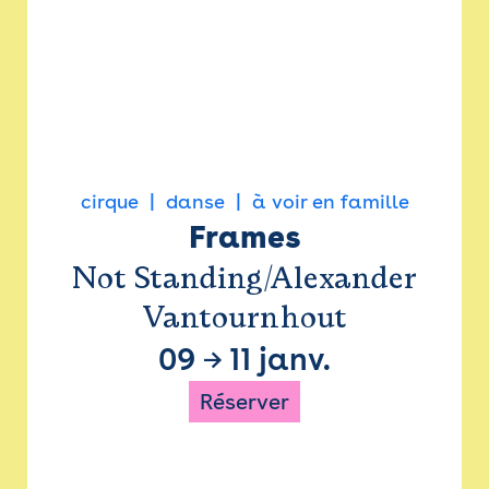
cirque
danse
à voir en famille
Frames
Not Standing/Alexander
Vantournhout
09
→
11 janv.
Réserver