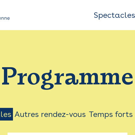
Spectacle
Top
Bar
/
Programme
Menu
les
Autres rendez-vous
Temps forts
on