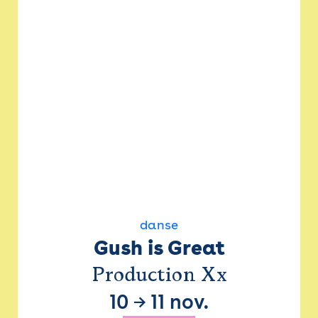
danse
Gush is Great
Production Xx
10
→
11 nov.