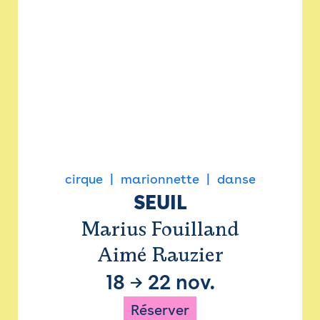
cirque
marionnette
danse
SEUIL
Marius Fouilland
Aimé Rauzier
18
→
22 nov.
Réserver