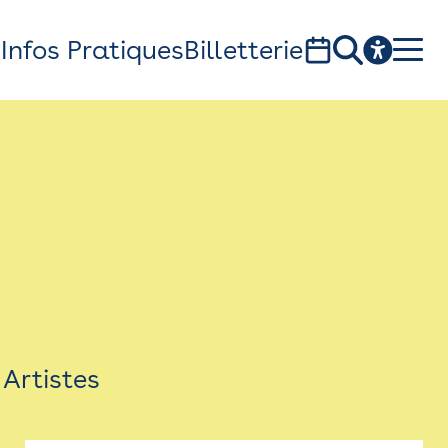
s
Infos Pratiques
Billetterie
Bistro
Billetterie
Newsletter
Espace presse
Artistes
théâtre Garonne, scène européenne
1, av. du Chateau d'eau - 31300 Toulouse