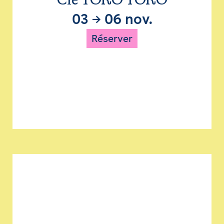
Cie TORO TORO
03
→
06 nov.
Réserver