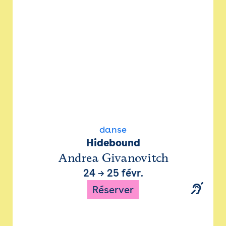
danse
Hidebound
Andrea Givanovitch
24
→
25 févr.
Réserver