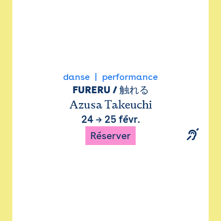
danse
performance
FURERU / 触れる
Azusa Takeuchi
24
→
25 févr.
Réserver