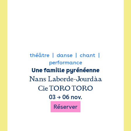
théâtre
danse
chant
performance
Une famille pyrénéenne
Nans Laborde-Jourdàa
Cie TORO TORO
03
→
06 nov.
Réserver