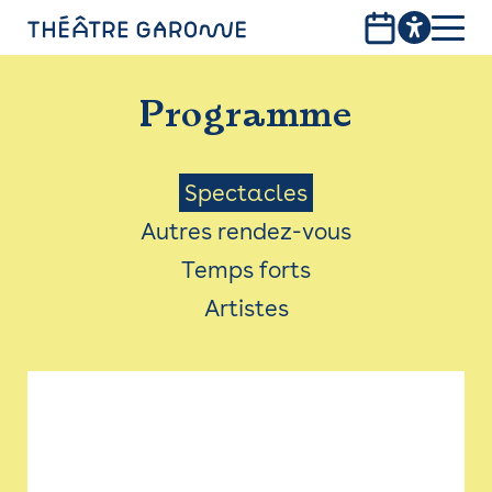
Aller
au
contenu
PROGRAMME
principal
Programme
INFOS PRATIQUES
AVEC LES PUBLICS
Menu
Spectacles
Autres rendez-vous
ACCESSIBILITÉ
Saison
Temps forts
LES PRODUCTIONS
Artistes
LE THÉÂTRE
Bistro
Billetterie