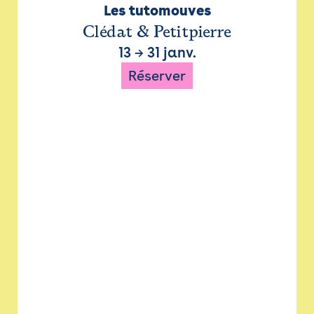
Les tutomouves
Clédat & Petitpierre
13
→
31 janv.
Réserver