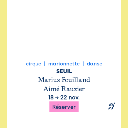
cirque
marionnette
danse
SEUIL
Marius Fouilland
Aimé Rauzier
18
→
22 nov.
Réserver