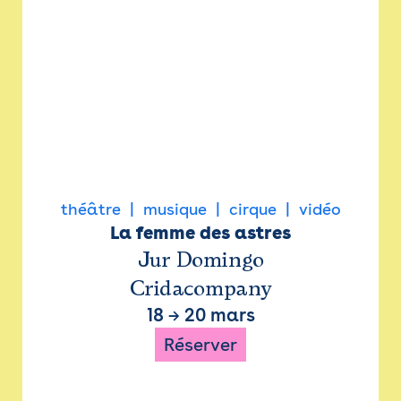
théâtre
musique
cirque
vidéo
La femme des astres
Jur Domingo
Cridacompany
18
→
20 mars
Réserver