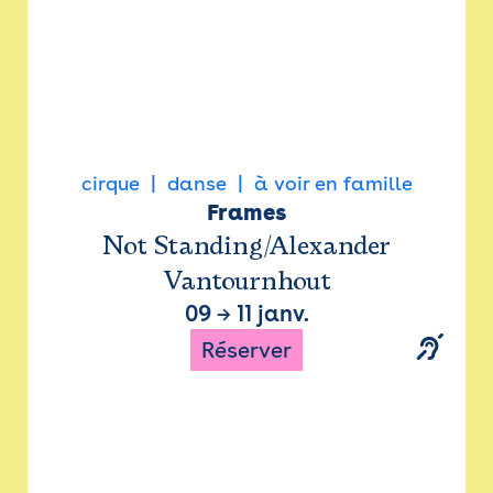
cirque
danse
à voir en famille
Frames
Not Standing/Alexander
Vantournhout
09
→
11 janv.
Réserver