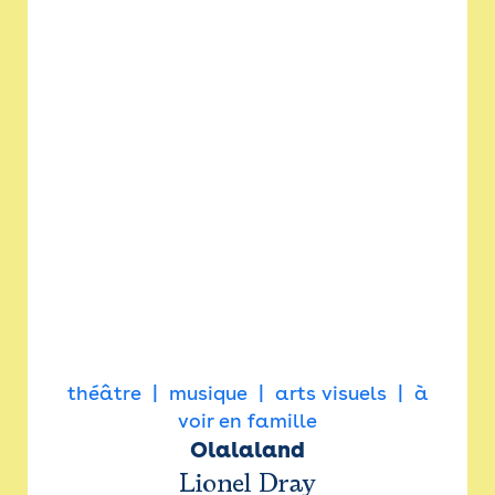
théâtre
musique
arts visuels
à
voir en famille
Olalaland
Lionel Dray