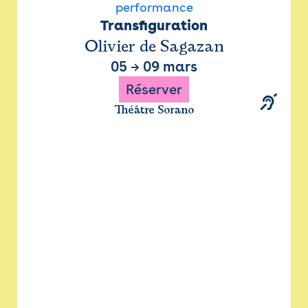
performance
Transfiguration
Olivier de Sagazan
05
→
09 mars
Réserver
Théâtre Sorano