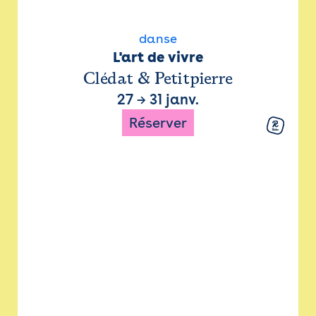
danse
L'art de vivre
Clédat & Petitpierre
27
→
31 janv.
Réserver