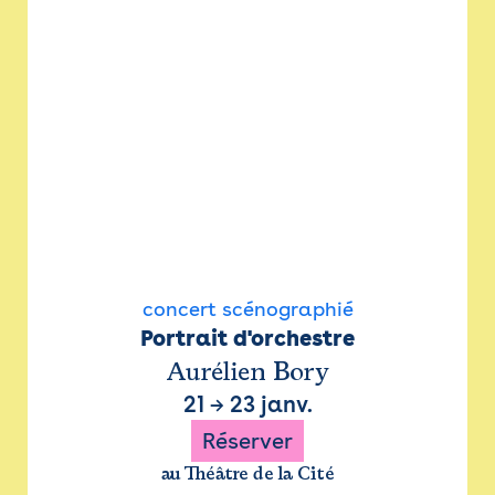
concert scénographié
Portrait d'orchestre
Aurélien Bory
21
→
23 janv.
Réserver
au Théâtre de la Cité