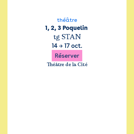
théâtre
1, 2, 3 Poquelin 
tg STAN
14
→
17 oct.
Réserver
Théâtre de la Cité