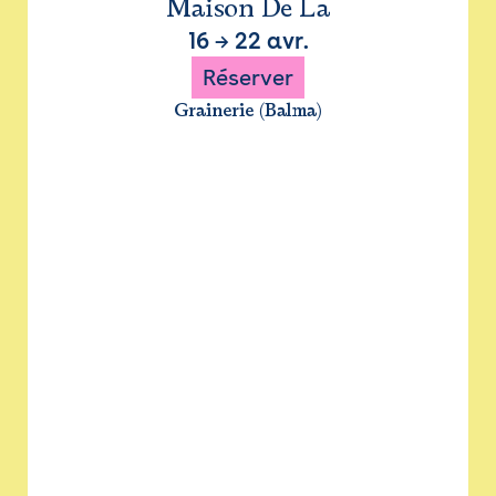
Maison De La
16
→
22 avr.
Réserver
Grainerie (Balma)