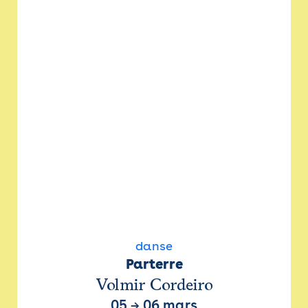
danse
Parterre
Volmir Cordeiro
05
→
06 mars