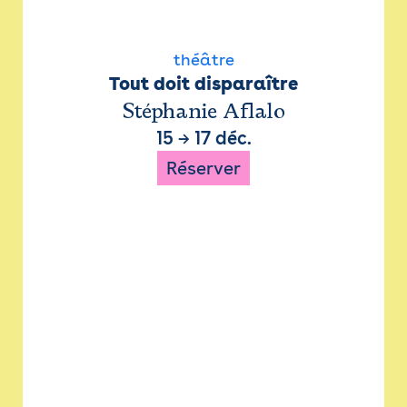
théâtre
Tout doit disparaître
Stéphanie Aflalo
15
→
17 déc.
Réserver