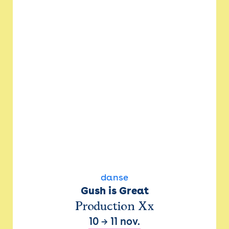
danse
Gush is Great
Production Xx
10
→
11 nov.