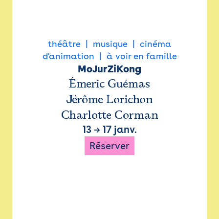
théâtre
musique
cinéma
d'animation
à voir en famille
MoJurZiKong
Émeric Guémas
Jérôme Lorichon
Charlotte Corman
13
→
17 janv.
Réserver