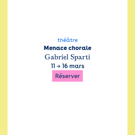
théâtre
Menace chorale
Gabriel Sparti
11
→
16 mars
Réserver