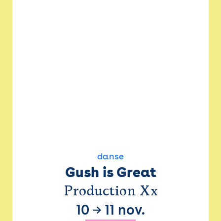
danse
Gush is Great
Production Xx
10
→
11 nov.