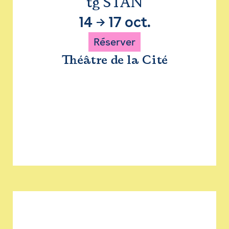
tg STAN
14
→
17 oct.
Réserver
Théâtre de la Cité