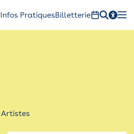
s
Infos Pratiques
Billetterie
Bistro
Billetterie
Newsletter
Espace presse
Artistes
théâtre Garonne, scène européenne
1, av. du Chateau d'eau - 31300 Toulouse