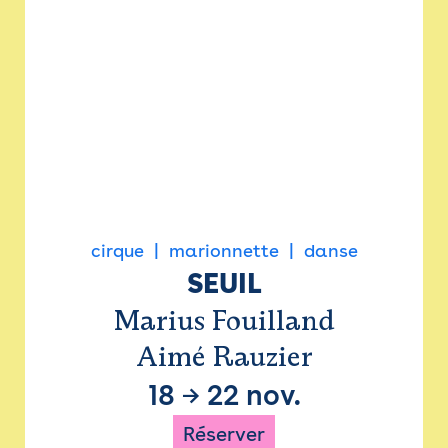
cirque
marionnette
danse
SEUIL
Marius Fouilland
Aimé Rauzier
18
→
22 nov.
Réserver