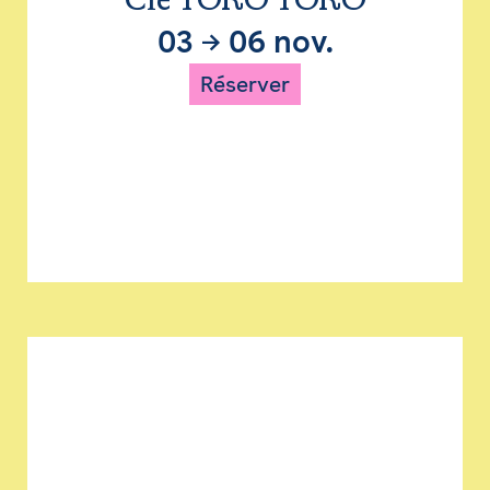
Cie TORO TORO
03
→
06 nov.
Réserver