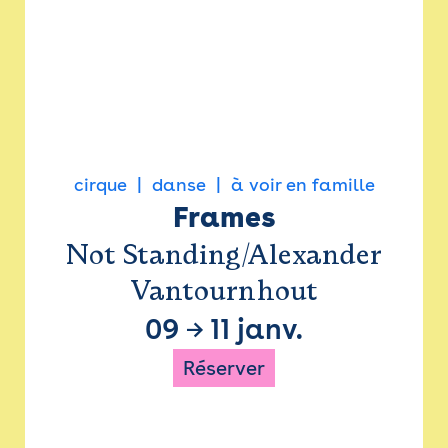
cirque
danse
à voir en famille
Frames
Not Standing/Alexander
Vantournhout
09
→
11 janv.
Réserver