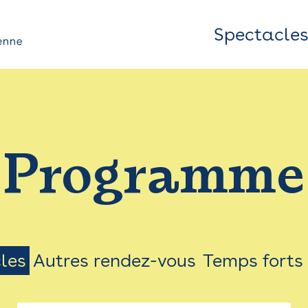
Spectacle
Top
Bar
/
Programme
Menu
les
Autres rendez-vous
Temps forts
on