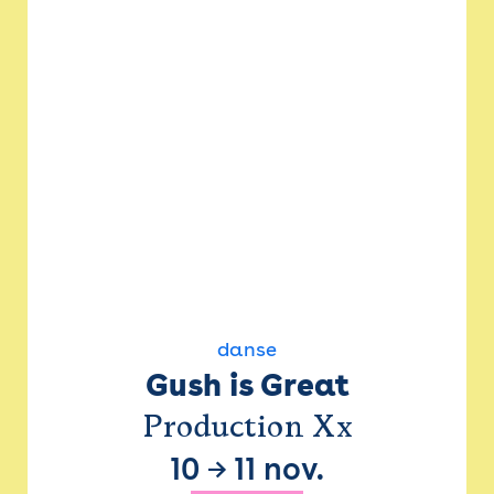
danse
Gush is Great
Production Xx
10
→
11 nov.