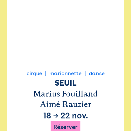
cirque
marionnette
danse
SEUIL
Marius Fouilland
Aimé Rauzier
18
→
22 nov.
Réserver