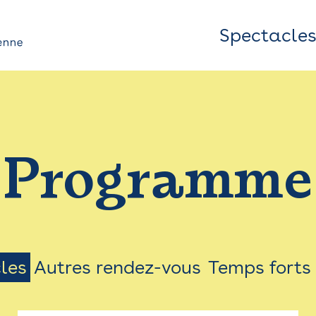
Spectacle
Top
Bar
/
Programme
Menu
les
Autres rendez-vous
Temps forts
on