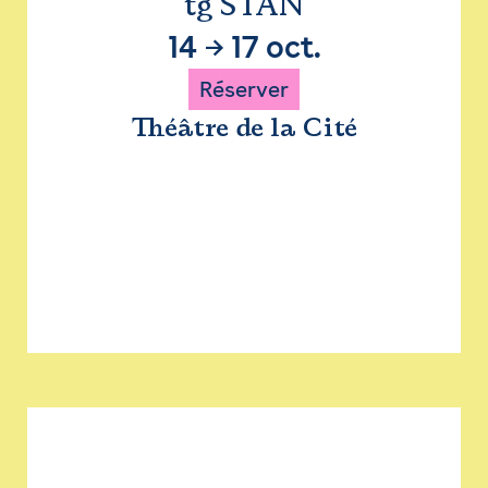
tg STAN
14
→
17 oct.
Réserver
Théâtre de la Cité