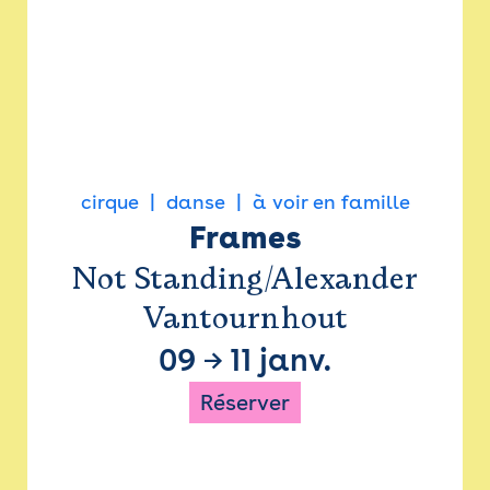
cirque
danse
à voir en famille
Frames
Not Standing/Alexander
Vantournhout
09
→
11 janv.
Réserver