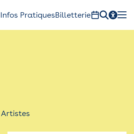
s
Infos Pratiques
Billetterie
Bistro
Billetterie
Newsletter
Espace presse
Artistes
théâtre Garonne, scène européenne
1, av. du Chateau d'eau - 31300 Toulouse