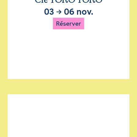
Cie TORO TORO
03
→
06 nov.
Réserver