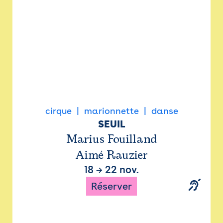
cirque
marionnette
danse
SEUIL
Marius Fouilland
Aimé Rauzier
18
→
22 nov.
Réserver