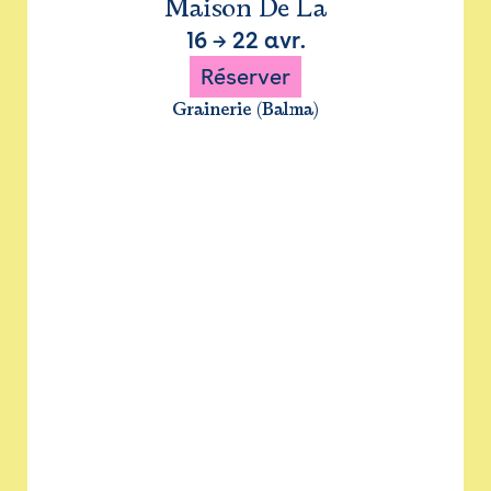
Maison De La
16
→
22 avr.
Réserver
Grainerie (Balma)