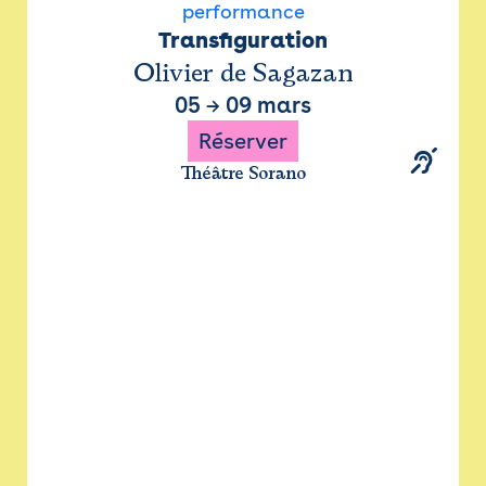
performance
Transfiguration
Olivier de Sagazan
05
→
09 mars
Réserver
Théâtre Sorano