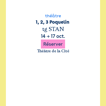
théâtre
1, 2, 3 Poquelin 
tg STAN
14
→
17 oct.
Réserver
Théâtre de la Cité