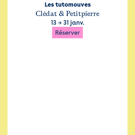
Les tutomouves
Clédat & Petitpierre
13
→
31 janv.
Réserver