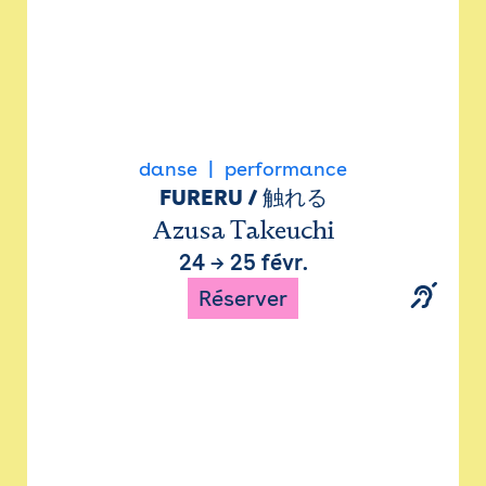
danse
performance
FURERU / 触れる
Azusa Takeuchi
24
→
25 févr.
Réserver