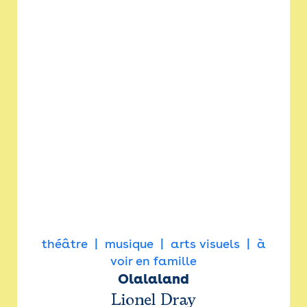
théâtre
musique
arts visuels
à
voir en famille
Olalaland
Lionel Dray