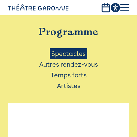
Aller
au
contenu
PROGRAMME
principal
Programme
INFOS PRATIQUES
AVEC LES PUBLICS
Menu
Spectacles
Autres rendez-vous
ACCESSIBILITÉ
Saison
Temps forts
LES PRODUCTIONS
Artistes
LE THÉÂTRE
Bistro
Billetterie