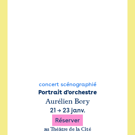
concert scénographié
Portrait d'orchestre
Aurélien Bory
21
→
23 janv.
Réserver
au Théâtre de la Cité