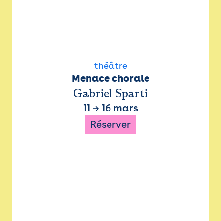
théâtre
Menace chorale
Gabriel Sparti
11
→
16 mars
Réserver