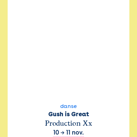
danse
Gush is Great
Production Xx
10
→
11 nov.