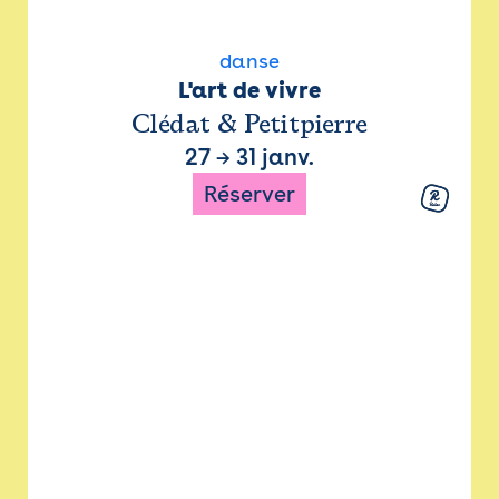
danse
L'art de vivre
Clédat & Petitpierre
27
→
31 janv.
Réserver