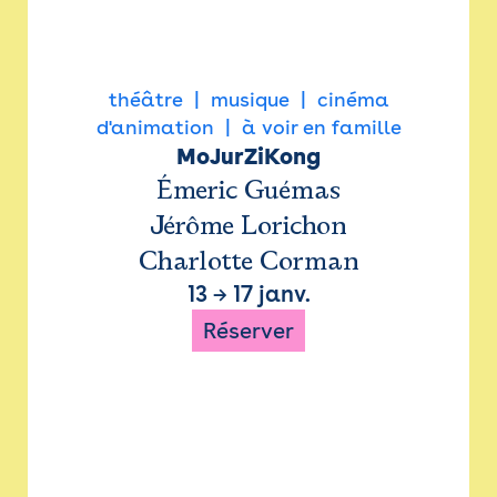
théâtre
musique
cinéma
d'animation
à voir en famille
MoJurZiKong
Émeric Guémas
Jérôme Lorichon
Charlotte Corman
13
→
17 janv.
Réserver