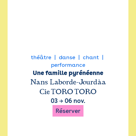
théâtre
danse
chant
performance
Une famille pyrénéenne
Nans Laborde-Jourdàa
Cie TORO TORO
03
→
06 nov.
Réserver