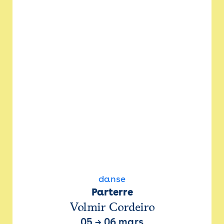
danse
Parterre
Volmir Cordeiro
05
→
06 mars