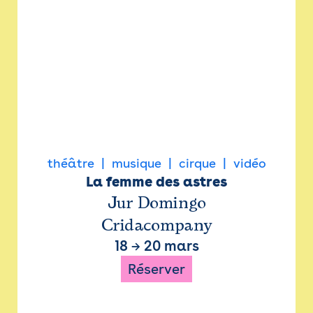
théâtre
musique
cirque
vidéo
La femme des astres
Jur Domingo
Cridacompany
18
→
20 mars
Réserver