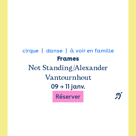
cirque
danse
à voir en famille
Frames
Not Standing/Alexander
Vantournhout
09
→
11 janv.
Réserver