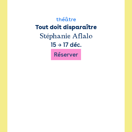
théâtre
Tout doit disparaître
Stéphanie Aflalo
15
→
17 déc.
Réserver