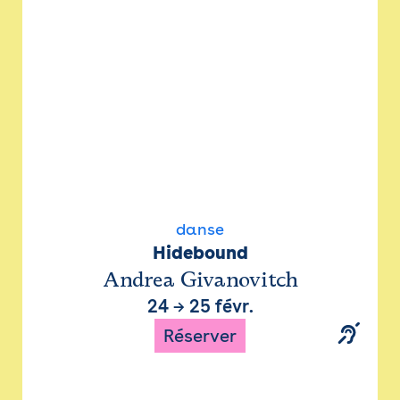
danse
Hidebound
Andrea Givanovitch
24
→
25 févr.
Réserver