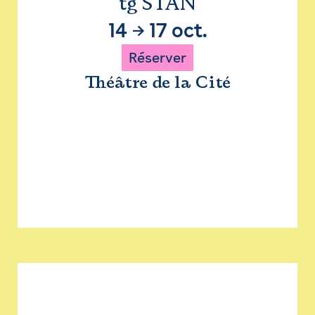
tg STAN
14
→
17 oct.
Réserver
Théâtre de la Cité