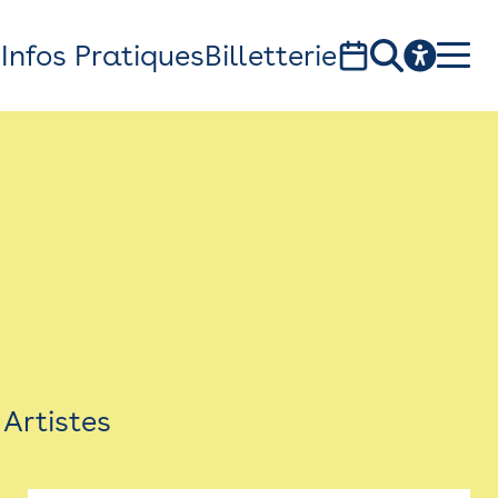
s
Infos Pratiques
Billetterie
Bistro
Billetterie
Newsletter
Espace presse
Artistes
théâtre Garonne, scène européenne
1, av. du Chateau d'eau - 31300 Toulouse