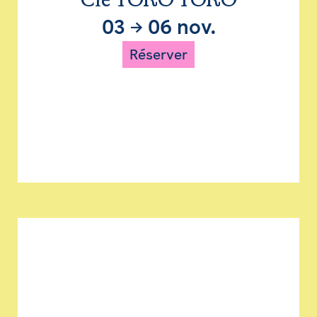
Cie TORO TORO
03
→
06 nov.
Réserver