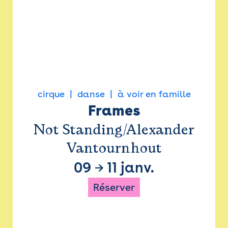
cirque
danse
à voir en famille
Frames
Not Standing/Alexander
Vantournhout
09
→
11 janv.
Réserver