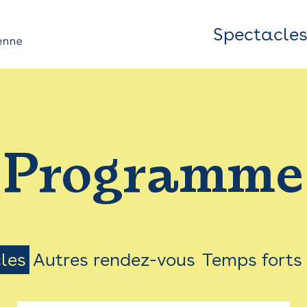
Spectacle
Top
Bar
/
Programme
Menu
les
Autres rendez-vous
Temps forts
on