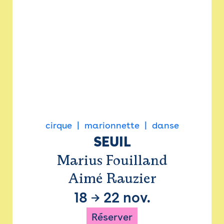
cirque
marionnette
danse
SEUIL
Marius Fouilland
Aimé Rauzier
18
→
22 nov.
Réserver