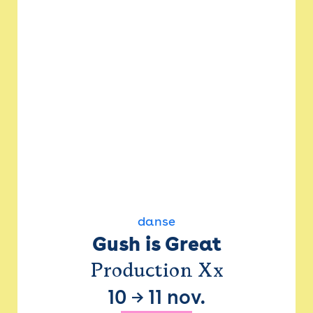
danse
Gush is Great
Production Xx
10
→
11 nov.