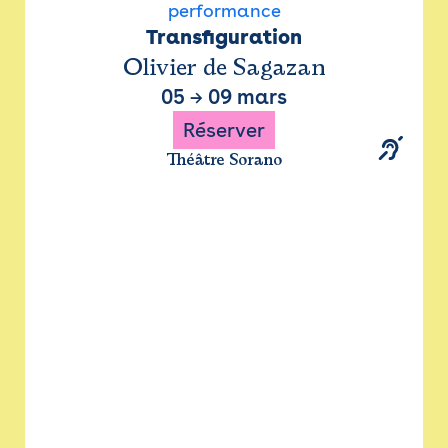
performance
Transfiguration
Olivier de Sagazan
05
→
09 mars
Réserver
Théâtre Sorano