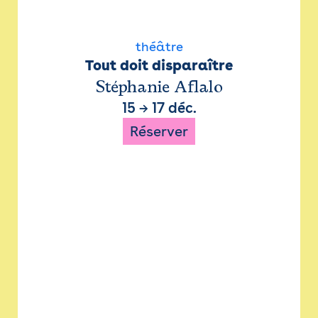
théâtre
Tout doit disparaître
Stéphanie Aflalo
15
→
17 déc.
Réserver