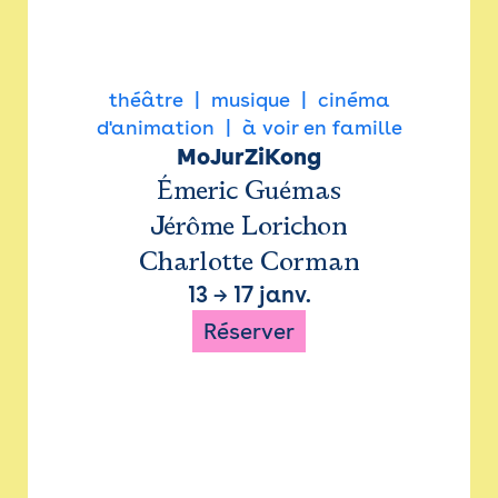
théâtre
musique
cinéma
d'animation
à voir en famille
MoJurZiKong
Émeric Guémas
Jérôme Lorichon
Charlotte Corman
13
→
17 janv.
Réserver