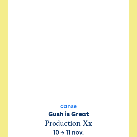
danse
Gush is Great
Production Xx
10
→
11 nov.