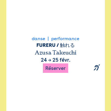
danse
performance
FURERU / 触れる
Azusa Takeuchi
24
→
25 févr.
Réserver