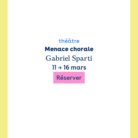
théâtre
Menace chorale
Gabriel Sparti
11
→
16 mars
Réserver