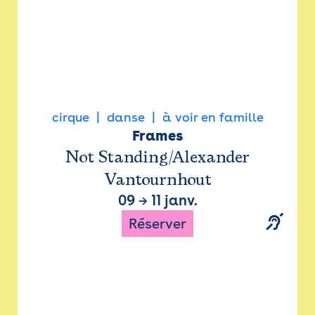
cirque
danse
à voir en famille
Frames
Not Standing/Alexander
Vantournhout
09
→
11 janv.
Réserver