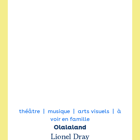
théâtre
musique
arts visuels
à
voir en famille
Olalaland
Lionel Dray