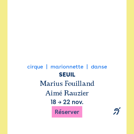
cirque
marionnette
danse
SEUIL
Marius Fouilland
Aimé Rauzier
18
→
22 nov.
Réserver