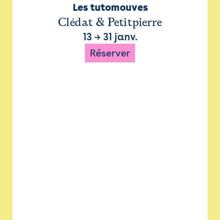
Les tutomouves
Clédat & Petitpierre
13
→
31 janv.
Réserver