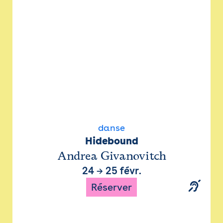
danse
Hidebound
Andrea Givanovitch
24
→
25 févr.
Réserver