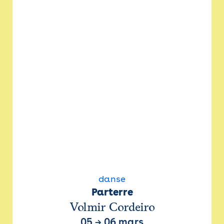
danse
Parterre
Volmir Cordeiro
05
→
06 mars