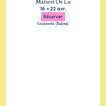
Maison De La
16
→
22 avr.
Réserver
Grainerie (Balma)