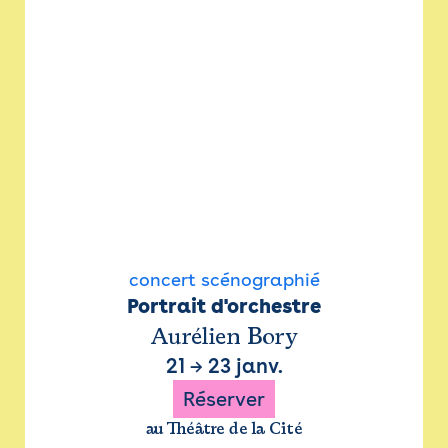
concert scénographié
Portrait d'orchestre
Aurélien Bory
21
→
23 janv.
Réserver
au Théâtre de la Cité