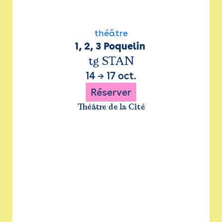
théâtre
1, 2, 3 Poquelin 
tg STAN
14
→
17 oct.
Réserver
Théâtre de la Cité