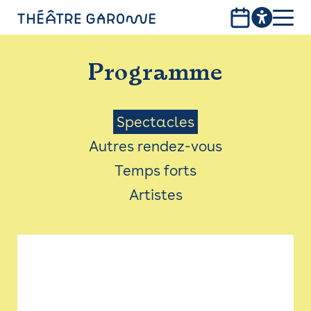
Aller
au
contenu
PROGRAMME
principal
Programme
INFOS PRATIQUES
AVEC LES PUBLICS
Menu
Spectacles
Autres rendez-vous
ACCESSIBILITÉ
Saison
Temps forts
LES PRODUCTIONS
Artistes
LE THÉÂTRE
Bistro
Billetterie