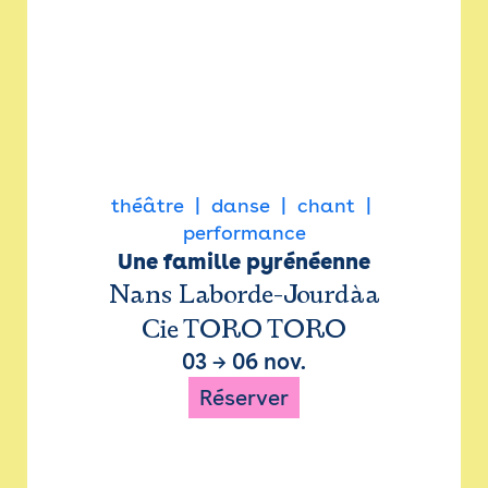
théâtre
danse
chant
performance
Une famille pyrénéenne
Nans Laborde-Jourdàa
Cie TORO TORO
03
→
06 nov.
Réserver