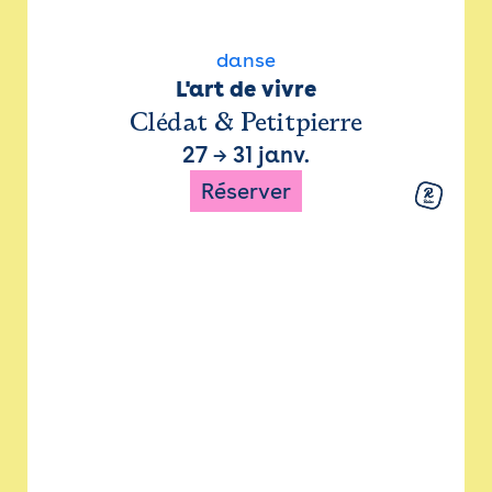
danse
L'art de vivre
Clédat & Petitpierre
27
→
31 janv.
Réserver