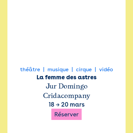
théâtre
musique
cirque
vidéo
La femme des astres
Jur Domingo
Cridacompany
18
→
20 mars
Réserver