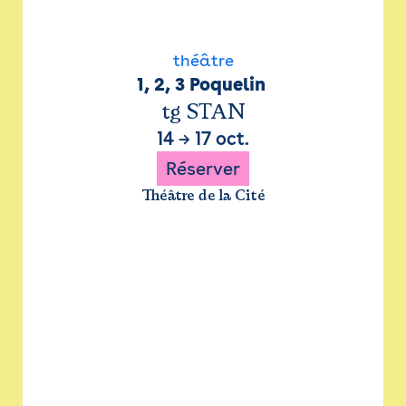
théâtre
1, 2, 3 Poquelin 
tg STAN
14
→
17 oct.
Réserver
Théâtre de la Cité