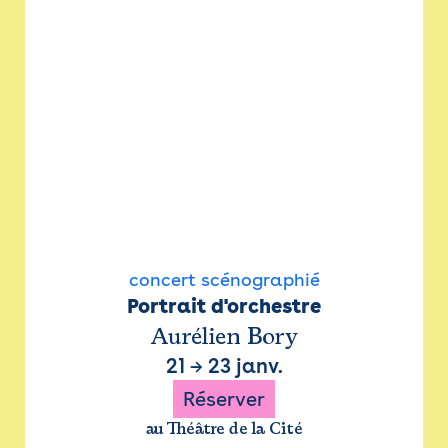
concert scénographié
Portrait d'orchestre
Aurélien Bory
21
→
23 janv.
Réserver
au Théâtre de la Cité