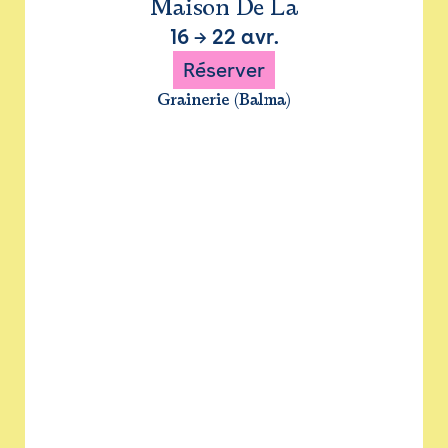
Maison De La
16
→
22 avr.
Réserver
Grainerie (Balma)