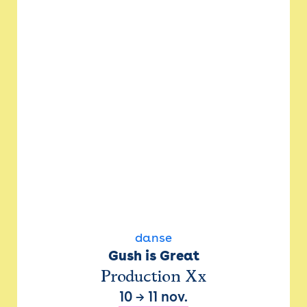
danse
Gush is Great
Production Xx
10
→
11 nov.