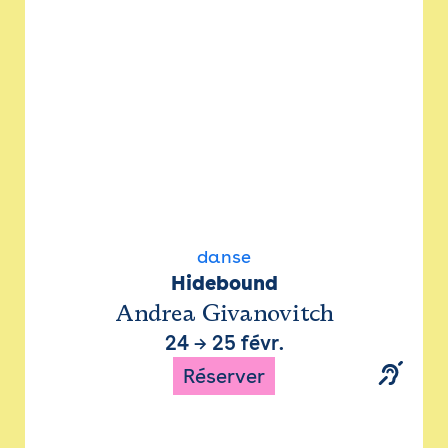
danse
Hidebound
Andrea Givanovitch
24
→
25 févr.
Réserver