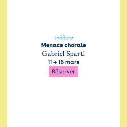
théâtre
Menace chorale
Gabriel Sparti
11
→
16 mars
Réserver