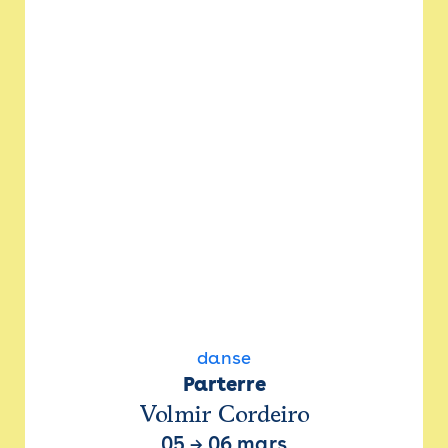
danse
Parterre
Volmir Cordeiro
05
→
06 mars