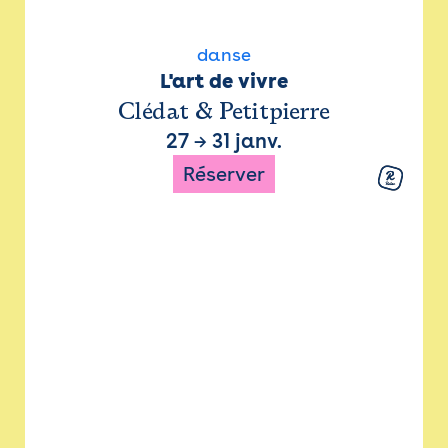
danse
L'art de vivre
Clédat & Petitpierre
27
→
31 janv.
Réserver