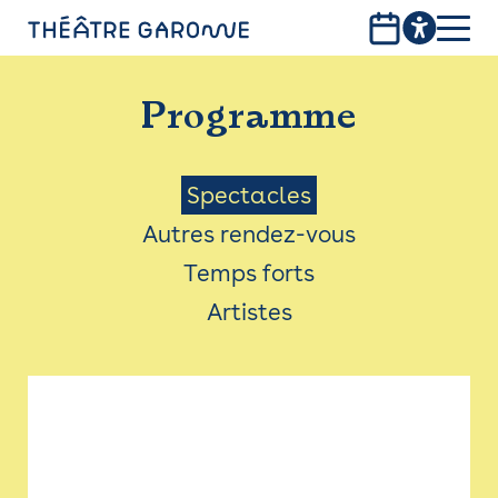
Aller
au
contenu
PROGRAMME
principal
Programme
INFOS PRATIQUES
AVEC LES PUBLICS
Menu
Spectacles
Autres rendez-vous
ACCESSIBILITÉ
Saison
Temps forts
LES PRODUCTIONS
Artistes
LE THÉÂTRE
Bistro
Billetterie