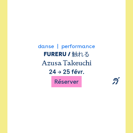
danse
performance
FURERU / 触れる
Azusa Takeuchi
24
→
25 févr.
Réserver