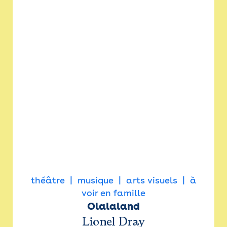
théâtre
musique
arts visuels
à
voir en famille
Olalaland
Lionel Dray