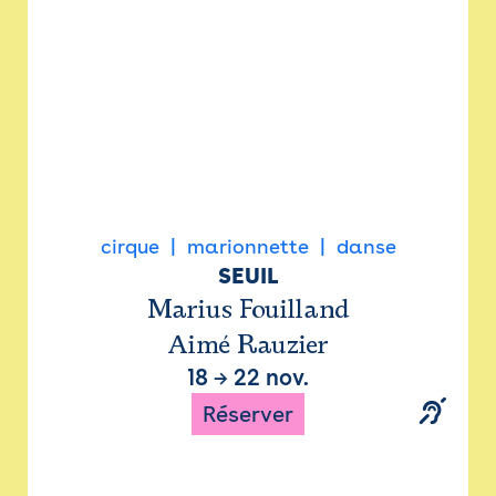
cirque
marionnette
danse
SEUIL
Marius Fouilland
Aimé Rauzier
18
→
22 nov.
Réserver