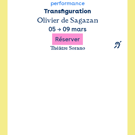
performance
Transfiguration
Olivier de Sagazan
05
→
09 mars
Réserver
Théâtre Sorano