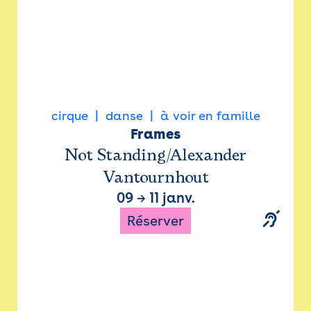
cirque
danse
à voir en famille
Frames
Not Standing/Alexander
Vantournhout
09
→
11 janv.
Réserver