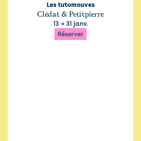
Les tutomouves
Clédat & Petitpierre
13
→
31 janv.
Réserver