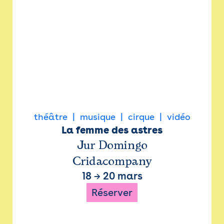
théâtre
musique
cirque
vidéo
La femme des astres
Jur Domingo
Cridacompany
18
→
20 mars
Réserver