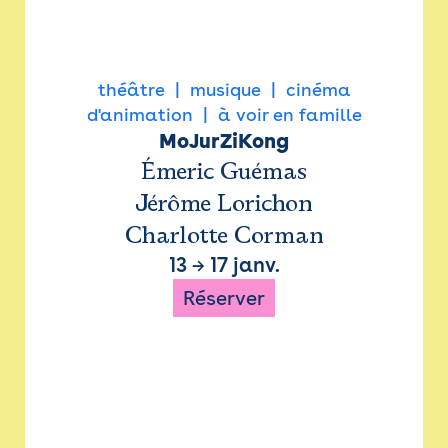
théâtre
musique
cinéma
d'animation
à voir en famille
MoJurZiKong
Émeric Guémas
Jérôme Lorichon
Charlotte Corman
13
→
17 janv.
Réserver