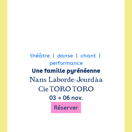
théâtre
danse
chant
performance
Une famille pyrénéenne
Nans Laborde-Jourdàa
Cie TORO TORO
03
→
06 nov.
Réserver