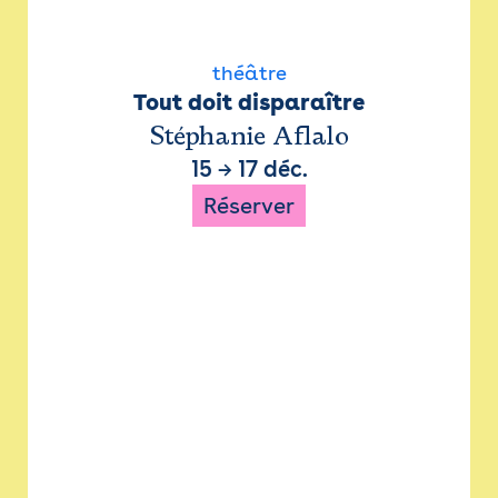
théâtre
Tout doit disparaître
Stéphanie Aflalo
15
→
17 déc.
Réserver