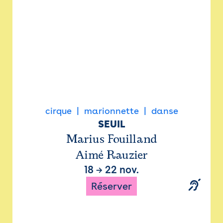
cirque
marionnette
danse
SEUIL
Marius Fouilland
Aimé Rauzier
18
→
22 nov.
Réserver