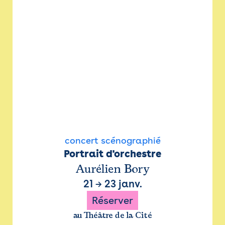
concert scénographié
Portrait d'orchestre
Aurélien Bory
21
→
23 janv.
Réserver
au Théâtre de la Cité