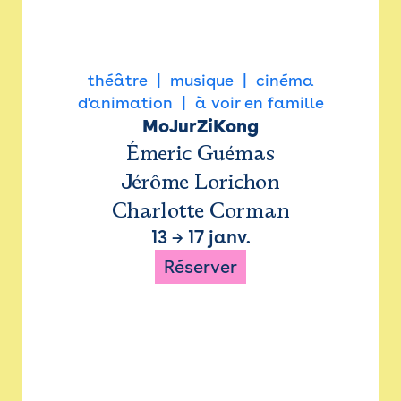
théâtre
musique
cinéma
d'animation
à voir en famille
MoJurZiKong
Émeric Guémas
Jérôme Lorichon
Charlotte Corman
13
→
17 janv.
Réserver