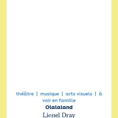
théâtre
musique
arts visuels
à
voir en famille
Olalaland
Lionel Dray