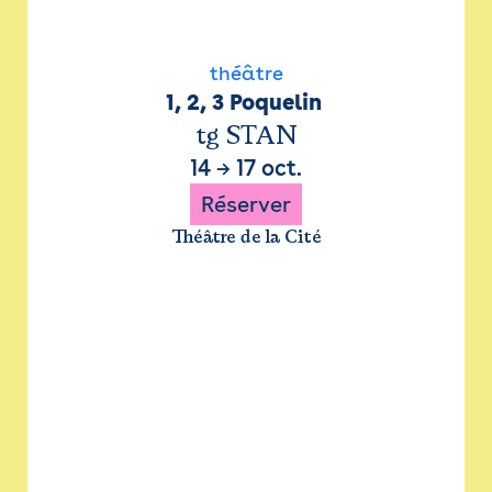
théâtre
1, 2, 3 Poquelin 
tg STAN
14
→
17 oct.
Réserver
Théâtre de la Cité