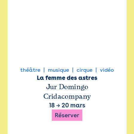
théâtre
musique
cirque
vidéo
La femme des astres
Jur Domingo
Cridacompany
18
→
20 mars
Réserver