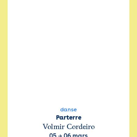
danse
Parterre
Volmir Cordeiro
05
→
06 mars