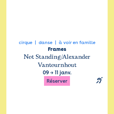
cirque
danse
à voir en famille
Frames
Not Standing/Alexander
Vantournhout
09
→
11 janv.
Réserver