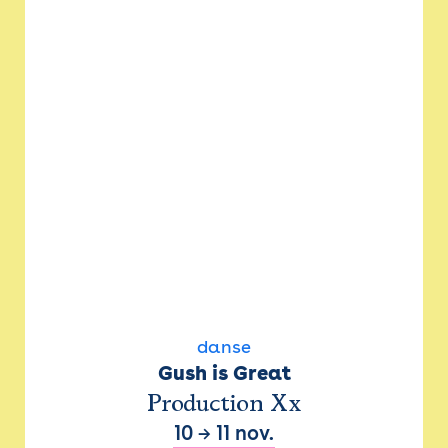
danse
Gush is Great
Production Xx
10
→
11 nov.