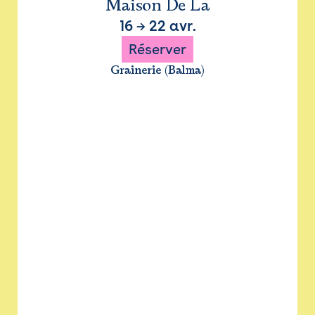
Maison De La
16
→
22 avr.
Réserver
Grainerie (Balma)