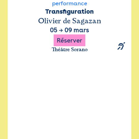
performance
Transfiguration
Olivier de Sagazan
05
→
09 mars
Réserver
Théâtre Sorano