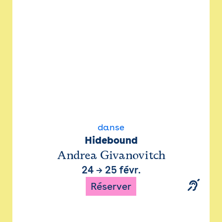
danse
Hidebound
Andrea Givanovitch
24
→
25 févr.
Réserver