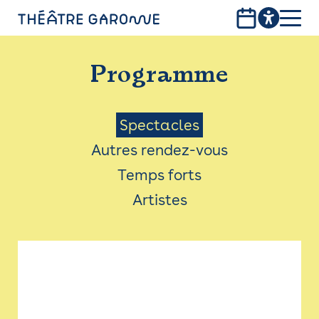
Aller
au
contenu
PROGRAMME
principal
Programme
INFOS PRATIQUES
AVEC LES PUBLICS
Menu
Spectacles
Autres rendez-vous
ACCESSIBILITÉ
Saison
Temps forts
LES PRODUCTIONS
Artistes
LE THÉÂTRE
Bistro
Billetterie