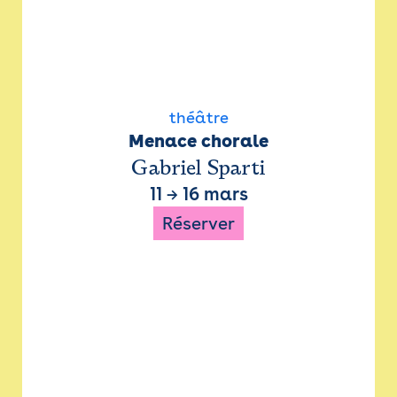
théâtre
Menace chorale
Gabriel Sparti
11
→
16 mars
Réserver