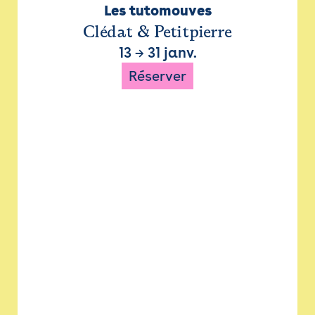
Les tutomouves
Clédat & Petitpierre
13
→
31 janv.
Réserver