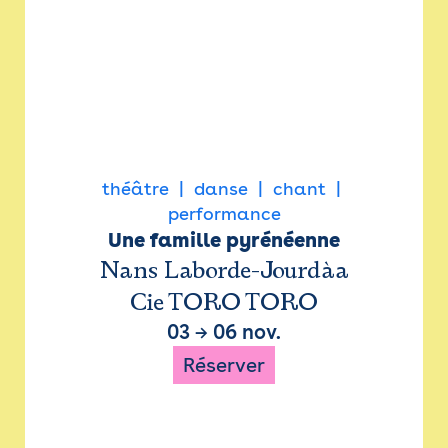
théâtre
danse
chant
performance
Une famille pyrénéenne
Nans Laborde-Jourdàa
Cie TORO TORO
03
→
06 nov.
Réserver