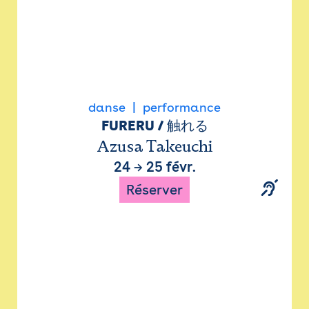
danse
performance
FURERU / 触れる
Azusa Takeuchi
24
→
25 févr.
Réserver