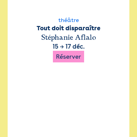
théâtre
Tout doit disparaître
Stéphanie Aflalo
15
→
17 déc.
Réserver