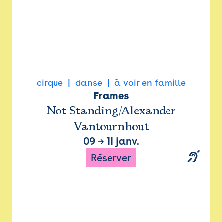
cirque
danse
à voir en famille
Frames
Not Standing/Alexander
Vantournhout
09
→
11 janv.
Réserver