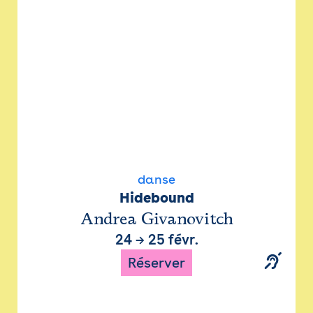
danse
Hidebound
Andrea Givanovitch
24
→
25 févr.
Réserver