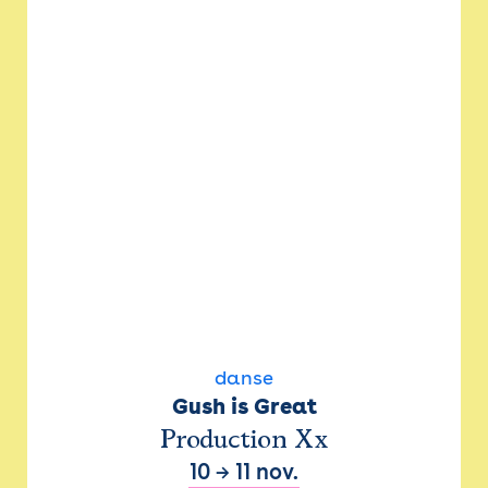
danse
Gush is Great
Production Xx
10
→
11 nov.