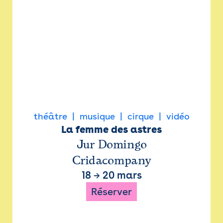
théâtre
musique
cirque
vidéo
La femme des astres
Jur Domingo
Cridacompany
18
→
20 mars
Réserver