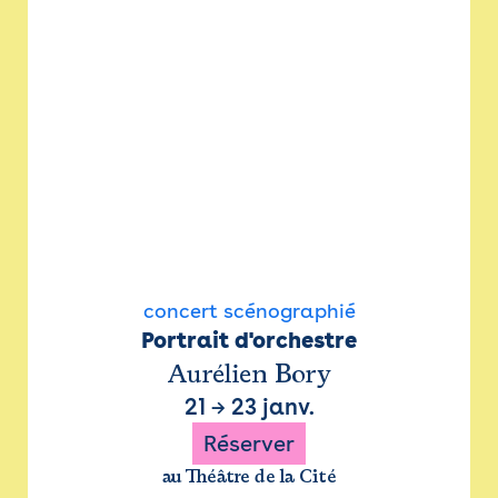
concert scénographié
Portrait d'orchestre
Aurélien Bory
21
→
23 janv.
Réserver
au Théâtre de la Cité