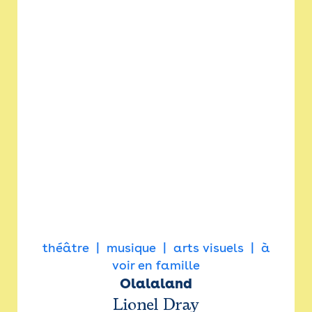
théâtre
musique
arts visuels
à
voir en famille
Olalaland
Lionel Dray