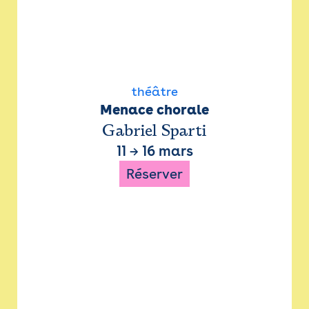
théâtre
Menace chorale
Gabriel Sparti
11
→
16 mars
Réserver