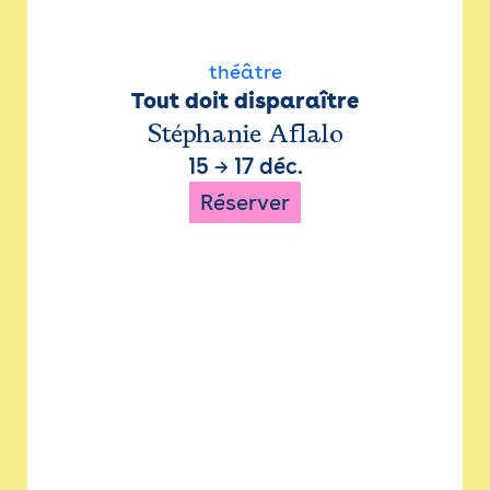
théâtre
Tout doit disparaître
Stéphanie Aflalo
15
→
17 déc.
Réserver