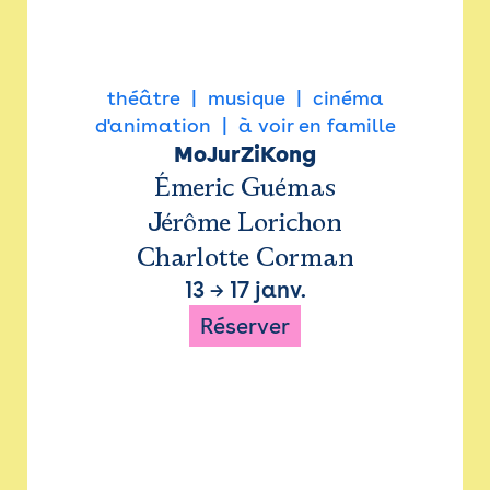
théâtre
musique
cinéma
d'animation
à voir en famille
MoJurZiKong
Émeric Guémas
Jérôme Lorichon
Charlotte Corman
13
→
17 janv.
Réserver