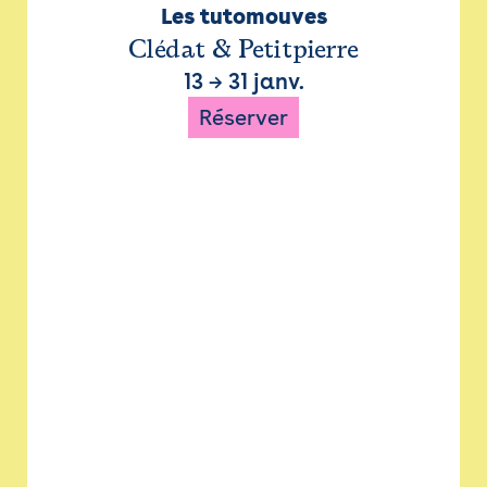
Les tutomouves
Clédat & Petitpierre
13
→
31 janv.
Réserver