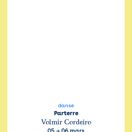
danse
Parterre
Volmir Cordeiro
05
→
06 mars