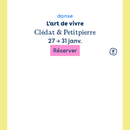
danse
L'art de vivre
Clédat & Petitpierre
27
→
31 janv.
Réserver