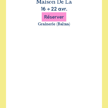
Maison De La
16
→
22 avr.
Réserver
Grainerie (Balma)