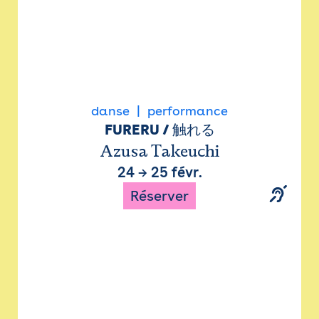
danse
performance
FURERU / 触れる
Azusa Takeuchi
24
→
25 févr.
Réserver