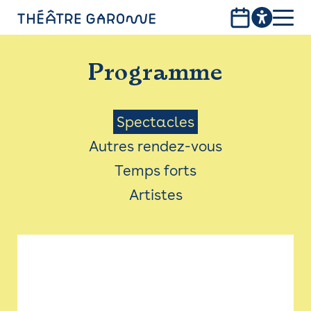
Aller
au
contenu
PROGRAMME
principal
Programme
INFOS PRATIQUES
AVEC LES PUBLICS
Menu
Spectacles
Autres rendez-vous
ACCESSIBILITÉ
Saison
Temps forts
LES PRODUCTIONS
Artistes
LE THÉÂTRE
Bistro
Billetterie