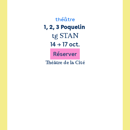
théâtre
1, 2, 3 Poquelin 
tg STAN
14
→
17 oct.
Réserver
Théâtre de la Cité