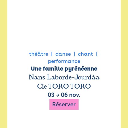
théâtre
danse
chant
performance
Une famille pyrénéenne
Nans Laborde-Jourdàa
Cie TORO TORO
03
→
06 nov.
Réserver