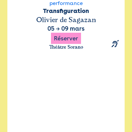
performance
Transfiguration
Olivier de Sagazan
05
→
09 mars
Réserver
Théâtre Sorano