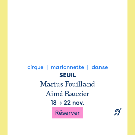
cirque
marionnette
danse
SEUIL
Marius Fouilland
Aimé Rauzier
18
→
22 nov.
Réserver