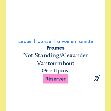
cirque
danse
à voir en famille
Frames
Not Standing/Alexander
Vantournhout
09
→
11 janv.
Réserver