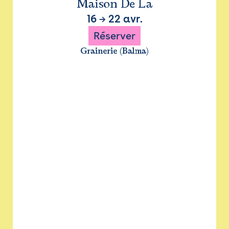
Maison De La
16
→
22 avr.
Réserver
Grainerie (Balma)