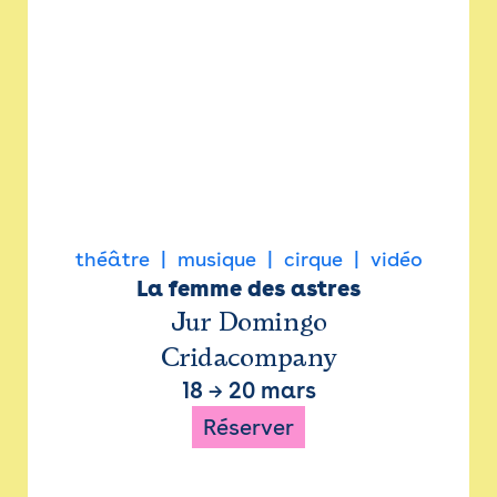
théâtre
musique
cirque
vidéo
La femme des astres
Jur Domingo
Cridacompany
18
→
20 mars
Réserver