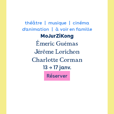
théâtre
musique
cinéma
d'animation
à voir en famille
MoJurZiKong
Émeric Guémas
Jérôme Lorichon
Charlotte Corman
13
→
17 janv.
Réserver