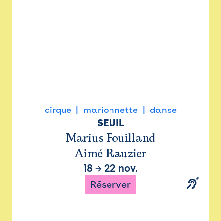
cirque
marionnette
danse
SEUIL
Marius Fouilland
Aimé Rauzier
18
→
22 nov.
Réserver