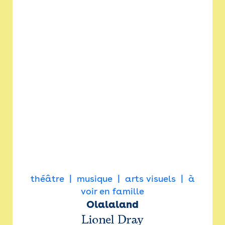
théâtre
musique
arts visuels
à
voir en famille
Olalaland
Lionel Dray