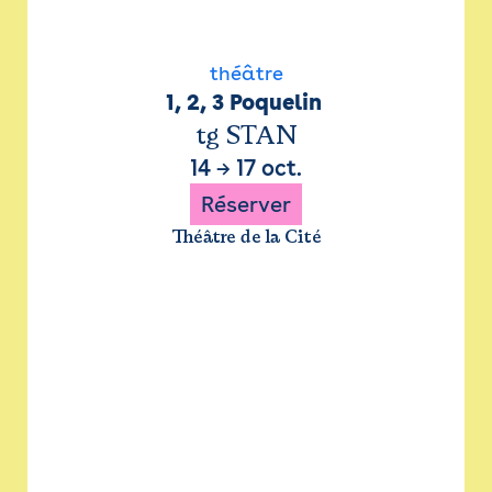
théâtre
1, 2, 3 Poquelin 
tg STAN
14
→
17 oct.
Réserver
Théâtre de la Cité