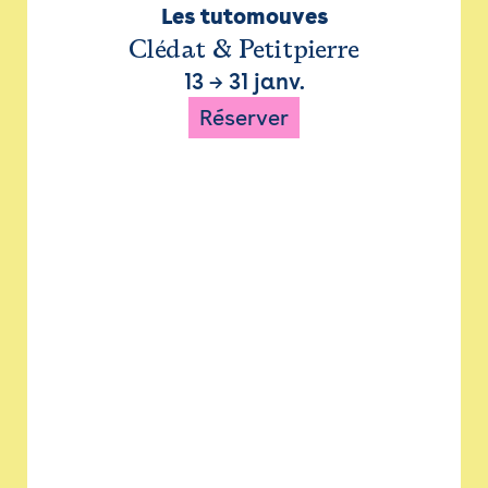
Les tutomouves
Clédat & Petitpierre
13
→
31 janv.
Réserver