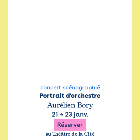
concert scénographié
Portrait d'orchestre
Aurélien Bory
21
→
23 janv.
Réserver
au Théâtre de la Cité