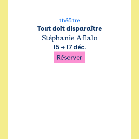
théâtre
Tout doit disparaître
Stéphanie Aflalo
15
→
17 déc.
Réserver