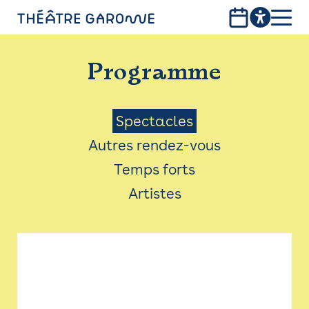
Aller
au
contenu
PROGRAMME
principal
Programme
INFOS PRATIQUES
AVEC LES PUBLICS
Menu
Spectacles
Autres rendez-vous
ACCESSIBILITÉ
Saison
Temps forts
LES PRODUCTIONS
Artistes
LE THÉÂTRE
Bistro
Billetterie