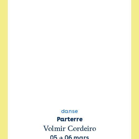
danse
Parterre
Volmir Cordeiro
05
→
06 mars