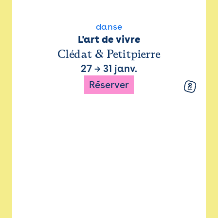
danse
L'art de vivre
Clédat & Petitpierre
27
→
31 janv.
Réserver