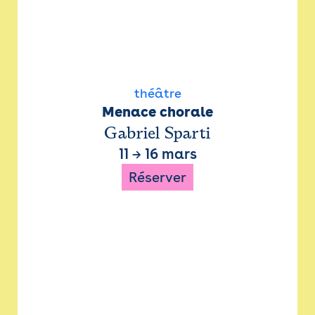
théâtre
Menace chorale
Gabriel Sparti
11
→
16 mars
Réserver