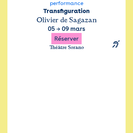
performance
Transfiguration
Olivier de Sagazan
05
→
09 mars
Réserver
Théâtre Sorano