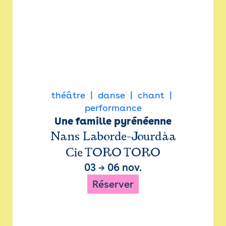
théâtre
danse
chant
performance
Une famille pyrénéenne
Nans Laborde-Jourdàa
Cie TORO TORO
03
→
06 nov.
Réserver