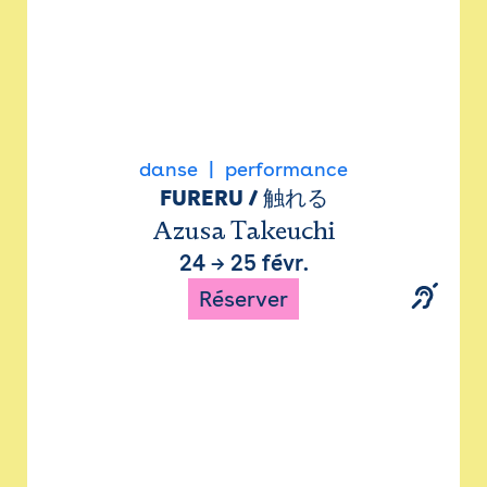
danse
performance
FURERU / 触れる
Azusa Takeuchi
24
→
25 févr.
Réserver