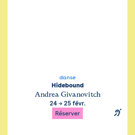
danse
Hidebound
Andrea Givanovitch
24
→
25 févr.
Réserver