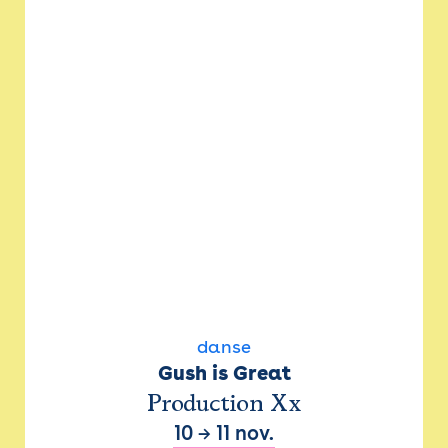
danse
Gush is Great
Production Xx
10
→
11 nov.