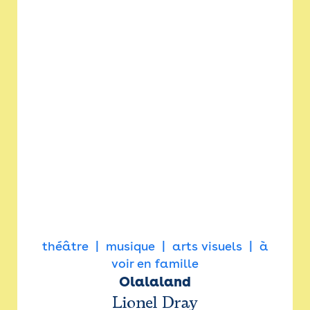
théâtre
musique
arts visuels
à
voir en famille
Olalaland
Lionel Dray