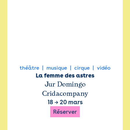
théâtre
musique
cirque
vidéo
La femme des astres
Jur Domingo
Cridacompany
18
→
20 mars
Réserver