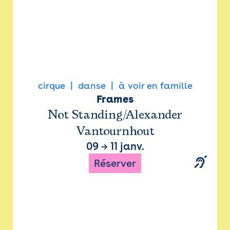
cirque
danse
à voir en famille
Frames
Not Standing/Alexander
Vantournhout
09
→
11 janv.
Réserver