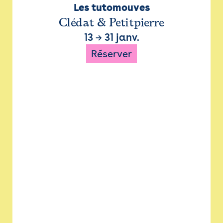
Les tutomouves
Clédat & Petitpierre
13
→
31 janv.
Réserver