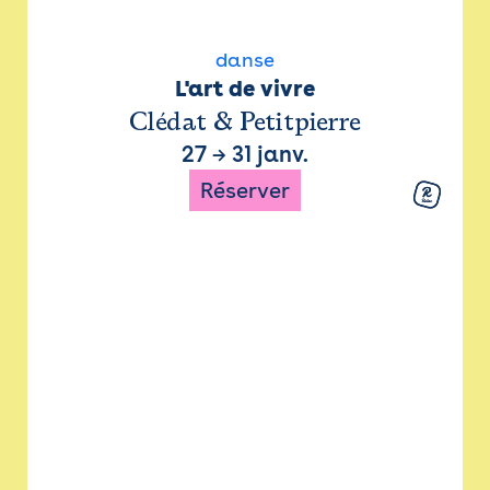
danse
L'art de vivre
Clédat & Petitpierre
27
→
31 janv.
Réserver