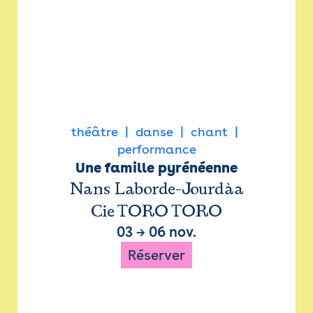
théâtre
danse
chant
performance
Une famille pyrénéenne
Nans Laborde-Jourdàa
Cie TORO TORO
03
→
06 nov.
Réserver