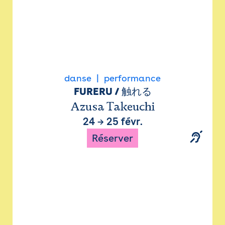
danse
performance
FURERU / 触れる
Azusa Takeuchi
24
→
25 févr.
Réserver