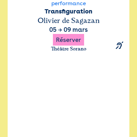
performance
Transfiguration
Olivier de Sagazan
05
→
09 mars
Réserver
Théâtre Sorano