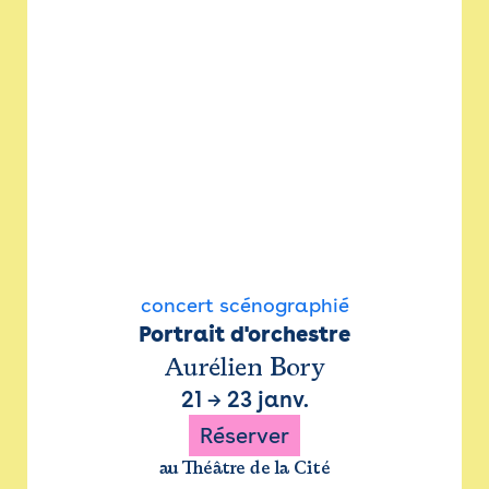
concert scénographié
Portrait d'orchestre
Aurélien Bory
21
→
23 janv.
Réserver
au Théâtre de la Cité