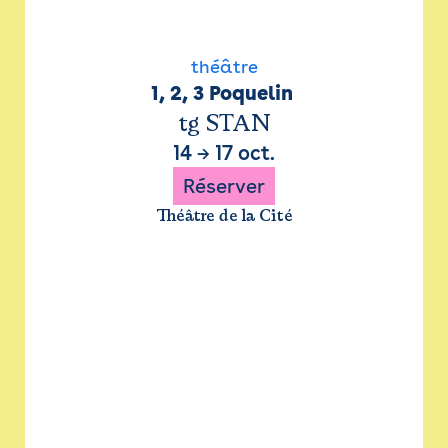
théâtre
1, 2, 3 Poquelin 
tg STAN
14
→
17 oct.
Réserver
Théâtre de la Cité