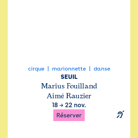
cirque
marionnette
danse
SEUIL
Marius Fouilland
Aimé Rauzier
18
→
22 nov.
Réserver