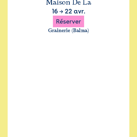
Maison De La
16
→
22 avr.
Réserver
Grainerie (Balma)