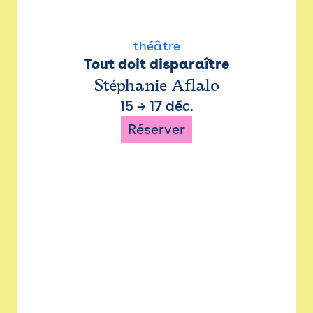
théâtre
Tout doit disparaître
Stéphanie Aflalo
15
→
17 déc.
Réserver