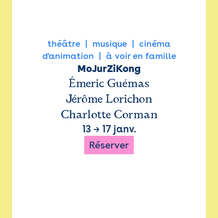
théâtre
musique
cinéma
d'animation
à voir en famille
MoJurZiKong
Émeric Guémas
Jérôme Lorichon
Charlotte Corman
13
→
17 janv.
Réserver