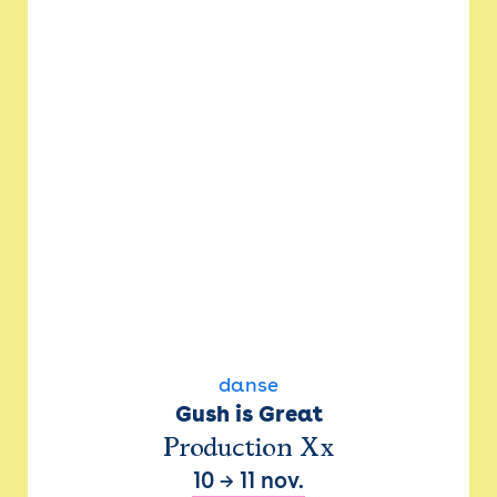
danse
Gush is Great
Production Xx
10
→
11 nov.