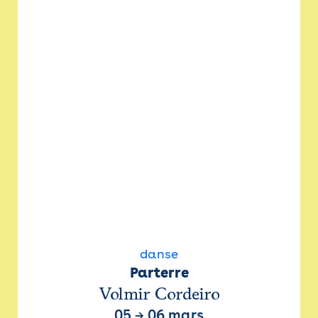
danse
Parterre
Volmir Cordeiro
05
→
06 mars