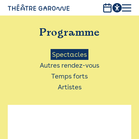
Aller
au
contenu
PROGRAMME
principal
Programme
INFOS PRATIQUES
AVEC LES PUBLICS
Menu
Spectacles
Autres rendez-vous
ACCESSIBILITÉ
Saison
Temps forts
LES PRODUCTIONS
Artistes
LE THÉÂTRE
Bistro
Billetterie