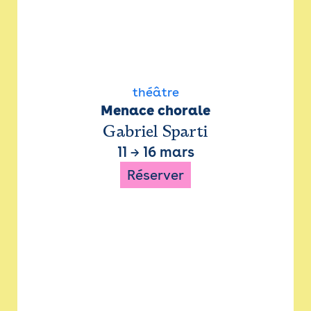
théâtre
Menace chorale
Gabriel Sparti
11
→
16 mars
Réserver