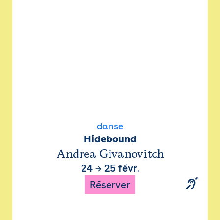
danse
Hidebound
Andrea Givanovitch
24
→
25 févr.
Réserver