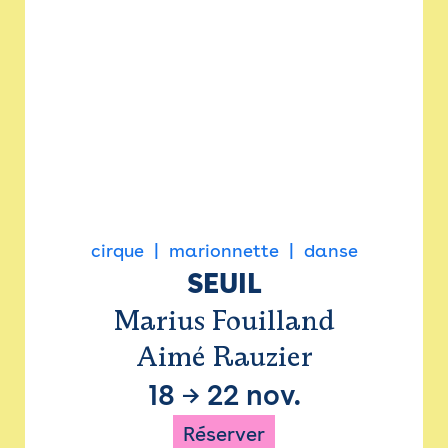
cirque
marionnette
danse
SEUIL
Marius Fouilland
Aimé Rauzier
18
→
22 nov.
Réserver