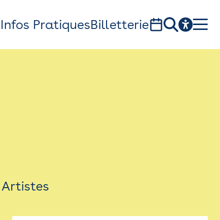
s
Infos Pratiques
Billetterie
Bistro
Billetterie
Newsletter
Espace presse
Artistes
théâtre Garonne, scène européenne
1, av. du Chateau d'eau - 31300 Toulouse