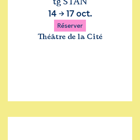
tg STAN
14
→
17 oct.
Réserver
Théâtre de la Cité