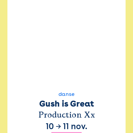
danse
Gush is Great
Production Xx
10
→
11 nov.