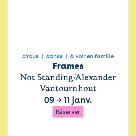
cirque
danse
à voir en famille
Frames
Not Standing/Alexander
Vantournhout
09
→
11 janv.
Réserver