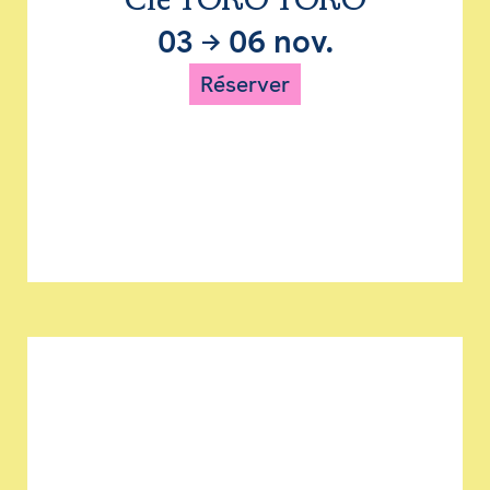
Cie TORO TORO
03
→
06 nov.
Réserver