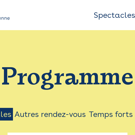
Spectacle
Top
Bar
/
Programme
Menu
les
Autres rendez-vous
Temps forts
on