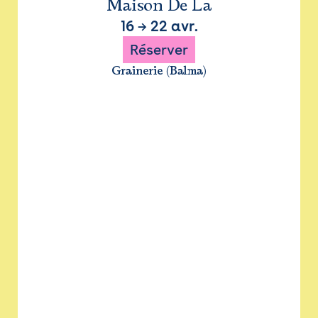
Maison De La
16
→
22 avr.
Réserver
Grainerie (Balma)