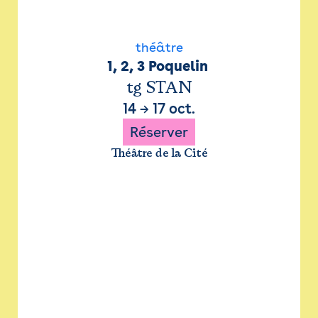
théâtre
1, 2, 3 Poquelin 
tg STAN
14
→
17 oct.
Réserver
Théâtre de la Cité