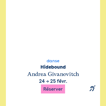
danse
Hidebound
Andrea Givanovitch
24
→
25 févr.
Réserver