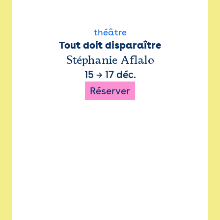
théâtre
Tout doit disparaître
Stéphanie Aflalo
15
→
17 déc.
Réserver