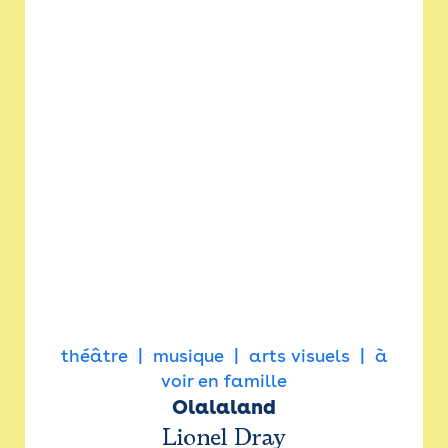
théâtre
musique
arts visuels
à
voir en famille
Olalaland
Lionel Dray