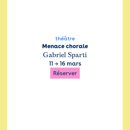
théâtre
Menace chorale
Gabriel Sparti
11
→
16 mars
Réserver