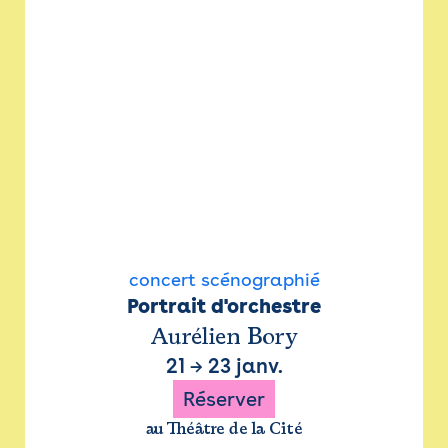
concert scénographié
Portrait d'orchestre
Aurélien Bory
21
→
23 janv.
Réserver
au Théâtre de la Cité