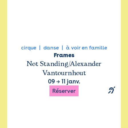
cirque
danse
à voir en famille
Frames
Not Standing/Alexander
Vantournhout
09
→
11 janv.
Réserver