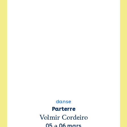
danse
Parterre
Volmir Cordeiro
05
→
06 mars