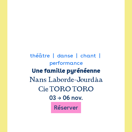
théâtre
danse
chant
performance
Une famille pyrénéenne
Nans Laborde-Jourdàa
Cie TORO TORO
03
→
06 nov.
Réserver