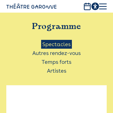
Aller
au
contenu
PROGRAMME
principal
Programme
INFOS PRATIQUES
AVEC LES PUBLICS
Menu
Spectacles
Autres rendez-vous
ACCESSIBILITÉ
Saison
Temps forts
LES PRODUCTIONS
Artistes
LE THÉÂTRE
Bistro
Billetterie