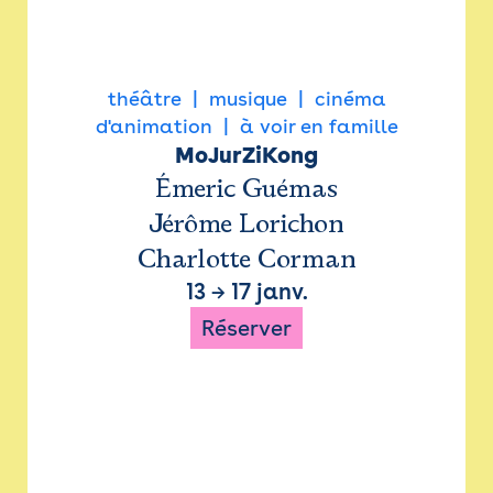
théâtre
musique
cinéma
d'animation
à voir en famille
MoJurZiKong
Émeric Guémas
Jérôme Lorichon
Charlotte Corman
13
→
17 janv.
Réserver