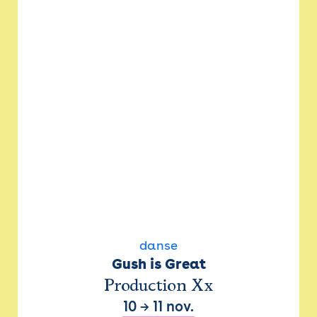
danse
Gush is Great
Production Xx
10
→
11 nov.