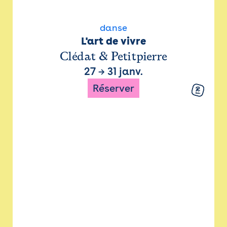
danse
L'art de vivre
Clédat & Petitpierre
27
→
31 janv.
Réserver