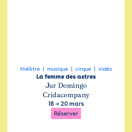
théâtre
musique
cirque
vidéo
La femme des astres
Jur Domingo
Cridacompany
18
→
20 mars
Réserver