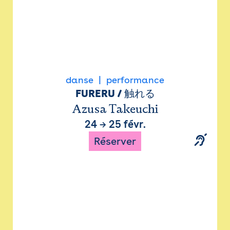
danse
performance
FURERU / 触れる
Azusa Takeuchi
24
→
25 févr.
Réserver