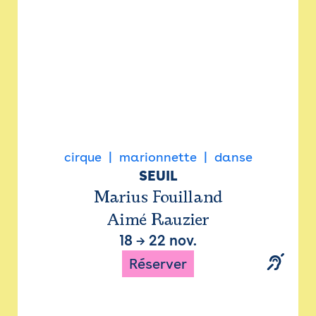
cirque
marionnette
danse
SEUIL
Marius Fouilland
Aimé Rauzier
18
→
22 nov.
Réserver