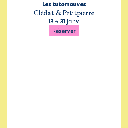
Les tutomouves
Clédat & Petitpierre
13
→
31 janv.
Réserver