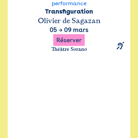
performance
Transfiguration
Olivier de Sagazan
05
→
09 mars
Réserver
Théâtre Sorano