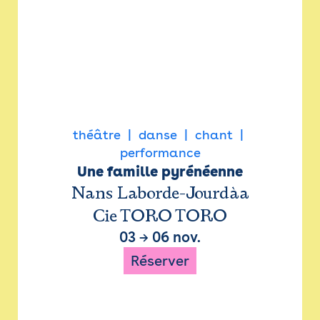
théâtre
danse
chant
performance
Une famille pyrénéenne
Nans Laborde-Jourdàa
Cie TORO TORO
03
→
06 nov.
Réserver