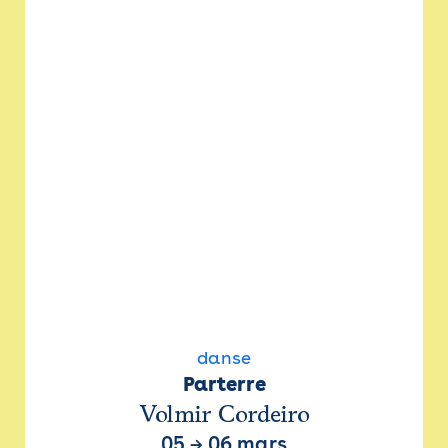
danse
Parterre
Volmir Cordeiro
05
→
06 mars