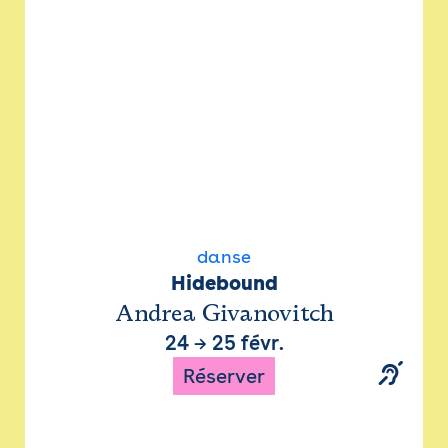
danse
Hidebound
Andrea Givanovitch
24
→
25 févr.
Réserver