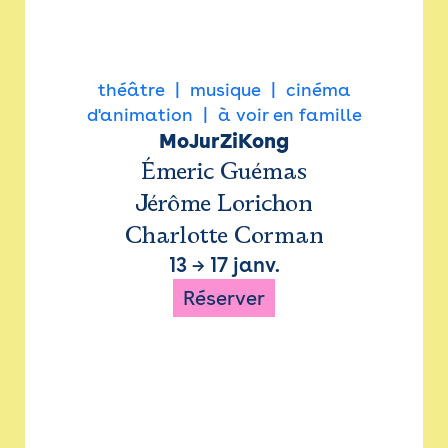
théâtre
musique
cinéma
d'animation
à voir en famille
MoJurZiKong
Émeric Guémas
Jérôme Lorichon
Charlotte Corman
13
→
17 janv.
Réserver