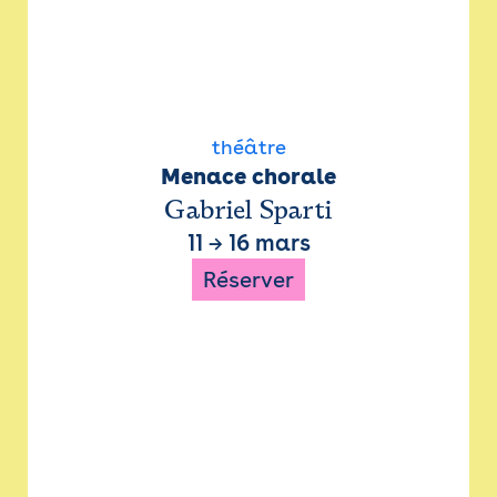
théâtre
Menace chorale
Gabriel Sparti
11
→
16 mars
Réserver