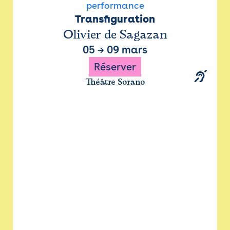
performance
Transfiguration
Olivier de Sagazan
05
→
09 mars
Réserver
Théâtre Sorano