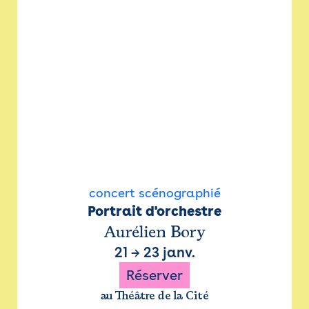
concert scénographié
Portrait d'orchestre
Aurélien Bory
21
→
23 janv.
Réserver
au Théâtre de la Cité