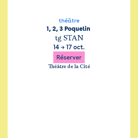
théâtre
1, 2, 3 Poquelin 
tg STAN
14
→
17 oct.
Réserver
Théâtre de la Cité