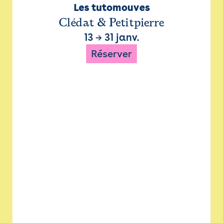
Les tutomouves
Clédat & Petitpierre
13
→
31 janv.
Réserver