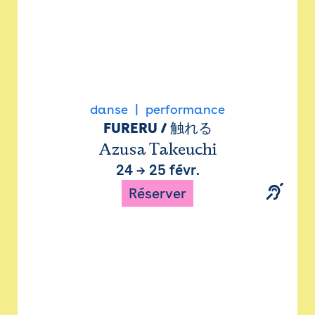
danse
performance
FURERU / 触れる
Azusa Takeuchi
24
→
25 févr.
Réserver