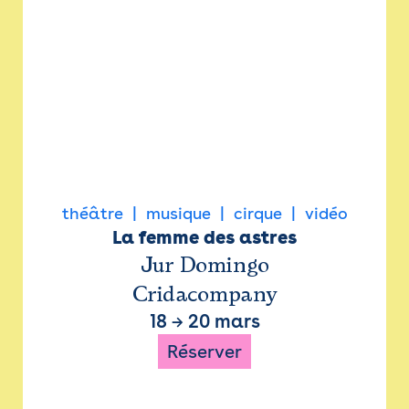
théâtre
musique
cirque
vidéo
La femme des astres
Jur Domingo
Cridacompany
18
→
20 mars
Réserver