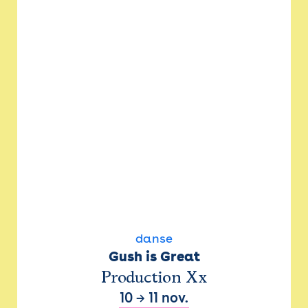
danse
Gush is Great
Production Xx
10
→
11 nov.