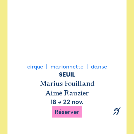
cirque
marionnette
danse
SEUIL
Marius Fouilland
Aimé Rauzier
18
→
22 nov.
Réserver