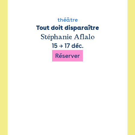
théâtre
Tout doit disparaître
Stéphanie Aflalo
15
→
17 déc.
Réserver