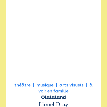
théâtre
musique
arts visuels
à
voir en famille
Olalaland
Lionel Dray