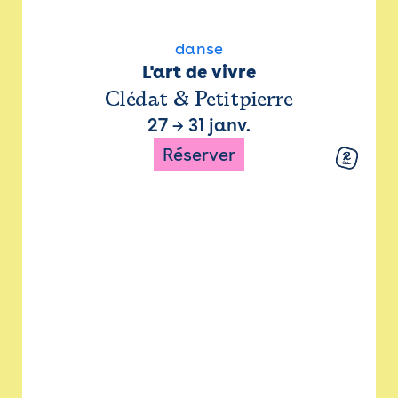
danse
L'art de vivre
Clédat & Petitpierre
27
→
31 janv.
Réserver