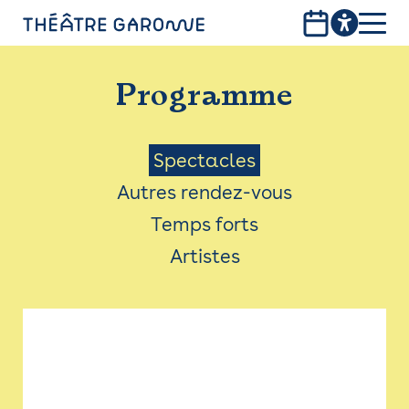
Aller
au
contenu
PROGRAMME
principal
Programme
INFOS PRATIQUES
AVEC LES PUBLICS
Menu
Spectacles
Autres rendez-vous
ACCESSIBILITÉ
Saison
Temps forts
LES PRODUCTIONS
Artistes
LE THÉÂTRE
Bistro
Billetterie