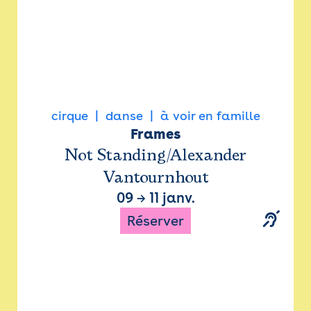
cirque
danse
à voir en famille
Frames
Not Standing/Alexander
Vantournhout
09
→
11 janv.
Réserver