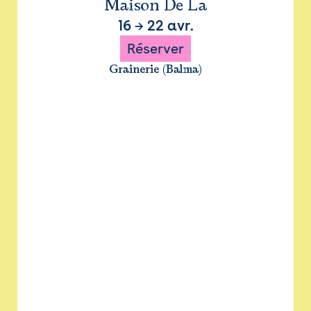
Maison De La
16
→
22 avr.
Réserver
Grainerie (Balma)