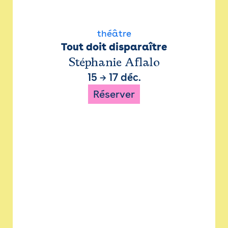
théâtre
Tout doit disparaître
Stéphanie Aflalo
15
→
17 déc.
Réserver