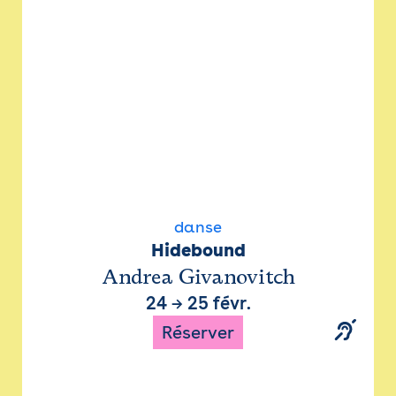
danse
Hidebound
Andrea Givanovitch
24
→
25 févr.
Réserver