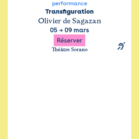
performance
Transfiguration
Olivier de Sagazan
05
→
09 mars
Réserver
Théâtre Sorano