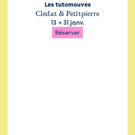
Les tutomouves
Clédat & Petitpierre
13
→
31 janv.
Réserver