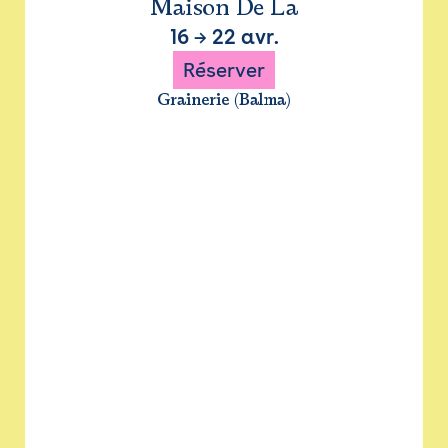
Maison De La
16
→
22 avr.
Réserver
Grainerie (Balma)