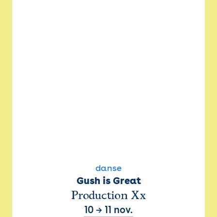
danse
Gush is Great
Production Xx
10
→
11 nov.