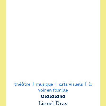
théâtre
musique
arts visuels
à
voir en famille
Olalaland
Lionel Dray