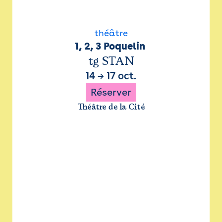
théâtre
1, 2, 3 Poquelin 
tg STAN
14
→
17 oct.
Réserver
Théâtre de la Cité