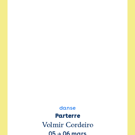
danse
Parterre
Volmir Cordeiro
05
→
06 mars