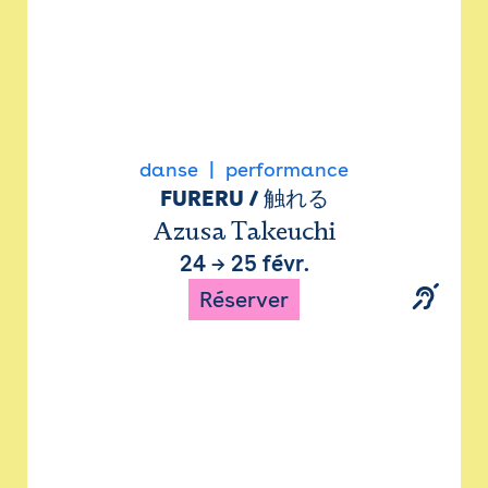
danse
performance
FURERU / 触れる
Azusa Takeuchi
24
→
25 févr.
Réserver