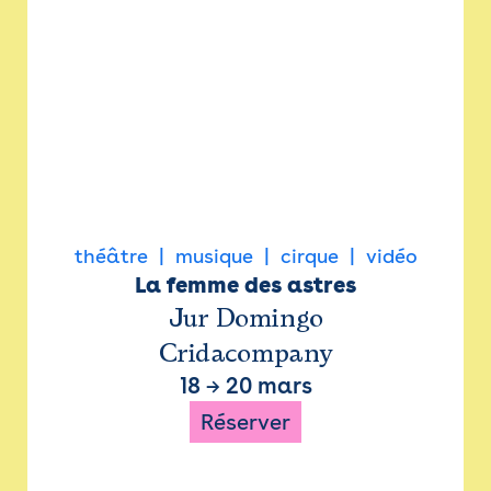
théâtre
musique
cirque
vidéo
La femme des astres
Jur Domingo
Cridacompany
18
→
20 mars
Réserver