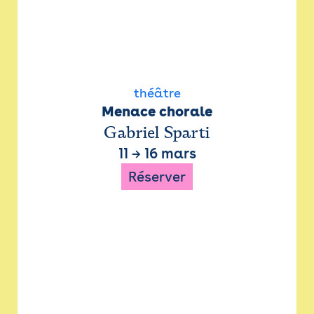
théâtre
Menace chorale
Gabriel Sparti
11
→
16 mars
Réserver