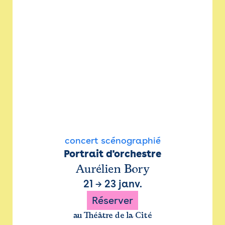
concert scénographié
Portrait d'orchestre
Aurélien Bory
21
→
23 janv.
Réserver
au Théâtre de la Cité