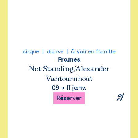
cirque
danse
à voir en famille
Frames
Not Standing/Alexander
Vantournhout
09
→
11 janv.
Réserver