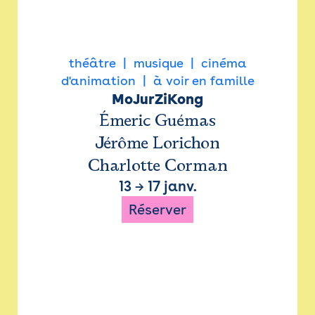
théâtre
musique
cinéma
d'animation
à voir en famille
MoJurZiKong
Émeric Guémas
Jérôme Lorichon
Charlotte Corman
13
→
17 janv.
Réserver