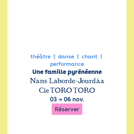
théâtre
danse
chant
performance
Une famille pyrénéenne
Nans Laborde-Jourdàa
Cie TORO TORO
03
→
06 nov.
Réserver