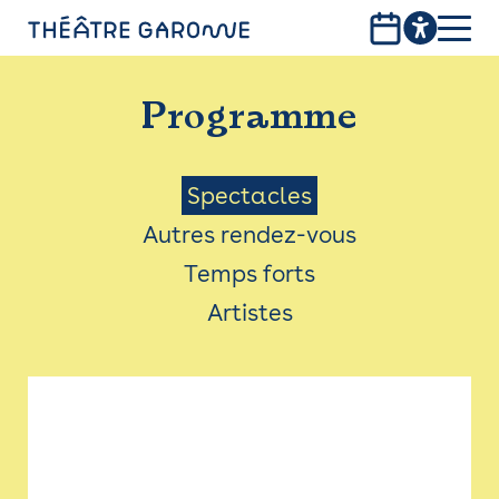
Aller
au
contenu
PROGRAMME
principal
Programme
INFOS PRATIQUES
AVEC LES PUBLICS
Menu
Spectacles
Autres rendez-vous
ACCESSIBILITÉ
Saison
Temps forts
LES PRODUCTIONS
Artistes
LE THÉÂTRE
Bistro
Billetterie