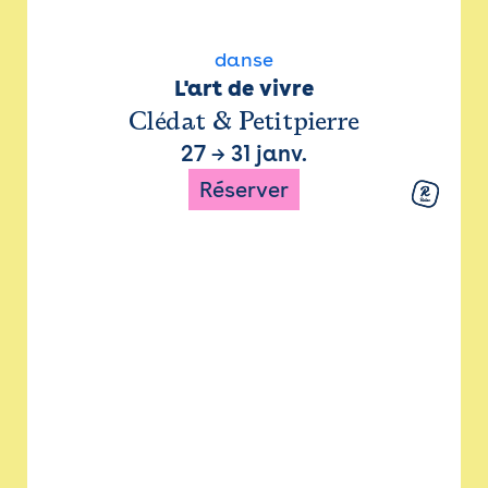
danse
L'art de vivre
Clédat & Petitpierre
27
→
31 janv.
Réserver