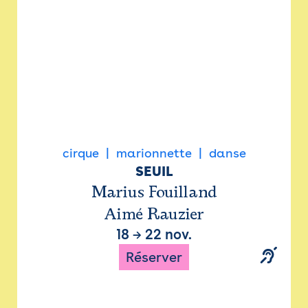
cirque
marionnette
danse
SEUIL
Marius Fouilland
Aimé Rauzier
18
→
22 nov.
Réserver